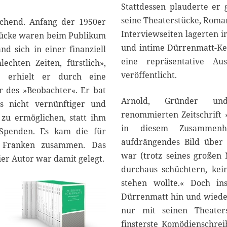
Stattdessen plauderte er
seine Theaterstücke, Roma
echend. Anfang der 1950er
Interviewseiten lagerten i
stücke waren beim Publikum
und intime Dürrenmatt-Ke
d sich in einer finanziell
eine repräsentative Au
echten Zeiten, fürstlich»,
veröffentlicht.
e erhielt er durch eine
r des »Beobachter«. Er bat
Arnold, Gründer un
s nicht vernünftiger und
renommierten Zeitschrift ›
zu ermöglichen, statt ihm
in diesem Zusammenh
Spenden. Es kam die für
aufdrängendes Bild über
0 Franken zusammen. Das
war (trotz seines großen 
ier Autor war damit gelegt.
durchaus schüchtern, kei
stehen wollte.« Doch in
Dürrenmatt hin und wieder
nur mit seinen Theater
finsterste Komödienschrei