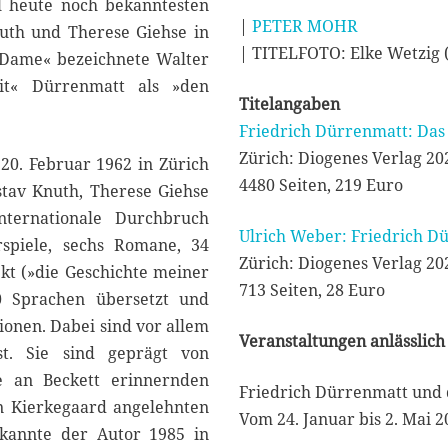
l heute noch bekanntesten
|
PETER MOHR
uth und Therese Giehse in
| TITELFOTO: Elke Wetzig 
 Dame« bezeichnete Walter
it« Dürrenmatt als »den
Titelangaben
Friedrich Dürrenmatt: Das
Zürich: Diogenes Verlag 20
20. Februar 1962 in Zürich
4480 Seiten, 219 Euro
stav Knuth, Therese Giehse
ternationale Durchbruch
Ulrich Weber: Friedrich D
rspiele, sechs Romane, 34
Zürich: Diogenes Verlag 20
ekt (»die Geschichte meiner
713 Seiten, 28 Euro
30 Sprachen übersetzt und
ionen. Dabei sind vor allem
Veranstaltungen anlässlich
st. Sie sind geprägt von
se an Beckett erinnernden
Friedrich Dürrenmatt und 
an Kierkegaard angelehnten
Vom 24. Januar bis 2. Mai
ekannte der Autor 1985 in