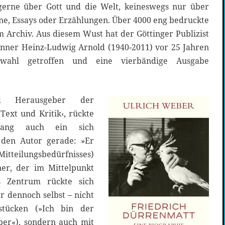
 gerne über Gott und die Welt, keineswegs nur über
ne, Essays oder Erzählungen. Über 4000 eng bedruckte
m Archiv. Aus diesem Wust hat der Göttinger Publizist
nner Heinz-Ludwig Arnold (1940-2011) vor 25 Jahren
swahl getroffen und eine vierbändige Ausgabe
d Herausgeber der
Text und Kritik‹, rückte
ang auch ein sich
 den Autor gerade: »Er
Mitteilungsbedürfnisses)
ner, der im Mittelpunkt
s Zentrum rückte sich
 dennoch selbst – nicht
stücken (»Ich bin der
ber«), sondern auch mit