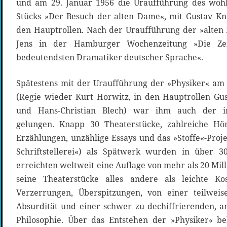
und am 29. Januar 1956 die Uraufführung des woh
Stücks »Der Besuch der alten Dame«, mit Gustav Kn
den Hauptrollen. Nach der Uraufführung der »alten
Jens in der Hamburger Wochenzeitung »Die Ze
bedeutendsten Dramatiker deutscher Sprache«.
Spätestens mit der Uraufführung der »Physiker« am 
(Regie wieder Kurt Horwitz, in den Hauptrollen Gu
und Hans-Christian Blech) war ihm auch der in
gelungen. Knapp 30 Theaterstücke, zahlreiche Hö
Erzählungen, unzählige Essays und das »Stoffe«-Proj
Schriftstellerei«) als Spätwerk wurden in über 
erreichten weltweit eine Auflage von mehr als 20 Mill
seine Theaterstücke alles andere als leichte Ko
Verzerrungen, Überspitzungen, von einer teilwei
Absurdität und einer schwer zu dechiffrierenden, 
Philosophie. Über das Entstehen der »Physiker« b