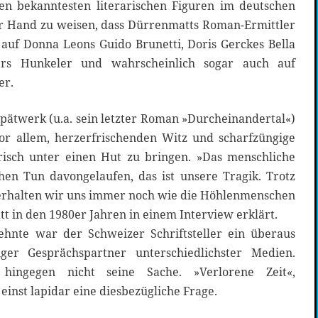
en bekanntesten literarischen Figuren im deutschen
 Hand zu weisen, dass Dürrenmatts Roman-Ermittler
uf Donna Leons Guido Brunetti, Doris Gerckes Bella
ers Hunkeler und wahrscheinlich sogar auch auf
er.
pätwerk (u.a. sein letzter Roman »Durcheinandertal«)
or allem, herzerfrischenden Witz und scharfzüngige
lerisch unter einen Hut zu bringen. »Das menschliche
en Tun davongelaufen, das ist unsere Tragik. Trotz
verhalten wir uns immer noch wie die Höhlenmenschen
tt in den 1980er Jahren in einem Interview erklärt.
ehnte war der Schweizer Schriftsteller ein überaus
iger Gesprächspartner unterschiedlichster Medien.
hingegen nicht seine Sache. »Verlorene Zeit«,
inst lapidar eine diesbezügliche Frage.