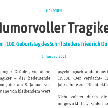
MENSCHEN
umorvoller Tragik
 | 100. Geburtstag des Schriftstellers Friedrich D
5. Januar 2021
1
3
.
J
inniger Grübler, vor allem
psychologisch ambitionie
a
ragiker – der bedeutende
(1950), »Der Verdacht« (
n
matt, der am 5. Januar vor
Jahrzehnte zur Pflichtlekt
u
a
mane von bleibendem Wert
r
Nicht zuletzt durch di
2
mitgewirkt hat, zählen 
0