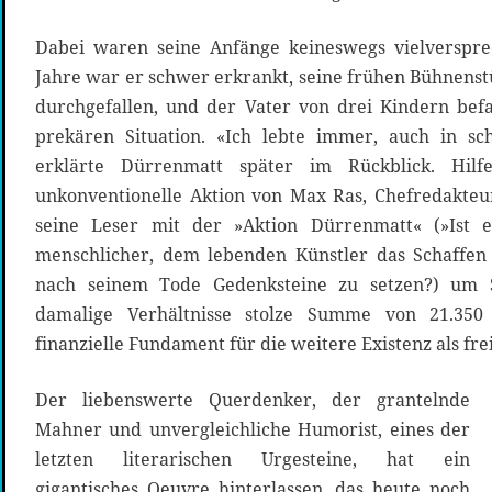
Dabei waren seine Anfänge keineswegs vielverspr
Jahre war er schwer erkrankt, seine frühen Bühnen
durchgefallen, und der Vater von drei Kindern befan
prekären Situation. «Ich lebte immer, auch in schl
erklärte Dürrenmatt später im Rückblick. Hilf
unkonventionelle Aktion von Max Ras, Chefredakteu
seine Leser mit der »Aktion Dürrenmatt« (»Ist e
menschlicher, dem lebenden Künstler das Schaffen 
nach seinem Tode Gedenksteine zu setzen?) um 
damalige Verhältnisse stolze Summe von 21.35
finanzielle Fundament für die weitere Existenz als fre
Der liebenswerte Querdenker, der grantelnde
Mahner und unvergleichliche Humorist, eines der
letzten literarischen Urgesteine, hat ein
gigantisches Oeuvre hinterlassen, das heute noch