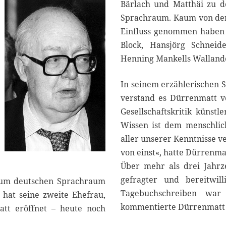
2
Bärlach und Matthäi zu d
1
Sprachraum. Kaum von der
Einfluss genommen haben a
Block, Hansjörg Schneid
Henning Mankells Walland
In seinem erzählerischen S
verstand es Dürrenmatt v
Gesellschaftskritik künst
Wissen ist dem menschlich
aller unserer Kenntnisse 
von einst«, hatte Dürrenma
Über mehr als drei Jahrz
gefragter und bereitwill
t zum deutschen Sprachraum
Tagebuchschreiben war 
 hat seine zweite Ehefrau,
kommentierte Dürrenmatt e
tt eröffnet – heute noch