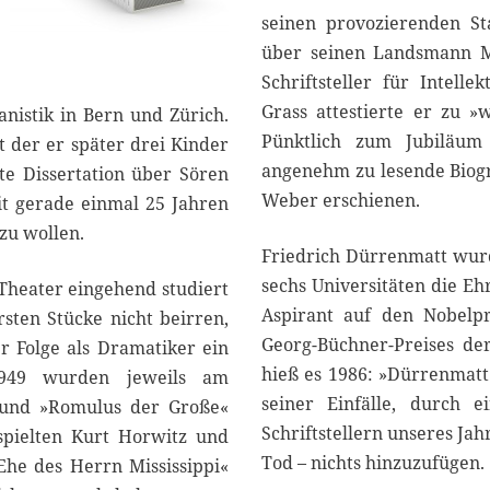
seinen provozierenden St
über seinen Landsmann Ma
Schriftsteller für Intelle
Grass attestierte er zu »
nistik in Bern und Zürich.
Pünktlich zum Jubiläum
it der er später drei Kinder
angenehm zu lesende Biogr
te Dissertation über Sören
Weber erschienen.
t gerade einmal 25 Jahren
zu wollen.
Friedrich Dürrenmatt wurd
sechs Universitäten die E
Theater eingehend studiert
Aspirant auf den Nobelpr
rsten Stücke nicht beirren,
Georg-Büchner-Preises d
er Folge als Dramatiker ein
hieß es 1986: »Dürrenmatt 
1949 wurden jeweils am
seiner Einfälle, durch 
« und »Romulus der Große«
Schriftstellern unseres Ja
spielten Kurt Horwitz und
Tod – nichts hinzuzufügen.
Ehe des Herrn Mississippi«