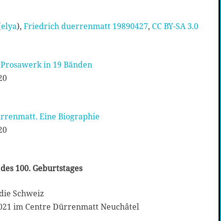
(
elya
),
Friedrich duerrenmatt 19890427
,
CC BY-SA 3.0
 Prosawerk in 19 Bänden
20
ürrenmatt. Eine Biographie
20
 des 100. Geburtstages
die Schweiz
 2021 im Centre Dürrenmatt Neuchâtel