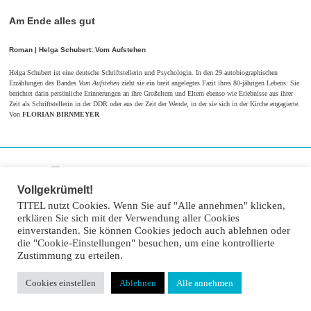
Am Ende alles gut
Roman | Helga Schubert: Vom Aufstehen
Helga Schubert ist eine deutsche Schriftstellerin und Psychologin. In den 29 autobiographischen
Erzählungen des Bandes
Vom Aufstehen
zieht sie ein breit angelegtes Fazit ihres 80-jährigen Lebens: Sie
berichtet darin persönliche Erinnerungen an ihre Großeltern und Eltern ebenso wie Erlebnisse aus ihrer
Zeit als Schriftstellerin in der DDR oder aus der Zeit der Wende, in der sie sich in der Kirche engagierte.
Von
FLORIAN BIRNMEYER
Vollgekrümelt!
TITEL nutzt Cookies. Wenn Sie auf "Alle annehmen" klicken,
erklären Sie sich mit der Verwendung aller Cookies
einverstanden. Sie können Cookies jedoch auch ablehnen oder
die "Cookie-Einstellungen" besuchen, um eine kontrollierte
Zustimmung zu erteilen.
Cookies einstellen
Ablehnen
Alle annehmen
© TITEL kulturmagazin 2022