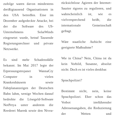
rücksichtlose Agieren der Internet-
zufolge waren davon mindestens
Saurier rigoros zu regulieren, und
dreißigtausend Organisationen in
wahrscheinlich ist, wie es
den USA betroffen. Eine im
vielversprechend heißt, die
Dezember aufgedeckte Attacke, bei
internationale Gemeinschaft
der die Software des US-
gefragt.
Unternehmens SolarWinds
eingesetzt wurde, betraf Tausende
Wäre staatliche Aufsicht eine
Regierungsrechner und private
geeignete Maßnahme?
Netzwerke.
Wie in China? Nein, China ist da
Es sind mehr Schadensfälle
kein Vorbild, Susanne, absolut
bekannt. Im Mai 2017 legte der
nicht. Doch es ist vieles denkbar.
Erpressungstrojaner WannaCry
Computer in vielen
Sprachpolizei?
Krankenhäusern sowie
Fahrplananzeigen der Deutschen
Bestimmt nicht, nein, keine
Bahn lahm, wenige Wochen darauf
Sprachpolizei. Eher schon das
bedrohte die Lösegeld-Software
Verbot irreführender
NotPetya unter anderem die
Adressenangaben, die Reduzierung
Reederei Maersk sowie den Nivea-
der Wetten und