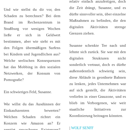
relativ einfach anzufertigen, doch
die Zeit drängt, Susanne, und es
Und wie stellst du dir vor, den
dürfte sinnvoller sein, über einzelne
Schaden zu berechnen? Bei dem
Maßnahmen zu befinden, die den
Brand im Rechenzentrum in
digitalen Aktivitäten strenge
Straßburg vor wenigen Wochen
Grenzen ziehen.
ließe er sich in Geldwert
bestimmen, aber wie sieht es mit
Susanne schenkte Tee nach und
den Folgen übermäßigen Surfens
lehnte sich zurück. Sie war mit den
bei Kindern und Jugendlichen aus?
digitalen Strukturen nicht
Welche seelischen Konsequenzen
sonderlich vertraut, doch es dürfte
hat das Mobbing in den sozialen
außerordentlich schwierig sein,
Netzwerken, der Konsum von
diese Abläufe in geordnete Bahnen
Pornografie?
zu lenken, jedes Unternehmen war
auf sich gestellt, die Aktivitäten
Ein schwieriges Feld, Susanne.
verliefen in einer Grauzone, und es
blieb im Verborgenen, wie weit
Wie willst du das Ausdünnen der
staatliche Initiativen zur
Einkaufszentren bewerten?
Koordinierung beitragen könnten.
Welchen Schaden richtet ein
Konzern wie Amazon an? Er
|
WOLF SENFF
zerstört gewachsene Existenzen?