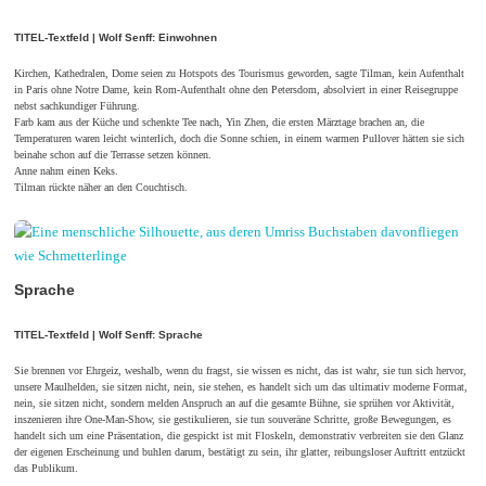
TITEL-Textfeld | Wolf Senff: Einwohnen
Kirchen, Kathedralen, Dome seien zu Hotspots des Tourismus geworden, sagte Tilman, kein Aufenthalt
in Paris ohne Notre Dame, kein Rom-Aufenthalt ohne den Petersdom, absolviert in einer Reisegruppe
nebst sachkundiger Führung.
Farb kam aus der Küche und schenkte Tee nach, Yin Zhen, die ersten Märztage brachen an, die
Temperaturen waren leicht winterlich, doch die Sonne schien, in einem warmen Pullover hätten sie sich
beinahe schon auf die Terrasse setzen können.
Anne nahm einen Keks.
Tilman rückte näher an den Couchtisch.
Sprache
TITEL-Textfeld | Wolf Senff: Sprache
Sie brennen vor Ehrgeiz, weshalb, wenn du fragst, sie wissen es nicht, das ist wahr, sie tun sich hervor,
unsere Maulhelden, sie sitzen nicht, nein, sie stehen, es handelt sich um das ultimativ moderne Format,
nein, sie sitzen nicht, sondern melden Anspruch an auf die gesamte Bühne, sie sprühen vor Aktivität,
inszenieren ihre One-Man-Show, sie gestikulieren, sie tun souveräne Schritte, große Bewegungen, es
handelt sich um eine Präsentation, die gespickt ist mit Floskeln, demonstrativ verbreiten sie den Glanz
der eigenen Erscheinung und buhlen darum, bestätigt zu sein, ihr glatter, reibungsloser Auftritt entzückt
das Publikum.