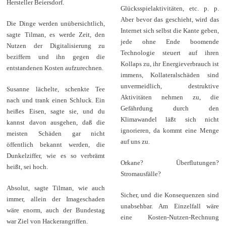
Hersteller Beiersdorf.
Glücksspielaktivitäten, etc. p. p.
Aber bevor das geschieht, wird das
Die Dinge werden unübersichtlich,
Internet sich selbst die Kante geben,
sagte Tilman, es werde Zeit, den
jede ohne Ende boomende
Nutzen der Digitalisierung zu
Technologie steuert auf ihren
beziffern und ihn gegen die
Kollaps zu, ihr Energieverbrauch ist
entstandenen Kosten aufzurechnen.
immens, Kollateralschäden sind
unvermeidlich, destruktive
Susanne lächelte, schenkte Tee
Aktivitäten nehmen zu, die
nach und trank einen Schluck. Ein
Gefährdung durch den
heißes Eisen, sagte sie, und du
Klimawandel läßt sich nicht
kannst davon ausgehen, daß die
ignorieren, da kommt eine Menge
meisten Schäden gar nicht
auf uns zu.
öffentlich bekannt werden, die
Dunkelziffer, wie es so verbrämt
Orkane? Überflutungen?
heißt, sei hoch.
Stromausfälle?
Absolut, sagte Tilman, wie auch
Sicher, und die Konsequenzen sind
immer, allein der Imageschaden
unabsehbar. Am Einzelfall wäre
wäre enorm, auch der Bundestag
eine Kosten-Nutzen-Rechnung
war Ziel von Hackerangriffen.