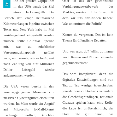
ine der größten Ölpipelines
Oder ist das der gewöhnliche
a
E
i
in den USA wurde das Ziel
Verdrängungswettbewerb des
2
eines Hackerangriffs. Der
Marktes, survival of the fittest, mit
0
2
Betrieb der knapp neuntausend
dem wir uns abzufinden haben?
1
Kilometer langen Pipeline zwischen
Was unternimmt die Politik?
Texas und New York habe im Mai
Kannst du vergessen. Das ist kein
vorübergehend eingestellt werden
Thema für öffentliche Debatten.
müssen, teilte Colonial Pipeline
mit, was zu erheblicher
Und was sagst du? Willst du immer
Versorgungsknappheit geführt
noch Kosten und Nutzen einander
habe, und konnte, wie es heißt, erst
gegenüberstellen?
nach Zahlung von fünf Millionen
Dollar Lösegeld wieder
Das wird kompliziert, denn die
aufgenommen werden.
digitalen Entwicklungen sind von
Tag zu Tag weniger überschaubar,
Die USA waren bereits in den
jeweils neueste Start-ups verändern
vorausgegangenen Monaten von
die Geschäftsgrundlagen, nationale
massiven Cyberangriffen erschüttert
Grenzen spielen kaum eine Rolle,
worden. Im März wurde ein Angriff
die Lage ist unübersichtlich, der
auf Microsofts E-Mail-Dienst
Staat täte gut daran, das
Exchange öffentlich, Berichten