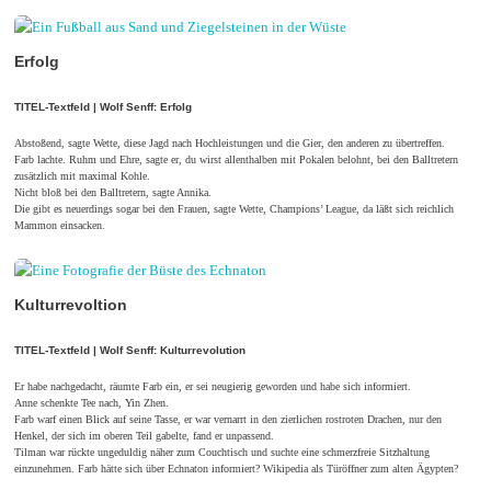
Erfolg
TITEL-Textfeld | Wolf Senff: Erfolg
Abstoßend, sagte Wette, diese Jagd nach Hochleistungen und die Gier, den anderen zu übertreffen.
Farb lachte. Ruhm und Ehre, sagte er, du wirst allenthalben mit Pokalen belohnt, bei den Balltretern
zusätzlich mit maximal Kohle.
Nicht bloß bei den Balltretern, sagte Annika.
Die gibt es neuerdings sogar bei den Frauen, sagte Wette, Champions’ League, da läßt sich reichlich
Mammon einsacken.
Kulturrevoltion
TITEL-Textfeld | Wolf Senff: Kulturrevolution
Er habe nachgedacht, räumte Farb ein, er sei neugierig geworden und habe sich informiert.
Anne schenkte Tee nach, Yin Zhen.
Farb warf einen Blick auf seine Tasse, er war vernarrt in den zierlichen rostroten Drachen, nur den
Henkel, der sich im oberen Teil gabelte, fand er unpassend.
Tilman war rückte ungeduldig näher zum Couchtisch und suchte eine schmerzfreie Sitzhaltung
einzunehmen. Farb hätte sich über Echnaton informiert? Wikipedia als Türöffner zum alten Ägypten?