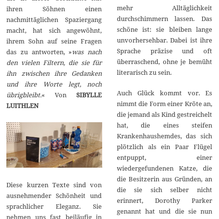
mehr Alltäglichkeit
ihren Söhnen einen
durchschimmern lassen. Das
nachmittäglichen Spaziergang
schöne ist: sie bleiben lange
macht, hat sich angewöhnt,
unvorhersehbar. Dabei ist ihre
ihrem Sohn auf seine Fragen
Sprache präzise und oft
das zu antworten, »
was nach
überraschend, ohne je bemüht
den vielen Filtern, die sie für
literarisch zu sein.
ihn zwischen ihre Gedanken
und ihre Worte legt, noch
Auch Glück kommt vor. Es
übrigbleibt.
« Von
SIBYLLE
nimmt die Form einer Kröte an,
LUITHLEN
die jemand als Kind gestreichelt
hat, die eines steifen
Krankenhaushemdes, das sich
plötzlich als ein Paar Flügel
entpuppt, einer
wiedergefundenen Katze, die
die Besitzerin aus Gründen, an
Diese kurzen Texte sind von
die sie sich selber nicht
ausnehmender Schönheit und
erinnert, Dorothy Parker
sprachlicher Eleganz. Sie
genannt hat und die sie nun
nehmen uns fast beiläufig in