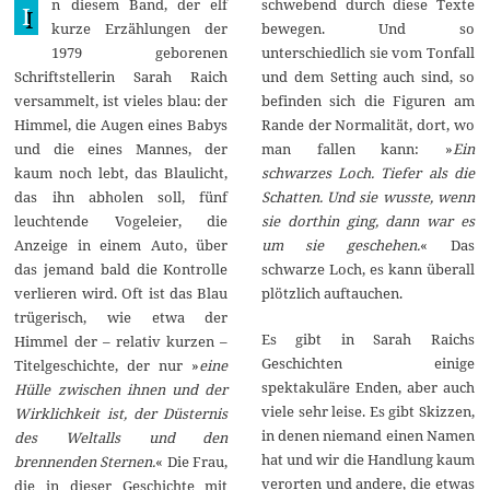
n diesem Band, der elf
schwebend durch diese Texte
n
I
i
kurze Erzählungen der
bewegen. Und so
2
1979 geborenen
unterschiedlich sie vom Tonfall
0
2
Schriftstellerin Sarah Raich
und dem Setting auch sind, so
1
versammelt, ist vieles blau: der
befinden sich die Figuren am
Himmel, die Augen eines Babys
Rande der Normalität, dort, wo
und die eines Mannes, der
man fallen kann: »
Ein
kaum noch lebt, das Blaulicht,
schwarzes Loch. Tiefer als die
das ihn abholen soll, fünf
Schatten. Und sie wusste, wenn
leuchtende Vogeleier, die
sie dorthin ging, dann war es
Anzeige in einem Auto, über
um sie geschehen.
« Das
das jemand bald die Kontrolle
schwarze Loch, es kann überall
verlieren wird. Oft ist das Blau
plötzlich auftauchen.
trügerisch, wie etwa der
Es gibt in Sarah Raichs
Himmel der – relativ kurzen –
Geschichten einige
Titelgeschichte, der nur »
eine
spektakuläre Enden, aber auch
Hülle zwischen ihnen und der
viele sehr leise. Es gibt Skizzen,
Wirklichkeit ist, der Düsternis
in denen niemand einen Namen
des Weltalls und den
hat und wir die Handlung kaum
brennenden Sternen.
« Die Frau,
verorten und andere, die etwas
die in dieser Geschichte mit