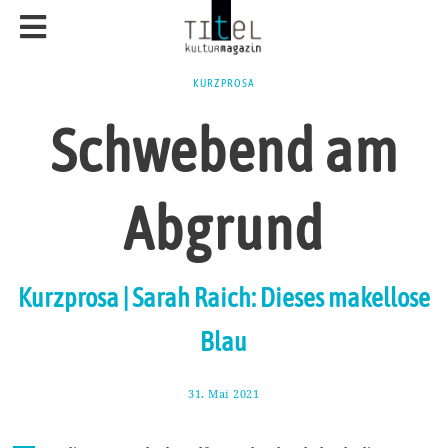
KURZPROSA
Schwebend am
Abgrund
Kurzprosa | Sarah Raich: Dieses makellose
Blau
31. Mai 2021
7
.
J
u