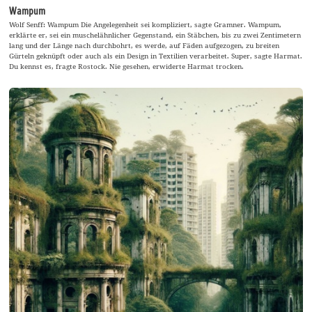
Wampum
Wolf Senff: Wampum Die Angelegenheit sei kompliziert, sagte Gramner. Wampum,
erklärte er, sei ein muschelähnlicher Gegenstand, ein Stäbchen, bis zu zwei Zentimetern
lang und der Länge nach durchbohrt, es werde, auf Fäden aufgezogen, zu breiten
Gürteln geknüpft oder auch als ein Design in Textilien verarbeitet. Super, sagte Harmat.
Du kennst es, fragte Rostock. Nie gesehen, erwiderte Harmat trocken.