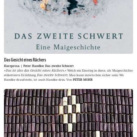
Das Gesicht eines Rächers
Kurzprosa | Peter Handke: Das zweite Schwert
»
Das ist also das Gesicht eines Rächers.
« Welch ein Einstieg in diese, als Maigeschichte
etikettierte Erzählung
Das zweite Schwert
. Man kann inzwischen sicher sein: Wo
Handke draufsteht, ist auch Handke drin. Von
PETER MOHR