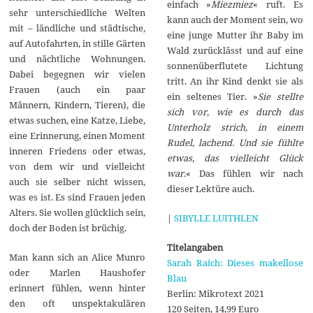
einfach »
Miezmiez
« ruft. Es
sehr unterschiedliche Welten
kann auch der Moment sein, wo
mit – ländliche und städtische,
eine junge Mutter ihr Baby im
auf Autofahrten, in stille Gärten
Wald zurücklässt und auf eine
und nächtliche Wohnungen.
sonnenüberflutete Lichtung
Dabei begegnen wir vielen
tritt. An ihr Kind denkt sie als
Frauen (auch ein paar
ein seltenes Tier. »
Sie stellte
Männern, Kindern, Tieren), die
sich vor, wie es durch das
etwas suchen, eine Katze, Liebe,
Unterholz strich, in einem
eine Erinnerung, einen Moment
Rudel, lachend. Und sie fühlte
inneren Friedens oder etwas,
etwas, das vielleicht Glück
von dem wir und vielleicht
war.
« Das fühlen wir nach
auch sie selber nicht wissen,
dieser Lektüre auch.
was es ist. Es sind Frauen jeden
Alters. Sie wollen glücklich sein,
|
SIBYLLE LUITHLEN
doch der Boden ist brüchig.
Titelangaben
Man kann sich an Alice Munro
Sarah Raich: Dieses makellose
oder Marlen Haushofer
Blau
erinnert fühlen, wenn hinter
Berlin: Mikrotext 2021
den oft unspektakulären
120 Seiten, 14,99 Euro