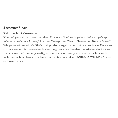
Öffentliche Debatte! Bitte!
Gesellschaft | Geraldine Edel: Ideologie der Technologie Die Materie ist vielschichtig,
und jeder tut sich schwer, den ökonomischen und gesellschaftlichen Beitrag der
Internettechnologie einzuschätzen. Gewinn? Für wen? Für unsere heißgeliebten Teenies,
die ihre Smartphones gern aus dem Säckel der Eltern begleichen und ihre Wochenenden
in den ›sozialen‹ Medien verpulvern? Von WOLF SENFF