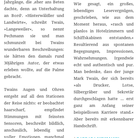
Jahrgänge, die ‚eher ans Beten
Wie gesagt, ein großes,
dachte, denn an Unterhaltung
lebendiges Lesevergnügen,
an Bord‘. »Hinterwäldler und
geschrieben, wie aus dem
Landwirte«, schreibt Twain,
Moment heraus, »rasch und
»Langeweiler«, so nennt
planlos in Hotelzimmern und
Pechmann sie und man
Schiffskabinen entstanden.«
schmunzelt bei Twains
Resultierend aus spontanen
wunderbaren Beschreibungen:
Begegnungen, Impressionen,
sie hätten den damals rund
Wahrnehmungen. Irgendwie
30jährigen Autor, der etwas
echt und authentisch und pur.
erleben wollte, auf die Palme
Man bedenke, dass der junge
gebracht.
Mark Twain, der sich bereits
»als Drucker, Lotse,
Twains Augen und Ohren
Silbergräber und Sekretär
entgeht auf all den Stationen
durchgeschlagen hatte … erst
der Reise nichts: er beobachtet
ganz am Anfang seiner
haarscharf, empfindet
beispiellosen Karriere stand.«
Stimmungen mit feinsten
Aber bereits mit erkennbarer
Sensoren, beschreibt bildlich,
Handschrift.
anschaulich, lebendig und
voller Emotionen, manchmal