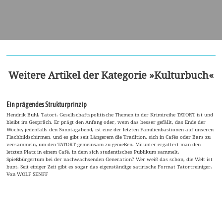
Weitere Artikel der Kategorie »Kulturbuch«
Ein prägendes Strukturprinzip
Hendrik Buhl, Tatort. Gesellschaftspolitische Themen in der Krimireihe TATORT ist und
bleibt im Gespräch. Er prägt den Anfang oder, wem das besser gefällt, das Ende der
Woche, jedenfalls den Sonntagabend, ist eine der letzten Familienbastionen auf unseren
Flachbildschirmen, und es gibt seit Längerem die Tradition, sich in Cafés oder Bars zu
versammeln, um den TATORT gemeinsam zu genießen. Mitunter ergattert man den
letzten Platz in einem Café, in dem sich studentisches Publikum sammelt.
Spießbürgertum bei der nachwachsenden Generation? Wer weiß das schon, die Welt ist
bunt. Seit einiger Zeit gibt es sogar das eigenständige satirische Format Tatortreiniger.
Von WOLF SENFF
Abenteuer Zirkus
Kulturbuch | Zirkuswelten