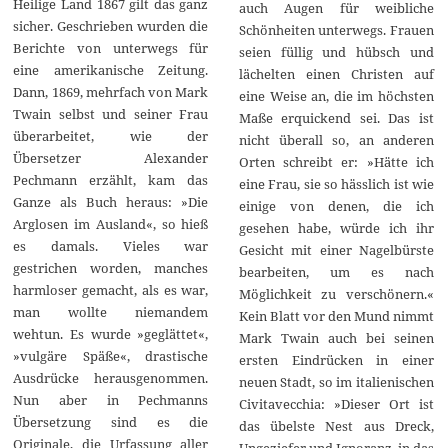
Heilige Land 1867 gilt das ganz
auch Augen für weibliche
sicher. Geschrieben wurden die
Schönheiten unterwegs. Frauen
Berichte von unterwegs für
seien füllig und hübsch und
eine amerikanische Zeitung.
lächelten einen Christen auf
Dann, 1869, mehrfach von Mark
eine Weise an, die im höchsten
Twain selbst und seiner Frau
Maße erquickend sei. Das ist
überarbeitet, wie der
nicht überall so, an anderen
Übersetzer Alexander
Orten schreibt er: »Hätte ich
Pechmann erzählt, kam das
eine Frau, sie so hässlich ist wie
Ganze als Buch heraus: »Die
einige von denen, die ich
Arglosen im Ausland«, so hieß
gesehen habe, würde ich ihr
es damals. Vieles war
Gesicht mit einer Nagelbürste
gestrichen worden, manches
bearbeiten, um es nach
harmloser gemacht, als es war,
Möglichkeit zu verschönern.«
man wollte niemandem
Kein Blatt vor den Mund nimmt
wehtun. Es wurde »geglättet«,
Mark Twain auch bei seinen
»vulgäre Späße«, drastische
ersten Eindrücken in einer
Ausdrücke herausgenommen.
neuen Stadt, so im italienischen
Nun aber in Pechmanns
Civitavecchia: »Dieser Ort ist
Übersetzung sind es die
das übelste Nest aus Dreck,
Originale, die Urfassung aller
Ungeziefer und Ignoranz, in das