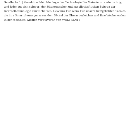
Der Blick über den Kartenrand
Kulturbuch | Jerry Brotton: Die Geschichte der Welt in zwölf Karten In einer Zeit, in
der Routenplaner, Navigationsgeräte und ein digitaler Blick auf unsere Erde die Wege
planen, die wir nehmen, haben Karten ihre Bedeutung verloren. Vorbei die Zeit, in der
man sich fragen musste, ob man die Stadtkarte richtig herum hält. Jerry Brotton sieht
das anders. In ›Die Geschichte der Welt in zwölf Karten‹ erklärt er, wie Karten unsere
Weltsicht und unser Denken geprägt haben und immer noch prägen. VIOLA STOCKER
über gezeichnete Wegweiser und wegweisende Zeichnungen.