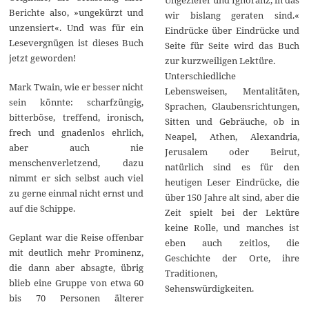
Berichte also, »ungekürzt und
wir bislang geraten sind.«
unzensiert«. Und was für ein
Eindrücke über Eindrücke und
Lesevergnügen ist dieses Buch
Seite für Seite wird das Buch
jetzt geworden!
zur kurzweiligen Lektüre.
Unterschiedliche
Mark Twain, wie er besser nicht
Lebensweisen, Mentalitäten,
sein könnte: scharfzüngig,
Sprachen, Glaubensrichtungen,
bitterböse, treffend, ironisch,
Sitten und Gebräuche, ob in
frech und gnadenlos ehrlich,
Neapel, Athen, Alexandria,
aber auch nie
Jerusalem oder Beirut,
menschenverletzend, dazu
natürlich sind es für den
nimmt er sich selbst auch viel
heutigen Leser Eindrücke, die
zu gerne einmal nicht ernst und
über 150 Jahre alt sind, aber die
auf die Schippe.
Zeit spielt bei der Lektüre
keine Rolle, und manches ist
Geplant war die Reise offenbar
eben auch zeitlos, die
mit deutlich mehr Prominenz,
Geschichte der Orte, ihre
die dann aber absagte, übrig
Traditionen,
blieb eine Gruppe von etwa 60
Sehenswürdigkeiten.
bis 70 Personen älterer