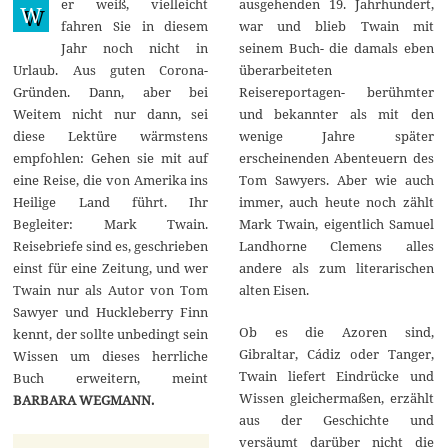
er weiß, vielleicht
ausgehenden 19. Jahrhundert,
u
W
l
fahren Sie in diesem
war und blieb Twain mit
i
Jahr noch nicht in
seinem Buch- die damals eben
2
0
Urlaub. Aus guten Corona-
überarbeiteten
2
Gründen. Dann, aber bei
Reisereportagen- berühmter
1
Weitem nicht nur dann, sei
und bekannter als mit den
diese Lektüre wärmstens
wenige Jahre später
empfohlen: Gehen sie mit auf
erscheinenden Abenteuern des
eine Reise, die von Amerika ins
Tom Sawyers. Aber wie auch
Heilige Land führt. Ihr
immer, auch heute noch zählt
Begleiter: Mark Twain.
Mark Twain, eigentlich Samuel
Reisebriefe sind es, geschrieben
Landhorne Clemens alles
einst für eine Zeitung, und wer
andere als zum literarischen
Twain nur als Autor von Tom
alten Eisen.
Sawyer und Huckleberry Finn
Ob es die Azoren sind,
kennt, der sollte unbedingt sein
Gibraltar, Cádiz oder Tanger,
Wissen um dieses herrliche
Twain liefert Eindrücke und
Buch erweitern, meint
Wissen gleichermaßen, erzählt
BARBARA WEGMANN.
aus der Geschichte und
versäumt darüber nicht die