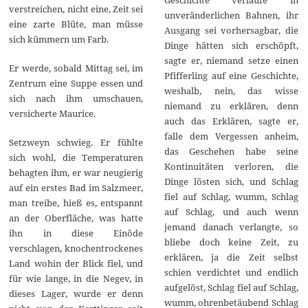
verstreichen, nicht eine, Zeit sei
unveränderlichen Bahnen, ihr
eine zarte Blüte, man müsse
Ausgang sei vorhersagbar, die
sich kümmern um Farb.
Dinge hätten sich erschöpft,
sagte er, niemand setze einen
Er werde, sobald Mittag sei, im
Pfifferling auf eine Geschichte,
Zentrum eine Suppe essen und
weshalb, nein, das wisse
sich nach ihm umschauen,
niemand zu erklären, denn
versicherte Maurice.
auch das Erklären, sagte er,
falle dem Vergessen anheim,
Setzweyn schwieg. Er fühlte
das Geschehen habe seine
sich wohl, die Temperaturen
Kontinuitäten verloren, die
behagten ihm, er war neugierig
Dinge lösten sich, und Schlag
auf ein erstes Bad im Salzmeer,
fiel auf Schlag, wumm, Schlag
man treibe, hieß es, entspannt
auf Schlag, und auch wenn
an der Oberfläche, was hatte
jemand danach verlangte, so
ihn in diese Einöde
bliebe doch keine Zeit, zu
verschlagen, knochentrockenes
erklären, ja die Zeit selbst
Land wohin der Blick fiel, und
schien verdichtet und endlich
für wie lange, in die Negev, in
aufgelöst, Schlag fiel auf Schlag,
dieses Lager, wurde er denn
wumm, ohrenbetäubend Schlag