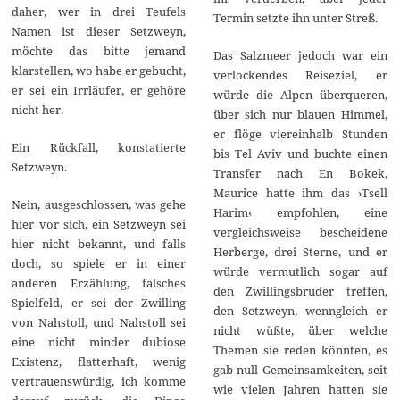
daher, wer in drei Teufels
Termin setzte ihn unter Streß.
Namen ist dieser Setzweyn,
möchte das bitte jemand
Das Salzmeer jedoch war ein
klarstellen, wo habe er gebucht,
verlockendes Reiseziel, er
er sei ein Irrläufer, er gehöre
würde die Alpen überqueren,
nicht her.
über sich nur blauen Himmel,
er flöge viereinhalb Stunden
Ein Rückfall, konstatierte
bis Tel Aviv und buchte einen
Setzweyn.
Transfer nach En Bokek,
Maurice hatte ihm das ›Tsell
Nein, ausgeschlossen, was gehe
Harim‹ empfohlen, eine
hier vor sich, ein Setzweyn sei
vergleichsweise bescheidene
hier nicht bekannt, und falls
Herberge, drei Sterne, und er
doch, so spiele er in einer
würde vermutlich sogar auf
anderen Erzählung, falsches
den Zwillingsbruder treffen,
Spielfeld, er sei der Zwilling
den Setzweyn, wenngleich er
von Nahstoll, und Nahstoll sei
nicht wüßte, über welche
eine nicht minder dubiose
Themen sie reden könnten, es
Existenz, flatterhaft, wenig
gab null Gemeinsamkeiten, seit
vertrauenswürdig, ich komme
wie vielen Jahren hatten sie