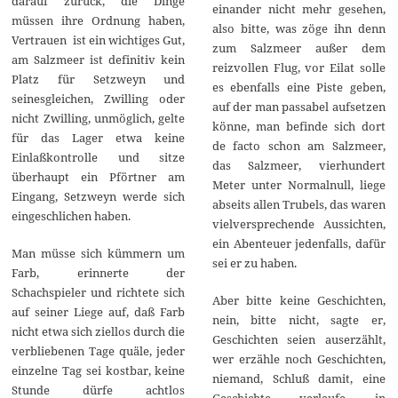
darauf zurück, die Dinge
einander nicht mehr gesehen,
müssen ihre Ordnung haben,
also bitte, was zöge ihn denn
Vertrauen ist ein wichtiges Gut,
zum Salzmeer außer dem
am Salzmeer ist definitiv kein
reizvollen Flug, vor Eilat solle
Platz für Setzweyn und
es ebenfalls eine Piste geben,
seinesgleichen, Zwilling oder
auf der man passabel aufsetzen
nicht Zwilling, unmöglich, gelte
könne, man befinde sich dort
für das Lager etwa keine
de facto schon am Salzmeer,
Einlaßkontrolle und sitze
das Salzmeer, vierhundert
überhaupt ein Pförtner am
Meter unter Normalnull, liege
Eingang, Setzweyn werde sich
abseits allen Trubels, das waren
eingeschlichen haben.
vielversprechende Aussichten,
ein Abenteuer jedenfalls, dafür
Man müsse sich kümmern um
sei er zu haben.
Farb, erinnerte der
Schachspieler und richtete sich
Aber bitte keine Geschichten,
auf seiner Liege auf, daß Farb
nein, bitte nicht, sagte er,
nicht etwa sich ziellos durch die
Geschichten seien auserzählt,
verbliebenen Tage quäle, jeder
wer erzähle noch Geschichten,
einzelne Tag sei kostbar, keine
niemand, Schluß damit, eine
Stunde dürfe achtlos
Geschichte verlaufe in