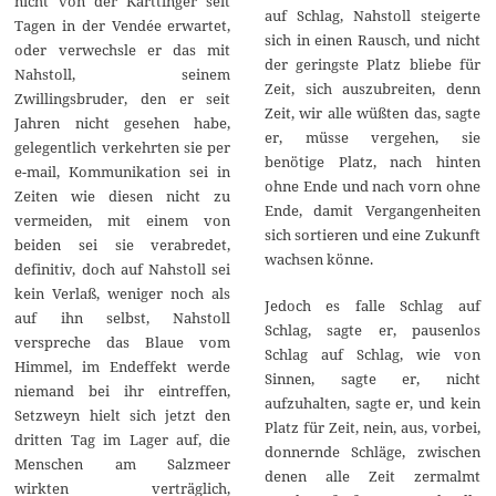
nicht von der Karttinger seit
auf Schlag, Nahstoll steigerte
Tagen in der Vendée erwartet,
sich in einen Rausch, und nicht
oder verwechsle er das mit
der geringste Platz bliebe für
Nahstoll, seinem
Zeit, sich auszubreiten, denn
Zwillingsbruder, den er seit
Zeit, wir alle wüßten das, sagte
Jahren nicht gesehen habe,
er, müsse vergehen, sie
gelegentlich verkehrten sie per
benötige Platz, nach hinten
e-mail, Kommunikation sei in
ohne Ende und nach vorn ohne
Zeiten wie diesen nicht zu
Ende, damit Vergangenheiten
vermeiden, mit einem von
sich sortieren und eine Zukunft
beiden sei sie verabredet,
wachsen könne.
definitiv, doch auf Nahstoll sei
kein Verlaß, weniger noch als
Jedoch es falle Schlag auf
auf ihn selbst, Nahstoll
Schlag, sagte er, pausenlos
verspreche das Blaue vom
Schlag auf Schlag, wie von
Himmel, im Endeffekt werde
Sinnen, sagte er, nicht
niemand bei ihr eintreffen,
aufzuhalten, sagte er, und kein
Setzweyn hielt sich jetzt den
Platz für Zeit, nein, aus, vorbei,
dritten Tag im Lager auf, die
donnernde Schläge, zwischen
Menschen am Salzmeer
denen alle Zeit zermalmt
wirkten verträglich,