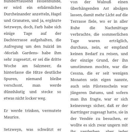
hunderttausend Höllenhunde,
von der Walnuß einen
er wird ein erbärmliches
überhängenden Ast absägen
Durcheinander anzetteln, Hagel
lassen, damit mehr Licht auf die
und Granaten, und ja, ergänzte
Terrasse fiele, wo er in aller
Setzweyn, doch, Farb habe sich
Ruhe die Nachmittage
einige Tage auf der
verbrachte, die sommerlichen
Dachterrasse aufgehalten, die
Tage waren erträglich,
Aufregung um den Suizid im
durchaus, nein, er empfand
›Moriah Gardens‹ habe ihm
keinen Bedarf zu reisen, und
sehr zugesetzt, er sei die dritte
der einzige Grund, der ihn
Woche am Salzmeer, da
umstimmen mochte, war die
hinterlasse die Hitze deutliche
Cessna, die er seit wenigen
Spuren, niemand bleibe
Monaten sein eigen nannte,
verschont, man werde
auch sein Pilotenschein war
dünnhäutig und stecke so
jüngeren Datums, und sofern
etwas nicht locker weg.
man ihn fragte, war er sich
keineswegs sicher, daß er der
Er werde trinken, vermutete
Karttinger zugesagt hatte, sie in
Maurice.
der Vendée zu besuchen, er
wollte es sich zwar ungern mit
Setzweyn, was schwätzt er
ihr verderben, aber jeder