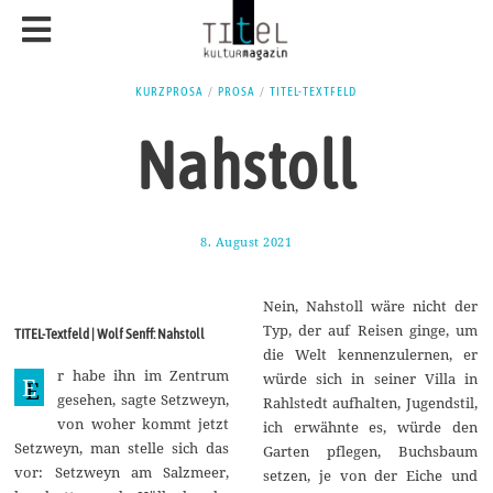
KURZPROSA
/
PROSA
/
TITEL-TEXTFELD
Nahstoll
8. August 2021
1
1
.
A
Nein, Nahstoll wäre nicht der
u
g
Typ, der auf Reisen ginge, um
TITEL-Textfeld | Wolf Senff: Nahstoll
u
die Welt kennenzulernen, er
s
r habe ihn im Zentrum
t
würde sich in seiner Villa in
E
2
gesehen, sagte Setzweyn,
Rahlstedt aufhalten, Jugendstil,
0
von woher kommt jetzt
2
ich erwähnte es, würde den
1
Setzweyn, man stelle sich das
Garten pflegen, Buchsbaum
vor: Setzweyn am Salzmeer,
setzen, je von der Eiche und