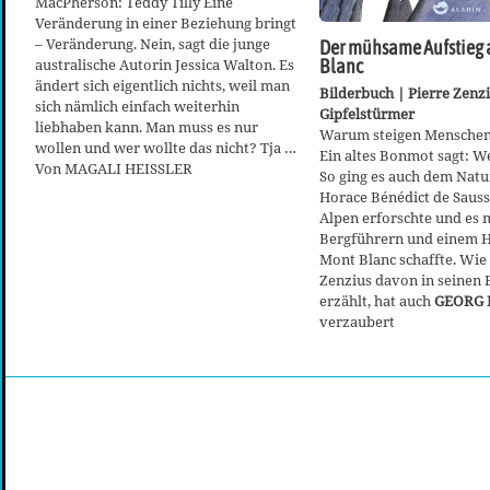
MacPherson: Teddy Tilly Eine
Veränderung in einer Beziehung bringt
– Veränderung. Nein, sagt die junge
Der mühsame Aufstieg 
australische Autorin Jessica Walton. Es
Blanc
ändert sich eigentlich nichts, weil man
Bilderbuch | Pierre Zenzi
sich nämlich einfach weiterhin
Gipfelstürmer
liebhaben kann. Man muss es nur
Warum steigen Menschen
wollen und wer wollte das nicht? Tja …
Ein altes Bonmot sagt: Wei
Von MAGALI HEISSLER
So ging es auch dem Natu
Horace Bénédict de Sauss
Alpen erforschte und es m
Bergführern und einem 
Mont Blanc schaffte. Wie
Zenzius davon in seinen 
erzählt, hat auch
GEORG 
verzaubert