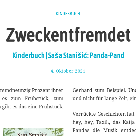
KINDERBUCH
Zweckentfremdet
Kinderbuch | Saša Stanišić: Panda-Pand
4. Oktober 2021
8
.
O
k
unundneunzig Prozent ihrer
Gerhard zum Beispiel. Un
t
 es zum Frühstück, zum
und nicht für lange Zeit, e
o
gibt es das eine Frühstück,
b
Verrückte Geschichten hat 
e
r
hey, hey, Taxi!‹, das Katja
2
Pandas die Musik entdec
0