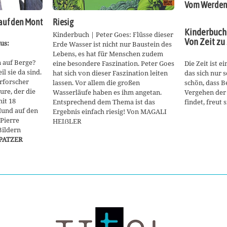
Vom Werden
auf den Mont
Riesig
Kinderbuch 
Kinderbuch | Peter Goes: Flüsse dieser
Von Zeit zu
us:
Erde Wasser ist nicht nur Baustein des
Lebens, es hat für Menschen zudem
 auf Berge?
Die Zeit ist 
eine besondere Faszination. Peter Goes
l sie da sind.
das sich nur 
hat sich von dieser Faszination leiten
rforscher
schön, dass B
lassen. Vor allem die großen
ure, der die
Vergehen der 
Wasserläufe haben es ihm angetan.
it 18
findet, freut 
Entsprechend dem Thema ist das
Hund auf den
Ergebnis einfach riesig! Von MAGALI
 Pierre
HEIẞLER
Bildern
PATZER