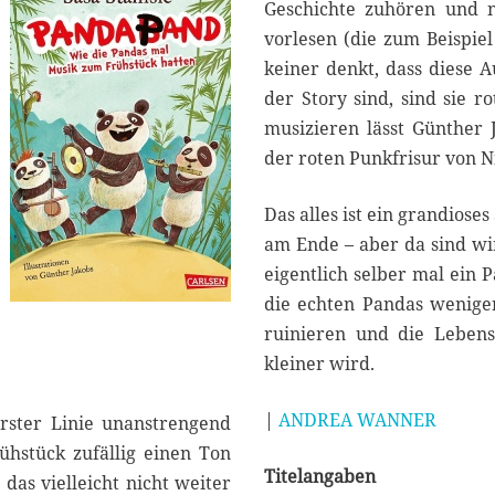
2
Geschichte zuhören und n
1
vorlesen (die zum Beispie
keiner denkt, dass diese
der Story sind, sind sie r
musizieren lässt Günther
der roten Punkfrisur von Ni
Das alles ist ein grandios
am Ende – aber da sind wir
eigentlich selber mal ein 
die echten Pandas wenige
ruinieren und die Leben
kleiner wird.
|
ANDREA WANNER
erster Linie unanstrengend
hstück zufällig einen Ton
Titelangaben
das vielleicht nicht weiter