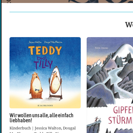
We
Wir wollen uns alle, alle einfach
liebhaben!
Kinderbuch | Jessica Walton, Dougal