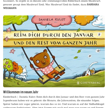
fasziniert. So ergeht es in diesem sehr stimmungsvollen Bilderbuch einem Maulwurf,
genauer gesagt dem Maulwurf Emil. Was Maulwurf Emil da findet, dazu
BARBARA
WEGMANN
.
Willkommen im neuen Jahr
Kinderbuch | Daniela Kulot: Reim dich durch den Januar und den Rest vom ganzen Jahr
Irgendwann haben wir es gelernt: die Monate, die Jahreszeiten, die einander folgen.
Später haben wir sogar gelernt, warum das so ist. Und warum es auf der Südhalbkugel
andersrum funktioniert. Aber jetzt fangen wir noch mal ganz von vorne an und freuen