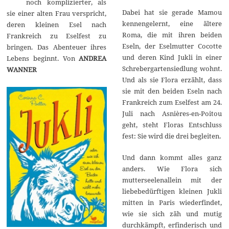
noch komplizierter, als
u
a
Dabei hat sie gerade Mamou
sie einer alten Frau verspricht,
r
kennengelernt, eine ältere
deren kleinen Esel nach
2
Roma, die mit ihren beiden
0
Frankreich zu Eselfest zu
2
Eseln, der Eselmutter Cocotte
bringen. Das Abenteuer ihres
3
und deren Kind Jukli in einer
Lebens beginnt. Von
ANDREA
Schrebergartensiedlung wohnt.
WANNER
Und als sie Flora erzählt, dass
sie mit den beiden Eseln nach
Frankreich zum Eselfest am 24.
Juli nach Asnières-en-Poitou
geht, steht Floras Entschluss
fest: Sie wird die drei begleiten.
Und dann kommt alles ganz
anders. Wie Flora sich
mutterseelenallein mit der
liebebedürftigen kleinen Jukli
mitten in Paris wiederfindet,
wie sie sich zäh und mutig
durchkämpft, erfinderisch und