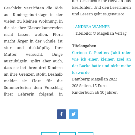
der Geschichte ihr Herz an das
Eselfohlen. Und den Leserinnen
Geschickt verzichten die Kids
und Lesern geht es genauso!
auf Kindergeburtstage in der
vielen zu kleinen Wohnung, in
|
ANDREA WANNER
die sie ihre Klassenkameraden
| Titelbild: © Magellan Verlag
nicht lassen wollen. Flora
macht Ärger in der Schule, ist
Titelangaben
stur und dickköpfig. Ihre
Corinna C. Poetter: Jukli oder
Mutter versucht, Dinge
wie ich einen kleinen Esel an
auszubügeln, spürt aber auch,
der Backe hatte und nicht mehr
dass sie bei ihren drei Kindern
loswurde
an ihre Grenzen stößt. Deshalb
Bamberg: Magellan 2022
meldet sie Flora für die
208 Seiten, 15 Euro
Sommerferien dem Vorschlag
Kinderbuch ab 10 Jahren
ihrer Lehrerin folgend, in