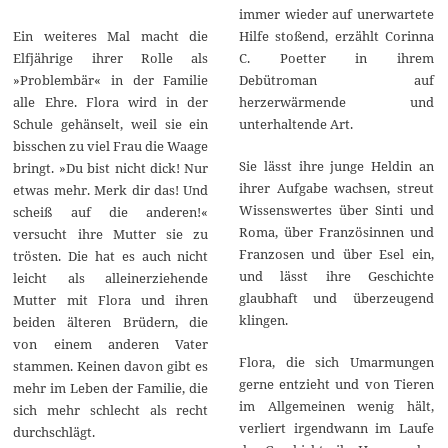
immer wieder auf unerwartete
Hilfe stoßend, erzählt Corinna
Ein weiteres Mal macht die
C. Poetter in ihrem
Elfjährige ihrer Rolle als
Debütroman auf
»Problembär« in der Familie
herzerwärmende und
alle Ehre. Flora wird in der
unterhaltende Art.
Schule gehänselt, weil sie ein
bisschen zu viel Frau die Waage
Sie lässt ihre junge Heldin an
bringt. »Du bist nicht dick! Nur
ihrer Aufgabe wachsen, streut
etwas mehr. Merk dir das! Und
Wissenswertes über Sinti und
scheiß auf die anderen!«
Roma, über Französinnen und
versucht ihre Mutter sie zu
Franzosen und über Esel ein,
trösten. Die hat es auch nicht
und lässt ihre Geschichte
leicht als alleinerziehende
glaubhaft und überzeugend
Mutter mit Flora und ihren
klingen.
beiden älteren Brüdern, die
von einem anderen Vater
Flora, die sich Umarmungen
stammen. Keinen davon gibt es
gerne entzieht und von Tieren
mehr im Leben der Familie, die
im Allgemeinen wenig hält,
sich mehr schlecht als recht
verliert irgendwann im Laufe
durchschlägt.