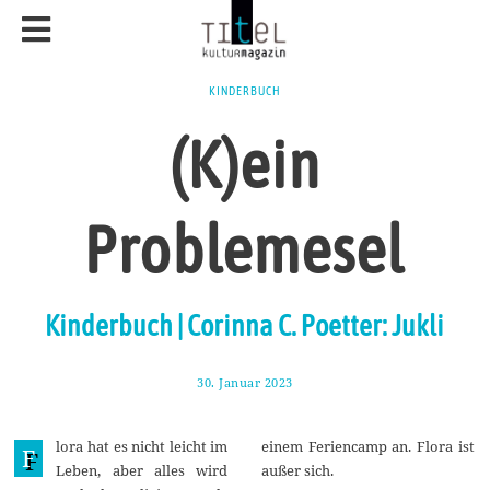
KINDERBUCH
(K)ein
Problemesel
Kinderbuch | Corinna C. Poetter: Jukli
30. Januar 2023
1
0
.
F
lora hat es nicht leicht im
einem Feriencamp an. Flora ist
e
F
b
Leben, aber alles wird
außer sich.
r