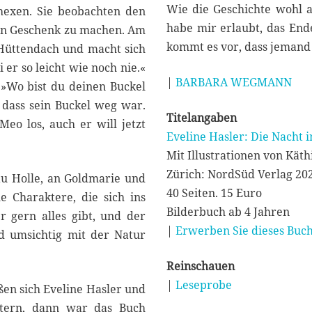
Wie die Geschichte wohl a
hhexen. Sie beobachten den
habe mir erlaubt, das End
ein Geschenk zu machen. Am
kommt es vor, dass jemand 
 Hüttendach und macht sich
er so leicht wie noch nie.«
|
BARBARA WEGMANN
 »Wo bist du deinen Buckel
 dass sein Buckel weg war.
Titelangaben
eo los, auch er will jetzt
Eveline Hasler: Die Nacht
Mit Illustrationen von Kät
Zürich: NordSüd Verlag 20
au Holle, an Goldmarie und
40 Seiten. 15 Euro
e Charaktere, die sich ins
Bilderbuch ab 4 Jahren
r gern alles gibt, und der
|
Erwerben Sie dieses Buch
nd umsichtig mit der Natur
Reinschauen
|
Leseprobe
eßen sich Eveline Hasler und
stern, dann war das Buch