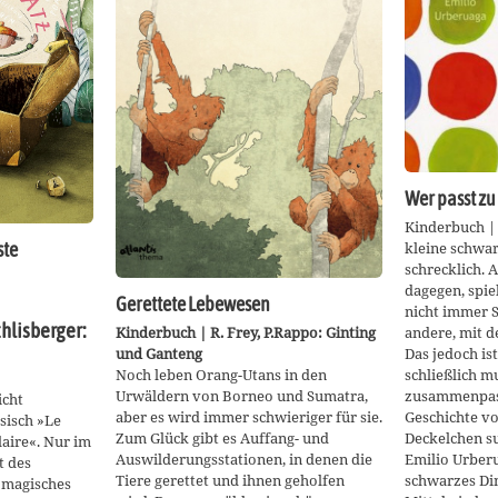
Wer passt zu
Kinderbuch |
kleine schwar
ste
schrecklich. A
dagegen, spie
Gerettete Lebewesen
nicht immer S
hlisberger:
Kinderbuch | R. Frey, P.Rappo: Ginting
andere, mit d
und Ganteng
Das jedoch ist
Noch leben Orang-Utans in den
schließlich 
Urwäldern von Borneo und Sumatra,
zusammenpass
icht
aber es wird immer schwieriger für sie.
Geschichte vo
sisch »Le
Zum Glück gibt es Auffang- und
Deckelchen su
laire«. Nur im
Auswilderungsstationen, in denen die
Emilio Urberu
t des
Tiere gerettet und ihnen geholfen
schwarzes Din
n magisches