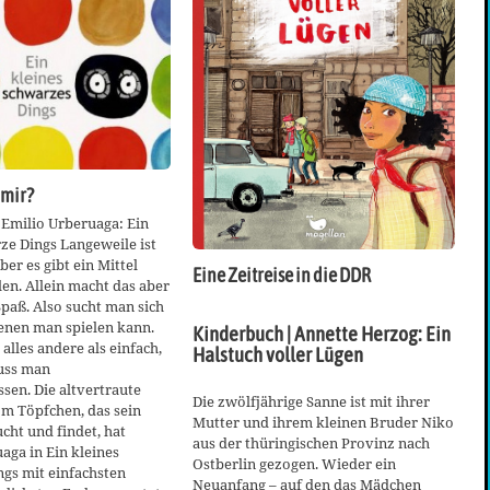
 mir?
 Emilio Urberuaga: Ein
ze Dings Langeweile ist
ber es gibt ein Mittel
Eine Zeitreise in die DDR
len. Allein macht das aber
paß. Also sucht man sich
enen man spielen kann.
Kinderbuch | Annette Herzog: Ein
 alles andere als einfach,
Halstuch voller Lügen
muss man
en. Die altvertraute
Die zwölfjährige Sanne ist mit ihrer
m Töpfchen, das sein
Mutter und ihrem kleinen Bruder Niko
cht und findet, hat
aus der thüringischen Provinz nach
aga in Ein kleines
Ostberlin gezogen. Wieder ein
gs mit einfachsten
Neuanfang – auf den das Mädchen