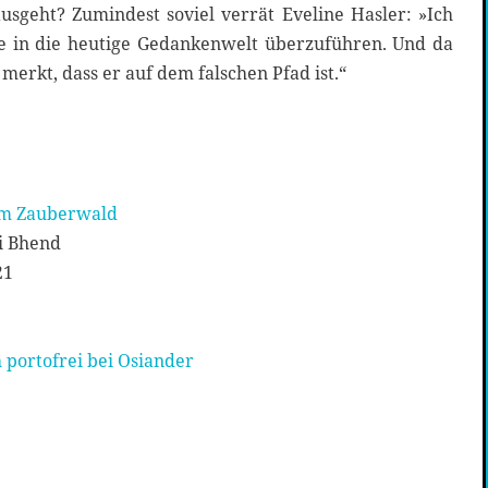
usgeht? Zumindest soviel verrät Eveline Hasler: »Ich
e in die heutige Gedankenwelt überzuführen. Und da
merkt, dass er auf dem falschen Pfad ist.“
 im Zauberwald
hi Bhend
21
 portofrei bei Osiander