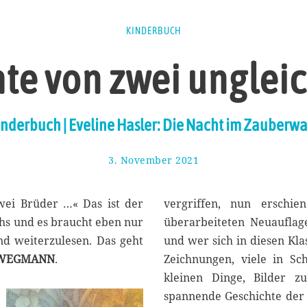
KINDERBUCH
hte von zwei unglei
inderbuch | Eveline Hasler: Die Nacht im Zauberwa
3. November 2021
1
4
.
N
zwei Brüder …« Das ist der
vergriffen, nun erschi
o
hs und es braucht eben nur
überarbeiteten Neuauflage.
v
nd weiterzulesen. Das geht
und wer sich in diesen Kla
e
m
 WEGMANN
.
Zeichnungen, viele in Sch
b
kleinen Dinge, Bilder 
e
spannende Geschichte der 
r