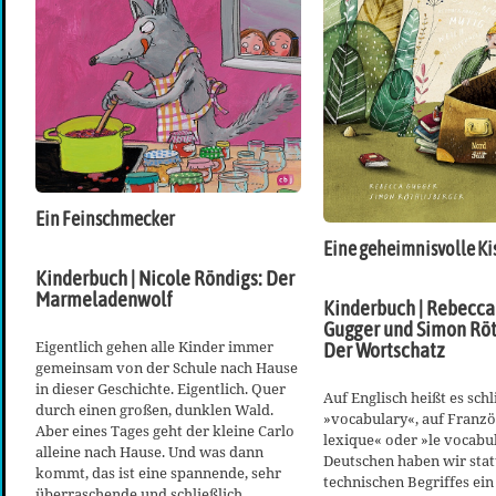
Ein Feinschmecker
Eine geheimnisvolle Ki
Kinderbuch | Nicole Röndigs: Der
Marmeladenwolf
Kinderbuch | Rebecca
Gugger und Simon Röt
Eigentlich gehen alle Kinder immer
Der Wortschatz
gemeinsam von der Schule nach Hause
in dieser Geschichte. Eigentlich. Quer
Auf Englisch heißt es schl
durch einen großen, dunklen Wald.
»vocabulary«, auf Franzö
Aber eines Tages geht der kleine Carlo
lexique« oder »le vocabu
alleine nach Hause. Und was dann
Deutschen haben wir stat
kommt, das ist eine spannende, sehr
technischen Begriffes ei
überraschende und schließlich