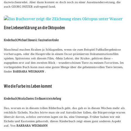
dazwischenredet. Aber dann kommt es doch noch zu einer Auseinandersetzung, die
auch GEORG PATZER aufregend fand.
Eine Liebeserklärung an die Oktopoden
Kinderbuch | Michael Stavarič: Faszination Krake
Manchmal machen Kraken ja Schlagzeilen, wenn sie zum Beispiel Fußballergebnisse
vorhersagen, oder die Hauptrolle in einem Oscar-prämierten Dokumentationsfilm
spielen. Spätestens seit diesem Film, ›Mein Lehrer, der Krake‹, gehören diese –
zugegeben erst auf den zweiten Blick – wunderschönen Tiere zu meinen Favoriten. Im
vorliegenden Buch kann man eine ganze Menge über die geheimnisvollen Tiere lernen,
findet
BARBARA WEGMANN
.
Wie die Farbe ins Leben kommt
Kinderbuch | Nicola Davies: Ein Baum ist ein Anfang
Das, worum es in diesem tollen Bilderbuch geht, das gab es in diesen Wochen mehr als
reichlich: Eicheln. Nachts hörte man sie auf Autodächer fallen, die Bürgersteige waren
übersät davon, achtlos zertreten lagen sie da, eine Unmenge. Früher haben wir mit
Eicheln und Kastanien gebastelt, dieses Kinderbuch zeigt einen ganz anderen Aspekt
auf. Von
BARBARA WEGMANN