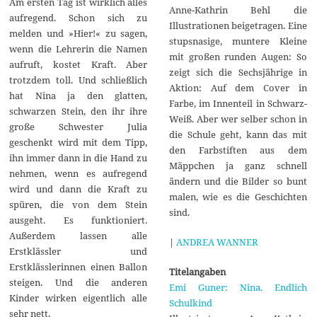
Am ersten Tag ist wirklich alles
Anne-Kathrin Behl die
aufregend. Schon sich zu
Illustrationen beigetragen. Eine
melden und »Hier!« zu sagen,
stupsnasige, muntere Kleine
wenn die Lehrerin die Namen
mit großen runden Augen: So
aufruft, kostet Kraft. Aber
zeigt sich die Sechsjährige in
trotzdem toll. Und schließlich
Aktion: Auf dem Cover in
hat Nina ja den glatten,
Farbe, im Innenteil in Schwarz-
schwarzen Stein, den ihr ihre
Weiß. Aber wer selber schon in
große Schwester Julia
die Schule geht, kann das mit
geschenkt wird mit dem Tipp,
den Farbstiften aus dem
ihn immer dann in die Hand zu
Mäppchen ja ganz schnell
nehmen, wenn es aufregend
ändern und die Bilder so bunt
wird und dann die Kraft zu
malen, wie es die Geschichten
spüren, die von dem Stein
sind.
ausgeht. Es funktioniert.
Außerdem lassen alle
|
ANDREA WANNER
Erstklässler und
Erstklässlerinnen einen Ballon
Titelangaben
steigen. Und die anderen
Emi Guner: Nina. Endlich
Kinder wirken eigentlich alle
Schulkind
sehr nett.