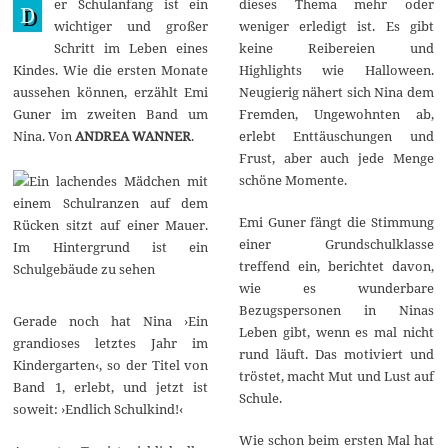
er Schulanfang ist ein
dieses Thema mehr oder
e
D
p
wichtiger und großer
weniger erledigt ist. Es gibt
t
Schritt im Leben eines
keine Reibereien und
e
m
Kindes. Wie die ersten Monate
Highlights wie Halloween.
b
aussehen können, erzählt Emi
Neugierig nähert sich Nina dem
e
r
Guner im zweiten Band um
Fremden, Ungewohnten ab,
2
Nina. Von
ANDREA WANNER
.
erlebt Enttäuschungen und
0
2
Frust, aber auch jede Menge
2
schöne Momente.
Emi Guner fängt die Stimmung
einer Grundschulklasse
treffend ein, berichtet davon,
wie es wunderbare
Bezugspersonen in Ninas
Gerade noch hat Nina ›Ein
Leben gibt, wenn es mal nicht
grandioses letztes Jahr im
rund läuft. Das motiviert und
Kindergarten‹, so der Titel von
tröstet, macht Mut und Lust auf
Band 1, erlebt, und jetzt ist
Schule.
soweit: ›Endlich Schulkind!‹
Wie schon beim ersten Mal hat