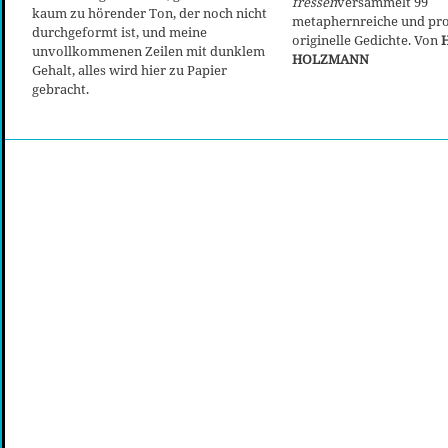
fressen
versammelt 99
kaum zu hörender Ton, der noch nicht
metaphernreiche und pr
durchgeformt ist, und meine
originelle Gedichte. Von
unvollkommenen Zeilen mit dunklem
HOLZMANN
Gehalt, alles wird hier zu Papier
gebracht.