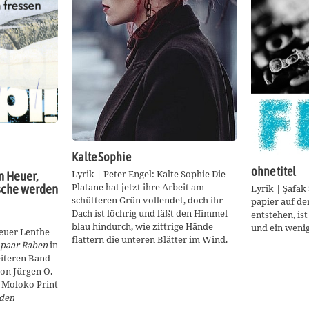
Kalte Sophie
ohne titel
Lyrik | Peter Engel: Kalte Sophie Die
an Heuer,
Platane hat jetzt ihre Arbeit am
ische werden
Lyrik | Şafak 
schütteren Grün vollendet, doch ihr
papier auf de
Dach ist löchrig und läßt den Himmel
entstehen, is
blau hindurch, wie zittrige Hände
und ein wenig
Heuer Lenthe
flattern die unteren Blätter im Wind.
n paar Raben
in
iteren Band
von Jürgen O.
i Moloko Print
rden