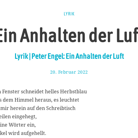
LYRIK
Ein Anhalten der Luf
Lyrik | Peter Engel: Ein Anhalten der Luft
20. Februar 2022
2
7
.
F
n Fenster schneidet helles Herbstblau
e
s dem Himmel heraus, es leuchtet
b
 mir herein auf den Schreibtisch
r
u
eilen eingehegt,
a
ine Wörter ein,
r
kel wird aufgehellt.
2