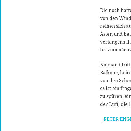
Die noch haft
von den Wind
reihen sich au
Ästen und bew
verlängern ih
bis zum näch
Niemand tritt
Balkone, kein 
von den Schor
es ist ein fr
zu spüren, ei
der Luft, die 
|
PETER ENG