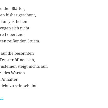
0
2
enden Blätter,
2
en bisher geschont,
f an gastlichen
egen sich nicht,
re Lebenszeit
sten reißenden Sturm.
 auf die besonnten
Fenster öffnet sich,
nsteinen steigt nichts auf,
agendes Warten
n Anhalten
leicht zu sein scheint.
EL