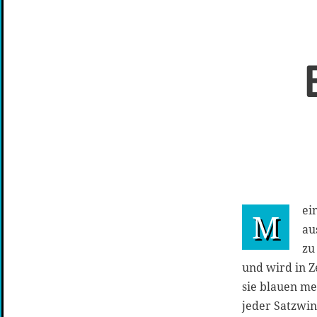
ei
M
au
zu
und wird in Z
sie blauen me
jeder Satzwin