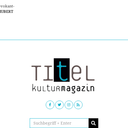
ovokant-
HUBERT