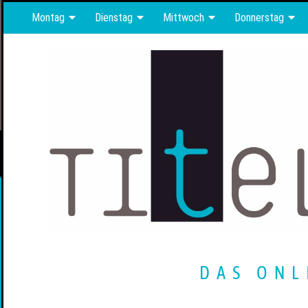
Montag
Dienstag
Mittwoch
Donnerstag
DAS ONL