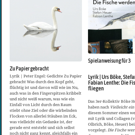
Spielanweisung für 3
Zu Papier gebracht
Lyrik | Peter Engel: Gedichte Zu Papier
Lyrik | Urs Böke, Stef
gebracht Was durch den Kopf geht,
Fabian Lenthe: Die F
flüchtig ist und davon will wie im Nu,
fliegen
auch was in den Fingerspitzen kribbelt
und nicht weiß warum, was wie ein
Das 3er-Kollektiv Böke 
Einfall von Licht durch den Raum
haben nach
Vielleicht ei
stiebt ohne Ziel oder die wirbelnden
diesem Sommer einen we
Flocken von allerlei Stäuben im Eck,
mit Lyrik und Collagen (
was vielleicht ein Gedanke ist, der
Olbrich, Böke, Heuer) be
gerade erst entsteht und sich selbst
vorgelegt.
Die Fische we
noch nicht ganz kennt, gleichfalls ein