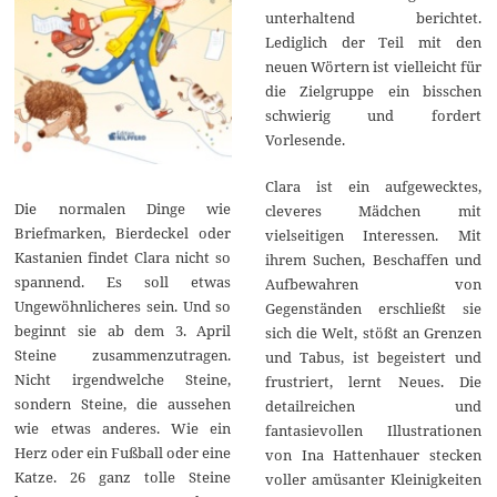
unterhaltend berichtet.
Lediglich der Teil mit den
neuen Wörtern ist vielleicht für
die Zielgruppe ein bisschen
schwierig und fordert
Vorlesende.
Clara ist ein aufgewecktes,
Die normalen Dinge wie
cleveres Mädchen mit
Briefmarken, Bierdeckel oder
vielseitigen Interessen. Mit
Kastanien findet Clara nicht so
ihrem Suchen, Beschaffen und
spannend. Es soll etwas
Aufbewahren von
Ungewöhnlicheres sein. Und so
Gegenständen erschließt sie
beginnt sie ab dem 3. April
sich die Welt, stößt an Grenzen
Steine zusammenzutragen.
und Tabus, ist begeistert und
Nicht irgendwelche Steine,
frustriert, lernt Neues. Die
sondern Steine, die aussehen
detailreichen und
wie etwas anderes. Wie ein
fantasievollen Illustrationen
Herz oder ein Fußball oder eine
von Ina Hattenhauer stecken
Katze. 26 ganz tolle Steine
voller amüsanter Kleinigkeiten