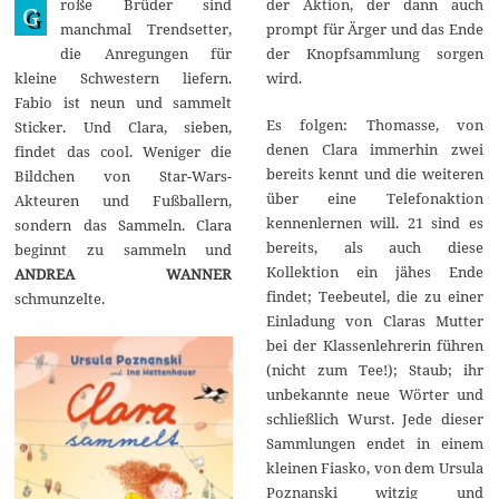
roße Brüder sind
der Aktion, der dann auch
r
G
z
manchmal Trendsetter,
prompt für Ärger und das Ende
2
die Anregungen für
der Knopfsammlung sorgen
0
2
kleine Schwestern liefern.
wird.
2
Fabio ist neun und sammelt
Es folgen: Thomasse, von
Sticker. Und Clara, sieben,
denen Clara immerhin zwei
findet das cool. Weniger die
bereits kennt und die weiteren
Bildchen von Star-Wars-
über eine Telefonaktion
Akteuren und Fußballern,
kennenlernen will. 21 sind es
sondern das Sammeln. Clara
bereits, als auch diese
beginnt zu sammeln und
Kollektion ein jähes Ende
ANDREA WANNER
findet; Teebeutel, die zu einer
schmunzelte.
Einladung von Claras Mutter
bei der Klassenlehrerin führen
(nicht zum Tee!); Staub; ihr
unbekannte neue Wörter und
schließlich Wurst. Jede dieser
Sammlungen endet in einem
kleinen Fiasko, von dem Ursula
Poznanski witzig und