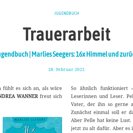
JUGENDBUCH
Trauerarbeit
ugendbuch | Marlies Seegers: 16x Himmel und zurü
28. Februar 2022
6
.
M
ä
 fühlt es sich an, als wäre
So ähnlich funktionier
r
NDREA WANNER
freut sich
Leserinnen und Leser. P
z
Vater, der ihn so gerne 
2
0
Zunächst einmal soll er 
2
Aber Pelle hat keine Lust.
2
jetzt zu alt dafür. Aber es 