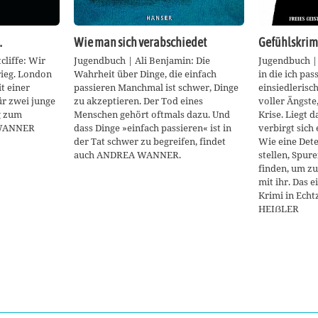
…
Wie man sich verabschiedet
Gefühlskrim
cliffe: Wir
Jugendbuch | Ali Benjamin: Die
Jugendbuch |
rieg. London
Wahrheit über Dinge, die einfach
in die ich pas
it einer
passieren Manchmal ist schwer, Dinge
einsiedlerisc
r zwei junge
zu akzeptieren. Der Tod eines
voller Ängste,
g zum
Menschen gehört oftmals dazu. Und
Krise. Liegt 
 WANNER
dass Dinge »einfach passieren« ist in
verbirgt sich
der Tat schwer zu begreifen, findet
Wie eine Det
auch ANDREA WANNER.
stellen, Spur
finden, um zu 
mit ihr. Das 
Krimi in Ech
HEIẞLER