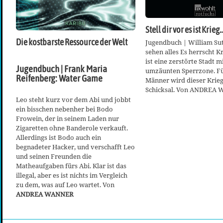
Stell dir vor es ist Krieg
Die kostbarste Ressource der Welt
Jugendbuch | William Sut
sehen alles Es herrscht K
ist eine zerstörte Stadt m
Jugendbuch | Frank Maria
umzäunten Sperrzone. Fü
Reifenberg: Water Game
Männer wird dieser Krie
Schicksal. Von ANDREA
Leo steht kurz vor dem Abi und jobbt
ein bisschen nebenher bei Bodo
Frowein, der in seinem Laden nur
Zigaretten ohne Banderole verkauft.
Allerdings ist Bodo auch ein
begnadeter Hacker, und verschafft Leo
und seinen Freunden die
Matheaufgaben fürs Abi. Klar ist das
illegal, aber es ist nichts im Vergleich
zu dem, was auf Leo wartet. Von
ANDREA WANNER