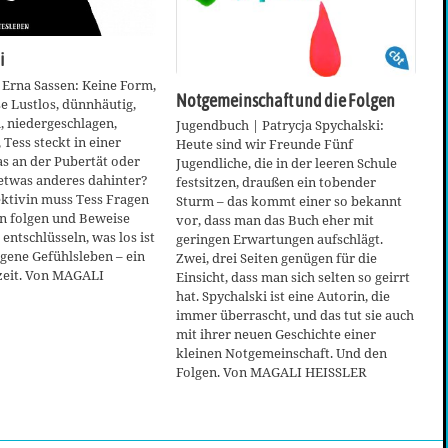
i
 Erna Sassen: Keine Form,
Notgemeinschaft und die Folgen
se Lustlos, dünnhäutig,
h, niedergeschlagen,
Jugendbuch | Patrycja Spychalski:
 Tess steckt in einer
Heute sind wir Freunde Fünf
das an der Pubertät oder
Jugendliche, die in der leeren Schule
 etwas anderes dahinter?
festsitzen, draußen ein tobender
ektivin muss Tess Fragen
Sturm – das kommt einer so bekannt
en folgen und Beweise
vor, dass man das Buch eher mit
entschlüsseln, was los ist
geringen Erwartungen aufschlägt.
eigene Gefühlsleben – ein
Zwei, drei Seiten genügen für die
tzeit. Von MAGALI
Einsicht, dass man sich selten so geirrt
hat. Spychalski ist eine Autorin, die
immer überrascht, und das tut sie auch
mit ihrer neuen Geschichte einer
kleinen Notgemeinschaft. Und den
Folgen. Von MAGALI HEISSLER