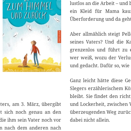
lustlos an die Arbeit – un
ein Kleid für Mama kau
Überforderung und da geht
Aber allmählich steigt Pe
seines Vaters? Und die Ka
grenzenlos und führt zu e
wer weiß, wozu der Verlus
und gedacht. Dafür so, wie e
Ganz leicht hätte diese Ge
Slegers erzählerischem K
bleibt. Sie findet den ric
ters, am 3. März, übergibt
und Lockerheit, zwischen V
rt sich noch genau an den
überzeugenden Weg zurück 
 die ihm sein Vater noch vor
dabei nicht allein.
nen nach dem anderen nach