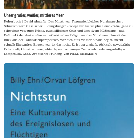
Unser großes, weißes, mittleres Meer
Kulturbuch | David Abulafia: Das Mittelmeer Traumziel bleicher Nordmenschen,
Sehnsuchtsort klassischer Bildungsbürger – Wiege der Kultur plus Demokratie, ganz zu
schweigen von guter Küche, quecksilbrigem Geist und kreativem Müßiggang – und
Fußpunkt der drei großen monotheistischen Religionen: das Mittelmeer. Soweit der
Blick aus der Landrattenperspektive. Wer sich aufs Wasser hinaus begibt, merkt
schnell: Ein sanftes Binnenmeer ist das nicht. Es ist sprunghaft, tückisch, gewalttätig.
Es brodelt, klimatisch wie politisch, und seit einiger Zeit wieder sehr augenfällig –
Lampedusa, Gaza, Arabischer Frühling. Von PIEKE BIERMANN