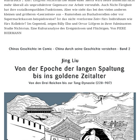
Kulturbuch | Ehn / Löfgren: Nichtstun Die Muße einer Siesta wird heute immerhin nicht
mehr überall als unproduktiver Gegensatz zur Arbeit verteufelt. Auch Nicht-Tätigkeit
hat ihre sozialkompatiblen Funktionen. Aber wie sieht das bei den vielen anderen
kleinen und größeren »Leerzeiten« aus – Rumstehen an Bushaltestellen oder vor
Supermarktkassen beispielsweise? Ist das nicht »verlorene Zeit« fürs Individuum wie
fürs Kollektiv? Im Gegenteil, zeigen Billy Ehn und Orvar Löfgren in ihrer fulminanten
Studie Nichtstun. Eine Kulturanalyse des Ereignislosen und Flüchtigen. Von PIEKE
BIERMANN