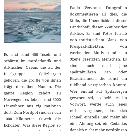
Paolo Verzones Fotografien
dokumentieren all dies, die
Stille, die Unendlichkeit dieser
Landschaft, diesen »Zauber der
Arktis«. Es sind Fotos fernab
von touristischem Glanz, von
Prospekt-Effekten, von
werbenden Motiven oder in
Es sind rund 400 Inseln und
Szene gesetzten Menschen. Es
Schären im Nordatlantik und
sind auch nicht jene
Arktischen Ozean, die zu der
spektakulären Tier- oder
Inselgruppe Spitzbergen
Eisaufnahmen, die sonst ein
gehören, die größte von ihnen
Bildband versprechen könnte.
trägt denselben Namen. Die
Wer einmal auf Spitzbergen
ganze Region gehört zu
gewesen sei, so heißt es im
Norwegen, es leben rund 3000
Vorwort, werde auch jenes
Einwohner aus zig Nationen
nicht vergessen, das sich
dort. Zum Nordpol sind es noch
schnell einstelle und mehr als
1000 Kilometer. Soweit die
eine Ahnung sei, ein Gedanke,
Eckdaten. Was diese Region so
der sich nicht mehr verdrängen