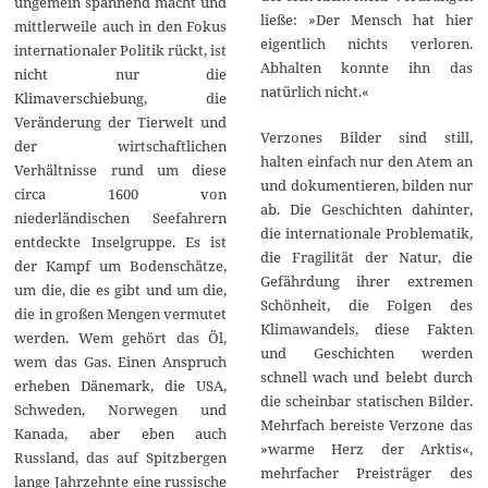
ungemein spannend macht und
ließe: »Der Mensch hat hier
mittlerweile auch in den Fokus
eigentlich nichts verloren.
internationaler Politik rückt, ist
Abhalten konnte ihn das
nicht nur die
natürlich nicht.«
Klimaverschiebung, die
Veränderung der Tierwelt und
Verzones Bilder sind still,
der wirtschaftlichen
halten einfach nur den Atem an
Verhältnisse rund um diese
und dokumentieren, bilden nur
circa 1600 von
ab. Die Geschichten dahinter,
niederländischen Seefahrern
die internationale Problematik,
entdeckte Inselgruppe. Es ist
die Fragilität der Natur, die
der Kampf um Bodenschätze,
Gefährdung ihrer extremen
um die, die es gibt und um die,
Schönheit, die Folgen des
die in großen Mengen vermutet
Klimawandels, diese Fakten
werden. Wem gehört das Öl,
und Geschichten werden
wem das Gas. Einen Anspruch
schnell wach und belebt durch
erheben Dänemark, die USA,
die scheinbar statischen Bilder.
Schweden, Norwegen und
Mehrfach bereiste Verzone das
Kanada, aber eben auch
»warme Herz der Arktis«,
Russland, das auf Spitzbergen
mehrfacher Preisträger des
lange Jahrzehnte eine russische