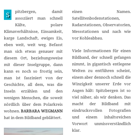
.
A
pitzbergen, damit
einen Namen.
p
S
r
assoziiert man schnell
Satellitenbodenstationen,
i
Kälte, polare
Radarstationen, Observatorien,
l
2
Klimaverhältnisse, Einsamkeit,
Messstationen und nach wie
0
karge Landschaft, ewiges Eis,
vor Kohleabbau.
2
2
eben weit, weit weg. Befasst
Viele Informationen für einen
man sich etwas genauer mit
Bildband, der schnell gefangen
diesem Ort, beziehungsweise
nimmt, in gigantisch entlegene
mit dieser Inselgruppe, dann
Welten zu entführen scheint,
kann es noch so frostig sein,
einem aber dennoch schnell die
man ist fasziniert von der
Winzigkeit unserer Erde vor
Geschichte, all dem, was die
Augen hält: Spitzbergen ist so
Inseln erzählen und den
viel näher, als wir denken. Das
wenigen Menschen, die soweit
macht der Bildband mit
nördlich über dem Polarkreis
eindrucksvollen Fotografien
wohnen.
BARBARA WEGMANN
und einem inhaltsreichen
hat in dem Bildband geblättert.
Vorwort unmissverständlich
klar.