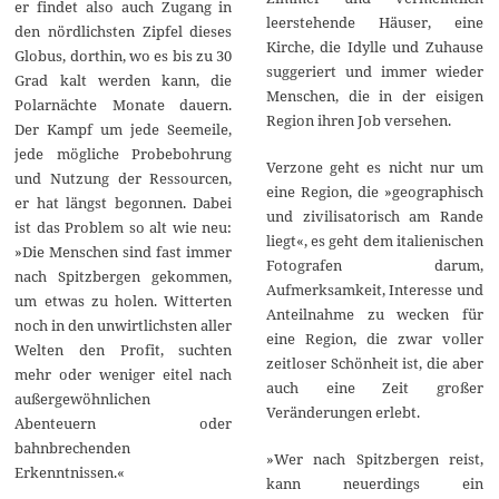
er findet also auch Zugang in
leerstehende Häuser, eine
den nördlichsten Zipfel dieses
Kirche, die Idylle und Zuhause
Globus, dorthin, wo es bis zu 30
suggeriert und immer wieder
Grad kalt werden kann, die
Menschen, die in der eisigen
Polarnächte Monate dauern.
Region ihren Job versehen.
Der Kampf um jede Seemeile,
jede mögliche Probebohrung
Verzone geht es nicht nur um
und Nutzung der Ressourcen,
eine Region, die »geographisch
er hat längst begonnen. Dabei
und zivilisatorisch am Rande
ist das Problem so alt wie neu:
liegt«, es geht dem italienischen
»Die Menschen sind fast immer
Fotografen darum,
nach Spitzbergen gekommen,
Aufmerksamkeit, Interesse und
um etwas zu holen. Witterten
Anteilnahme zu wecken für
noch in den unwirtlichsten aller
eine Region, die zwar voller
Welten den Profit, suchten
zeitloser Schönheit ist, die aber
mehr oder weniger eitel nach
auch eine Zeit großer
außergewöhnlichen
Veränderungen erlebt.
Abenteuern oder
bahnbrechenden
»Wer nach Spitzbergen reist,
Erkenntnissen.«
kann neuerdings ein