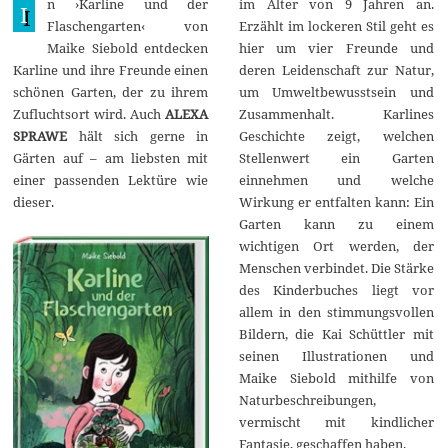
n ›Karline und der
im Alter von 9 Jahren an.
l
I
i
Flaschengarten‹ von
Erzählt im lockeren Stil geht es
2
Maike Siebold entdecken
hier um vier Freunde und
0
2
Karline und ihre Freunde einen
deren Leidenschaft zur Natur,
2
schönen Garten, der zu ihrem
um Umweltbewusstsein und
Zufluchtsort wird. Auch
ALEXA
Zusammenhalt. Karlines
SPRAWE
hält sich gerne in
Geschichte zeigt, welchen
Gärten auf – am liebsten mit
Stellenwert ein Garten
einer passenden Lektüre wie
einnehmen und welche
dieser.
Wirkung er entfalten kann: Ein
Garten kann zu einem
wichtigen Ort werden, der
Menschen verbindet. Die Stärke
des Kinderbuches liegt vor
allem in den stimmungsvollen
Bildern, die Kai Schüttler mit
seinen Illustrationen und
Maike Siebold mithilfe von
Naturbeschreibungen,
vermischt mit kindlicher
Fantasie, geschaffen haben.