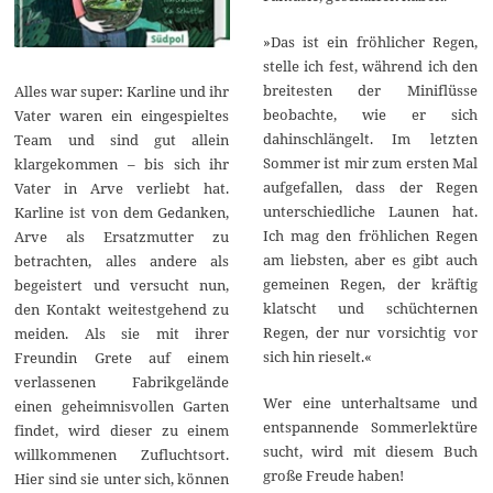
»Das ist ein fröhlicher Regen,
stelle ich fest, während ich den
breitesten der Miniflüsse
Alles war super: Karline und ihr
beobachte, wie er sich
Vater waren ein eingespieltes
dahinschlängelt. Im letzten
Team und sind gut allein
Sommer ist mir zum ersten Mal
klargekommen – bis sich ihr
aufgefallen, dass der Regen
Vater in Arve verliebt hat.
unterschiedliche Launen hat.
Karline ist von dem Gedanken,
Ich mag den fröhlichen Regen
Arve als Ersatzmutter zu
am liebsten, aber es gibt auch
betrachten, alles andere als
gemeinen Regen, der kräftig
begeistert und versucht nun,
klatscht und schüchternen
den Kontakt weitestgehend zu
Regen, der nur vorsichtig vor
meiden. Als sie mit ihrer
sich hin rieselt.«
Freundin Grete auf einem
verlassenen Fabrikgelände
Wer eine unterhaltsame und
einen geheimnisvollen Garten
entspannende Sommerlektüre
findet, wird dieser zu einem
sucht, wird mit diesem Buch
willkommenen Zufluchtsort.
große Freude haben!
Hier sind sie unter sich, können