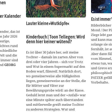
onen
der Kalender
Es ist immer
Lauter kleine »Wutköpfe«
Bilderbücher 
Mond / Der Pi
nder, das ist
Ziege lebt ga
as Jahr 2026
Kinderbuch | Toon Tellegen: Wird
und kann mach
aurige,
denn hier keiner wütend?
solange sie s
hichten rund
fernhält, ist 
schiedliche
Es ist über 30 Jahre her, seit meine
Aber dann fäl
lt und die
Tochter – damals im zarten Alter von
vom Himmel, 
e immer sind
drei oder vier Jahren – sich vor Trotz
etwas tun, wa
nd
GEORG
und Wut in einem Supermarkt auf den
und Greve er
Boden warf, filmreif. Natürlich dort,
philosophisc
wo gemeinerweise alle Süßigkeiten
PATZER gefällt
liegen, gemeinerweise an der Stelle, die
Vorbehalte.
für Mütter und Väter zur
Bewährungsprobe wird: an der Kasse.
Geduld lernt man und der »Anfall« war
eine Minute später auch überstanden
und mittlerweile greift meine Tochter
zu anderen Strategien. Wut und