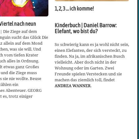
1, 2, 3 … ich komme!
 Viertel nach neun
Kinderbuch | Daniel Barrow:
Elefant, wo bist du?
| Die Ziege auf dem
nguin sucht das Glück Die
nz allein auf dem Mond
So schwierig kann es ja wohl nicht sein,
en, was sie will. Und
einen Elefanten, der sich versteckt, zu
ich vom tiefen Krater
finden. Na ja, im afrikanischen Busch
auch alles in Ordnung.
vielleicht. Aber doch nicht in der
lt etwas ganz Großes
Wohnung oder im Garten. Zwei
und die Ziege muss
Freunde spielen Verstecken und sie
s sie nie wollte. Beuse
machen das ziemlich toll, findet
zählen ein
ANDREA WANNER
.
hes Abenteuer. GEORG
 es, trotz einiger