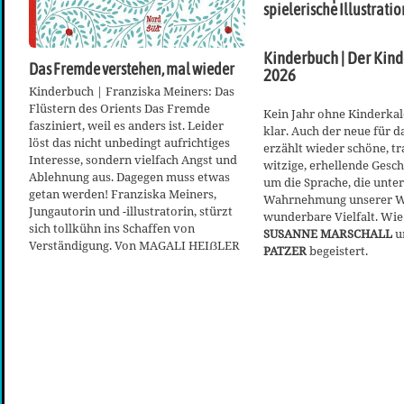
spielerische Illustrati
Kinderbuch | Der Kin
Das Fremde verstehen, mal wieder
2026
Kinderbuch | Franziska Meiners: Das
Flüstern des Orients Das Fremde
Kein Jahr ohne Kinderkale
fasziniert, weil es anders ist. Leider
klar. Auch der neue für d
löst das nicht unbedingt aufrichtiges
erzählt wieder schöne, tr
Interesse, sondern vielfach Angst und
witzige, erhellende Gesc
Ablehnung aus. Dagegen muss etwas
um die Sprache, die unter
getan werden! Franziska Meiners,
Wahrnehmung unserer We
Jungautorin und -illustratorin, stürzt
wunderbare Vielfalt. Wi
sich tollkühn ins Schaffen von
SUSANNE MARSCHALL
u
Verständigung. Von MAGALI HEIẞLER
PATZER
begeistert.