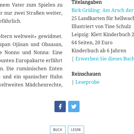
Titelangaben
inem Vater zum Spielen zu
Birk Grüling: Am Arsch de
r nur zwei Straßen weiter,
25 Landkarten für hellwac
efährlich.
Illustriert von Tine Schulz
Leipzig: Klett Kinderbuch 
eltern weltweit« gewidmet.
64 Seiten, 20 Euro
apan Ojiisan und Obaasan,
Kinderbuch ab 6 Jahren
 sie Nonno und Nonna: Eine
|
Erwerben Sie dieses Buch
r bunten Europakarte erfährt
en. Die rumänischen Enten
Reinschauen
« und ein spanischer Hahn
|
Leseprobe
weltweiten Mädchenrechte,
BUCH
LESEN