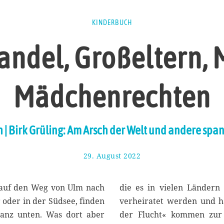
KINDERBUCH
ndel, Großeltern, 
Mädchenrechten
 | Birk Grüling: Am Arsch der Welt und andere spa
29. August 2022
4
.
S
e
rauf den Weg von Ulm nach
die es in vielen Ländern
p
 oder in der Südsee, finden
verheiratet werden und h
t
anz unten. Was dort aber
der Flucht« kommen zur
e