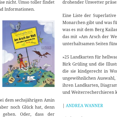
m
se nicht. Umso toller findet
drohender Unwetter präsen
b
d Informationen.
e
Eine Liste der Superlative
r
2
Monarchen gibt und was fü
0
was es mit dem Berg Kailas
2
das mit »Am Arsch der Welt
2
unterhaltsamen Seiten fünd
»25 Landkarten für hellwac
Birk Grüling und die Illus
die sie kindgerecht in Wo
ungewöhnlichen Auswahl, 
ihren Landkarten, Diagra
und Weiterrecherchieren 
 bei dem sechsjährigen Amin
|
ANDREA WANNER
 aber noch Glück hat, denn
e gehen. Oder, dass der