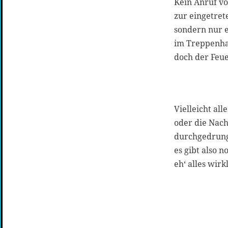
Kein Anruf vo
zur eingetret
sondern nur e
im Treppenha
doch der Feue
Vielleicht al
oder die Nachr
durchgedrung
es gibt also 
eh‘ alles wir