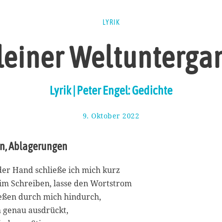
LYRIK
leiner Weltunterga
Lyrik | Peter Engel: Gedichte
9. Oktober 2022
1
4
.
n, Ablagerungen
O
k
t
 der Hand schließe ich mich kurz
o
im Schreiben, lasse den Wortstrom
b
e
ießen durch mich hindurch,
r
 genau ausdrückt,
2