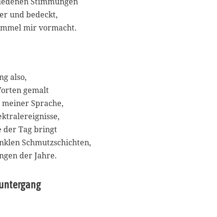
hiedenen Stimmungen
0
2
er und bedeckt,
2
Himmel mir vormacht.
ng also,
Worten gemalt
n meiner Sprache,
ktralereignisse,
e der Tag bringt
unklen Schmutzschichten,
ngen der Jahre.
tuntergang