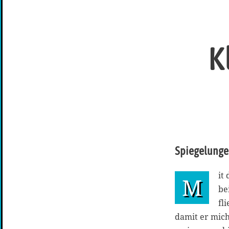
K
Spiegelunge
it
M
be
fl
damit er mich