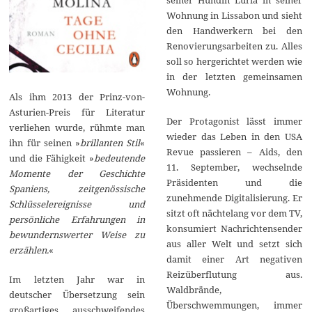
Wohnung in Lissabon und sieht
den Handwerkern bei den
Renovierungsarbeiten zu. Alles
soll so hergerichtet werden wie
in der letzten gemeinsamen
Wohnung.
Als ihm 2013 der Prinz-von-
Asturien-Preis für Literatur
Der Protagonist lässt immer
verliehen wurde, rühmte man
wieder das Leben in den USA
ihn für seinen »
brillanten Stil
«
Revue passieren – Aids, den
und die Fähigkeit »
bedeutende
11. September, wechselnde
Momente der Geschichte
Präsidenten und die
Spaniens, zeitgenössische
zunehmende Digitalisierung. Er
Schlüsselereignisse und
sitzt oft nächtelang vor dem TV,
persönliche Erfahrungen in
konsumiert Nachrichtensender
bewundernswerter Weise zu
aus aller Welt und setzt sich
erzählen.
«
damit einer Art negativen
Reizüberflutung aus.
Im letzten Jahr war in
Waldbrände,
deutscher Übersetzung sein
Überschwemmungen, immer
großartiges, ausschweifendes