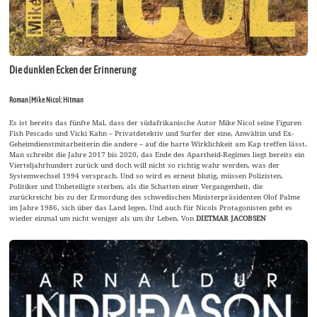
Die dunklen Ecken der Erinnerung
Roman | Mike Nicol: Hitman
Es ist bereits das fünfte Mal, dass der südafrikanische Autor Mike Nicol seine Figuren
Fish Pescado und Vicki Kahn – Privatdetektiv und Surfer der eine, Anwältin und Ex-
Geheimdienstmitarbeiterin die andere – auf die harte Wirklichkeit am Kap treffen lässt.
Man schreibt die Jahre 2017 bis 2020, das Ende des Apartheid-Regimes liegt bereits ein
Vierteljahrhundert zurück und doch will nicht so richtig wahr werden, was der
Systemwechsel 1994 versprach. Und so wird es erneut blutig, müssen Polizisten,
Politiker und Unbeteiligte sterben, als die Schatten einer Vergangenheit, die
zurückreicht bis zu der Ermordung des schwedischen Ministerpräsidenten Olof Palme
im Jahre 1986, sich über das Land legen. Und auch für Nicols Protagonisten geht es
wieder einmal um nicht weniger als um ihr Leben. Von
DIETMAR JACOBSEN