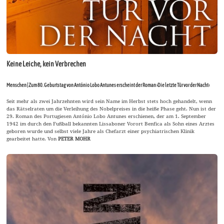
Keine Leiche, kein Verbrechen
Menschen | Zum 80. Geburtstag von António Lobo Antunes erscheint der Roman ›Die letzte Tür vor der Nacht‹
Seit mehr als zwei Jahrzehnten wird sein Name im Herbst stets hoch gehandelt, wenn
das Rätselraten um die Verleihung des Nobelpreises in die heiße Phase geht. Nun ist der
29. Roman des Portugiesen António Lobo Antunes erschienen, der am 1. September
1942 im durch den Fußball bekannten Lissaboner Vorort Benfica als Sohn eines Arztes
geboren wurde und selbst viele Jahre als Chefarzt einer psychiatrischen Klinik
gearbeitet hatte. Von
PETER MOHR