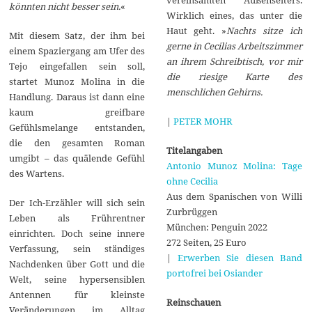
könnten nicht besser sein.
«
Wirklich eines, das unter die
Haut geht. »
Nachts sitze ich
Mit diesem Satz, der ihm bei
gerne in Cecilias Arbeitszimmer
einem Spaziergang am Ufer des
an ihrem Schreibtisch, vor mir
Tejo eingefallen sein soll,
die riesige Karte des
startet Munoz Molina in die
menschlichen Gehirns.
Handlung. Daraus ist dann eine
kaum greifbare
|
PETER MOHR
Gefühlsmelange entstanden,
die den gesamten Roman
Titelangaben
umgibt – das quälende Gefühl
Antonio Munoz Molina: Tage
des Wartens.
ohne Cecilia
Aus dem Spanischen von Willi
Der Ich-Erzähler will sich sein
Zurbrüggen
Leben als Frührentner
München: Penguin 2022
einrichten. Doch seine innere
272 Seiten, 25 Euro
Verfassung, sein ständiges
|
Erwerben Sie diesen Band
Nachdenken über Gott und die
portofrei bei Osiander
Welt, seine hypersensiblen
Antennen für kleinste
Reinschauen
Veränderungen im Alltag