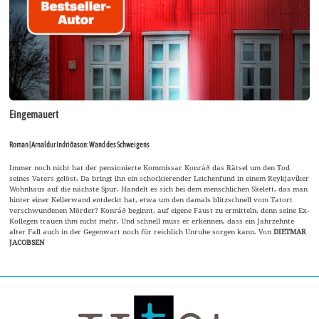
Eingemauert
Roman | Arnaldur Indriðason: Wand des Schweigens
Immer noch nicht hat der pensionierte Kommissar Konráð das Rätsel um den Tod
seines Vaters gelöst. Da bringt ihn ein schockierender Leichenfund in einem Reykjavíker
Wohnhaus auf die nächste Spur. Handelt es sich bei dem menschlichen Skelett, das man
hinter einer Kellerwand entdeckt hat, etwa um den damals blitzschnell vom Tatort
verschwundenen Mörder? Konráð beginnt, auf eigene Faust zu ermitteln, denn seine Ex-
Kollegen trauen ihm nicht mehr. Und schnell muss er erkennen, dass ein Jahrzehnte
alter Fall auch in der Gegenwart noch für reichlich Unruhe sorgen kann. Von
DIETMAR
JACOBSEN