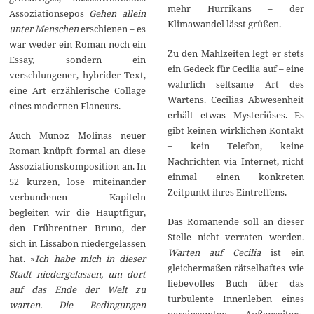
mehr Hurrikans – der
Assoziationsepos
Gehen allein
Klimawandel lässt grüßen.
unter Menschen
erschienen – es
war weder ein Roman noch ein
Zu den Mahlzeiten legt er stets
Essay, sondern ein
ein Gedeck für Cecilia auf – eine
verschlungener, hybrider Text,
wahrlich seltsame Art des
eine Art erzählerische Collage
Wartens. Cecilias Abwesenheit
eines modernen Flaneurs.
erhält etwas Mysteriöses. Es
gibt keinen wirklichen Kontakt
Auch Munoz Molinas neuer
– kein Telefon, keine
Roman knüpft formal an diese
Nachrichten via Internet, nicht
Assoziationskomposition an. In
einmal einen konkreten
52 kurzen, lose miteinander
Zeitpunkt ihres Eintreffens.
verbundenen Kapiteln
begleiten wir die Hauptfigur,
Das Romanende soll an dieser
den Frührentner Bruno, der
Stelle nicht verraten werden.
sich in Lissabon niedergelassen
Warten auf Cecilia
ist ein
hat. »
Ich habe mich in dieser
gleichermaßen rätselhaftes wie
Stadt niedergelassen, um dort
liebevolles Buch über das
auf das Ende der Welt zu
turbulente Innenleben eines
warten. Die Bedingungen
vereinsamten Außenseiters.