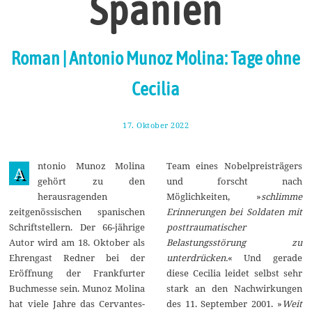
Spanien
Roman | Antonio Munoz Molina: Tage ohne
Cecilia
17. Oktober 2022
3
0
.
O
ntonio Munoz Molina
Team eines Nobelpreisträgers
k
A
t
gehört zu den
und forscht nach
o
herausragenden
Möglichkeiten, »
schlimme
b
e
zeitgenössischen spanischen
Erinnerungen bei Soldaten mit
r
Schriftstellern. Der 66-jährige
posttraumatischer
2
0
Autor wird am 18. Oktober als
Belastungsstörung zu
2
Ehrengast Redner bei der
unterdrücken.
« Und gerade
2
Eröffnung der Frankfurter
diese Cecilia leidet selbst sehr
Buchmesse sein. Munoz Molina
stark an den Nachwirkungen
hat viele Jahre das Cervantes-
des 11. September 2001. »
Weit