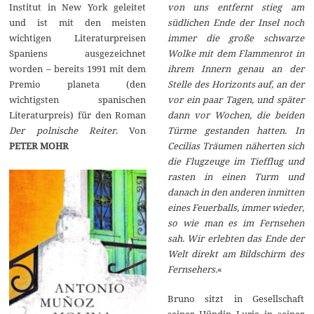
Institut in New York geleitet
von uns entfernt stieg am
und ist mit den meisten
südlichen Ende der Insel noch
wichtigen Literaturpreisen
immer die große schwarze
Spaniens ausgezeichnet
Wolke mit dem Flammenrot in
worden – bereits 1991 mit dem
ihrem Innern genau an der
Premio planeta (den
Stelle des Horizonts auf, an der
wichtigsten spanischen
vor ein paar Tagen, und später
Literaturpreis) für den Roman
dann vor Wochen, die beiden
Der polnische Reiter
. Von
Türme gestanden hatten. In
PETER MOHR
Cecilias Träumen näherten sich
die Flugzeuge im Tiefflug und
rasten in einen Turm und
danach in den anderen inmitten
eines Feuerballs, immer wieder,
so wie man es im Fernsehen
sah. Wir erlebten das Ende der
Welt direkt am Bildschirm des
Fernsehers.
«
Bruno sitzt in Gesellschaft
seiner Hündin Luria in seiner