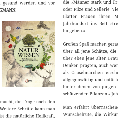
0
die »Männer stark und Fr
d gesund werden und vor
2
oder Pilze und Sellerie. V
EGMANN
.
2
Blätter Frauen ihren 
Jahrhundert ins Bett str
hingeben.«
Großen Spaß machen gerade 
über all jene Schätze, di
über eben jene alten Bräu
Denken prägten, auch wen
als Gruselmärchen ersche
allgegenwärtig und natürl
hinter denen von jungen 
schützenden Pflanzen.« Joh
emacht, die Frage nach den
Man erfährt Überraschen
 Weitere Schritte kann man
Wünschelrute, die Wirku
 die natürliche Heilkraft,