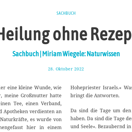
SACHBUCH
Heilung ohne Rezep
Sachbuch | Miriam Wiegele: Naturwissen
28. Oktober 2022
7
.
N
o
der eine kleine Wunde, wie
Hohepriester Israels.« W
v
r, meine Großmutter hatte
bringt die Antworten.
e
einen Tee, einen Verband,
m
Da sind die Tage um den 
b
nd Apotheken verdienten an
e
haben. Da sind die Tage des
 Naturkräfte, es wurde von
r
und Seele«. Bezaubernd in 
mengefasst hier in einem
2