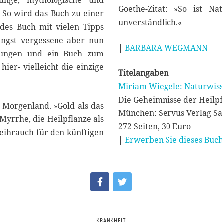
ünge, mythologische und
Goethe-Zitat: »So ist N
 So wird das Buch zu einer
unverständlich.«
ndes Buch mit vielen Tipps
ängst vergessene aber nun
|
BARBARA WEGMANN
dungen und ein Buch zum
ier- vielleicht die einzige
Titelangaben
Miriam Wiegele: Naturwis
Die Geheimnisse der Heilp
 Morgenland. »Gold als das
München: Servus Verlag Sa
yrrhe, die Heilpflanze als
272 Seiten, 30 Euro
eihrauch für den künftigen
|
Erwerben Sie dieses Buch
KRANKHEIT