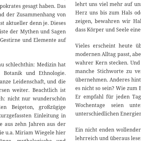
lehrt uns viel mehr auf un
ippokrates gesagt haben. Das
Herz uns bis zum Hals od
. Und der Zusammenhang von
zeigen, bewahren wir Hal
st aktueller denn je. Dieses
dass Körper und Seele eine
e Kiste der Mythen und Sagen
, Gestirne und Elemente auf
Vieles erscheint heute üb
modernen Alltag passt, abe
wahrer Kern stecken. Und s
au schlechthin: Medizin hat
manche Stichworte zu ver
, Botanik und Ethnologie.
übernehmen. Anderes hinte
anze Leidenschaft, und die
es nicht so sein? Wie zum 
sen weiter. Beachtlich ist
Er empfahl für jeden Tag
ch: nicht nur wunderschön
Wochentage seien unter
len Beigeton, großzügige
unterschiedlichen Energien
kurzgefassten Einleitung in
ge aus zehn Jahren aus der
Ein nicht enden wollender
ie u.a. Miriam Wiegele hier
lehrreich und überaus les