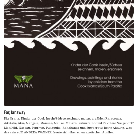
Far, far away
Kia Orana. Kinder der Cook Inseln/Südsee zeichnen, malen, erzählen Rarotonga,
Aitutaki, Atiu, Mangaia, Manuae, Mauke, Mitiaro, Palmerston und Takutea: Nie gehört?
Manihiki, Nassau, Penrhyn, Pukapuka, Rakahanga und Suwarrow: keine Ahnung, was
das sein soll! ANDREA WANNER freute sich über einen exotischen Ausflug.