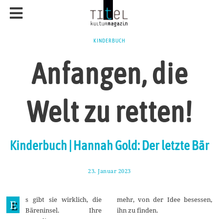
KINDERBUCH
Anfangen, die
Welt zu retten!
Kinderbuch | Hannah Gold: Der letzte Bär
23. Januar 2023
2
9
.
J
s gibt sie wirklich, die
mehr, von der Idee besessen,
a
E
n
Bäreninsel. Ihre
ihn zu finden.
u