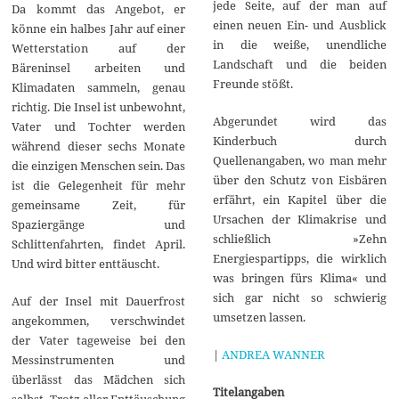
jede Seite, auf der man auf
Da kommt das Angebot, er
einen neuen Ein- und Ausblick
könne ein halbes Jahr auf einer
in die weiße, unendliche
Wetterstation auf der
Landschaft und die beiden
Bäreninsel arbeiten und
Freunde stößt.
Klimadaten sammeln, genau
richtig. Die Insel ist unbewohnt,
Abgerundet wird das
Vater und Tochter werden
Kinderbuch durch
während dieser sechs Monate
Quellenangaben, wo man mehr
die einzigen Menschen sein. Das
über den Schutz von Eisbären
ist die Gelegenheit für mehr
erfährt, ein Kapitel über die
gemeinsame Zeit, für
Ursachen der Klimakrise und
Spaziergänge und
schließlich »Zehn
Schlittenfahrten, findet April.
Energiespartipps, die wirklich
Und wird bitter enttäuscht.
was bringen fürs Klima« und
sich gar nicht so schwierig
Auf der Insel mit Dauerfrost
umsetzen lassen.
angekommen, verschwindet
der Vater tageweise bei den
|
ANDREA WANNER
Messinstrumenten und
überlässt das Mädchen sich
Titelangaben
selbst. Trotz aller Enttäuschung