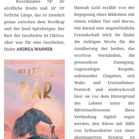
Koordinaten 74° 26′
a
r
Hannah Gold erzählt von der
nördliche Breite und 18° 59′
2
Begegnung eines Mädchens mit
östliche Länge, das ist ziemlich
0
einem wilden Tier und davon,
2
genau zwischen dem Nordkap
3
wie darauf eine ungewöhnliche
und der Insel Spitzbergen. Der
Freundschaft wird. Sie findet
Rest der Geschichte ist Fiktion.
die richtigen Worte für die
Aber was für eine Geschichte,
Annäherung der beiden, das
findet
ANDREA WANNER
.
wortlose Verständnis, die
grenzenlose Zuneigung.
Gegenseitiger Respekt,
aufeinander Eingehen, sich
Wahr- und Ernstnehmen:
Poetisch und eindrucksvoll
lässt sie vor dem Hintergrund
des Lebens unter der
Mitternachtssonne diese
Verbindung täglich enger
werden, den Bären mit Hilfe
von Erdnussbutter von einer
abgemagerten Kreatur zu