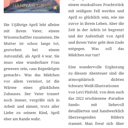
einem muskulösen Prachtstück
mit seidigem Fell werden und
April so glücklich sein, wie nie
zuvor in ihrem Leben. Aber die
Die 11jährige April lebt alleine
Zeit in der Arktis ist begrenzt
mit ihrem Vater, einem
und der Aufenthalt von April
Wissenschaftler zusammen. Die
und ihrem Vater geht dem Ende
Mutter ist schon lange tot,
entgegen. Was soll das
gestorben bei einem
Mädchen nur tun?
Autounfall, als April 4 war. Sie
muss eine wunderbare Frau
Eine wundervolle Ergänzung
gewesen sein, »aus Regenbögen
zu diesem Abenteuer sind die
gemacht«. Was das Mädchen
atmosphärisch dichten
vor allem vermisst, ist die
Schwarz-Weiß-Illustrationen
Wärme eines glücklichen
von Levi Pinfold, von dem auch
Zuhauses. Der Vater trauert
das 2022 erschienene ›Paradise
noch immer, vergräbt sich in
Sands‹ mit liebevoll
Arbeit und nimmt, trotz aller
detaillierten und handwerklich
Liebe zu seinem Kind, April
überzeugenden Bildern
eher am Rande wahr.
stammt. Man freut sich über