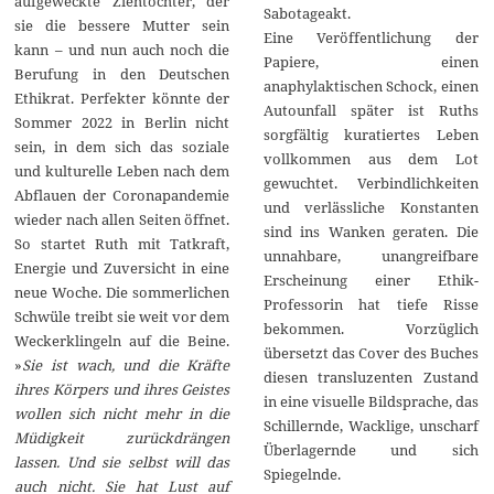
aufgeweckte Ziehtochter, der
Sabotageakt.
sie die bessere Mutter sein
Eine Veröffentlichung der
kann – und nun auch noch die
Papiere, einen
Berufung in den Deutschen
anaphylaktischen Schock, einen
Ethikrat. Perfekter könnte der
Autounfall später ist Ruths
Sommer 2022 in Berlin nicht
sorgfältig kuratiertes Leben
sein, in dem sich das soziale
vollkommen aus dem Lot
und kulturelle Leben nach dem
gewuchtet. Verbindlichkeiten
Abflauen der Coronapandemie
und verlässliche Konstanten
wieder nach allen Seiten öffnet.
sind ins Wanken geraten. Die
So startet Ruth mit Tatkraft,
unnahbare, unangreifbare
Energie und Zuversicht in eine
Erscheinung einer Ethik-
neue Woche. Die sommerlichen
Professorin hat tiefe Risse
Schwüle treibt sie weit vor dem
bekommen. Vorzüglich
Weckerklingeln auf die Beine.
übersetzt das Cover des Buches
»
Sie ist wach, und die Kräfte
diesen transluzenten Zustand
ihres Körpers und ihres Geistes
in eine visuelle Bildsprache, das
wollen sich nicht mehr in die
Schillernde, Wacklige, unscharf
Müdigkeit zurückdrängen
Überlagernde und sich
lassen. Und sie selbst will das
Spiegelnde.
auch nicht. Sie hat Lust auf