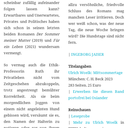
scheinbar zufällig aufeinander
allzu versöhnliche, friedvolle
folgen lassen kann?
Schluss des Romans mag
Erwartbares und Unerwartetes,
manchen Leser irritieren. Doch
Privates und Politisches haben
wer weiß schon, was der neue
sich schon in seinen letzten
Tag, die neue Woche bringen
beiden Romanen
Der Sommer
wird? Die Hundstage sind nicht
meiner Mutter
(2019) und
Für
fern.
ein Leben
(2021) wundersam
vermengt.
|
INGEBORG JAISER
So vermag auch die Ethik-
Titelangaben
Professorin Ruth ihr
Ulrich Woelk: Mittsommertage
Privatleben nicht vom
München: C. H. Beck 2023
Zeitgeschehen abzukoppeln,
283 Seiten. 25 Euro
trotz angestrengt bemühter
|
Erwerben Sie diesen Band
Korrektheit. Als sie beim
portofrei bei Osiander
morgendlichen Joggen von
einem nicht angeleinten Hund
Reinschauen
gebissen wird, versäumt sie es,
|
Leseprobe
den Namen der Halterin zu
|
Mehr zu Ulrich Woelk
in
notieren oder gar von ihrem