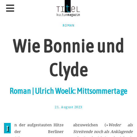
ROMAN
Wie Bonnie und
Clyde
Roman | Ulrich Woelk: Mittsommertage
21. August 2023
2
.
S
e
n der aufgestauten Hitze
abzuweichen (»
Weder als
p
I
t
der Berliner
Streitende noch als Anklagende
e