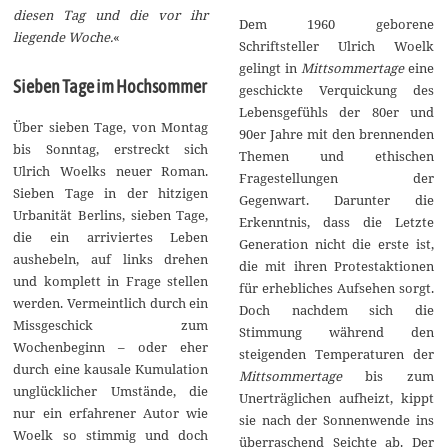
diesen Tag und die vor ihr
Dem 1960 geborene
liegende Woche.
«
Schriftsteller Ulrich Woelk
gelingt in
Mittsommertage
eine
Sieben Tage im Hochsommer
geschickte Verquickung des
Lebensgefühls der 80er und
Über sieben Tage, von Montag
90er Jahre mit den brennenden
bis Sonntag, erstreckt sich
Themen und ethischen
Ulrich Woelks neuer Roman.
Fragestellungen der
Sieben Tage in der hitzigen
Gegenwart. Darunter die
Urbanität Berlins, sieben Tage,
Erkenntnis, dass die Letzte
die ein arriviertes Leben
Generation nicht die erste ist,
aushebeln, auf links drehen
die mit ihren Protestaktionen
und komplett in Frage stellen
für erhebliches Aufsehen sorgt.
werden. Vermeintlich durch ein
Doch nachdem sich die
Missgeschick zum
Stimmung während den
Wochenbeginn – oder eher
steigenden Temperaturen der
durch eine kausale Kumulation
Mittsommertage
bis zum
unglücklicher Umstände, die
Unerträglichen aufheizt, kippt
nur ein erfahrener Autor wie
sie nach der Sonnenwende ins
Woelk so stimmig und doch
überraschend Seichte ab. Der