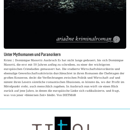
Unter Mythomanen und Paranoikern
Krimi | Dominique Manotti: Ausbruch Es hat nicht lange gedauert, bis sich Dominique
Manotti, die erst mit 50 Jahren anfing zu schreiben, zu einer der wichtigsten
europäischen Crimeladies gemausert hat. Die studierte Wirtschaftshistorikerin und
ehemalige Gewerkschaftsaktivistin durchleuchtet in ihren Romanen die Chefetagen der
großen Konzerne, deckt die Verflechtungen zwischen Politik und Wirtschaft auf und
nimmt ihren Lesern sämtliche romantischen Illusionen, es könnte da, wo der Profit im
Mittelpunkt steht, auch menschlich zugehen. In Ausbruch nun wirft sie einen Blick
zurück auf jene Jahre, in denen die europäische Linke sich radikalisierte, und fragt,
was von jener »bleiernen Zeit« bleibt. Von DIETMAR