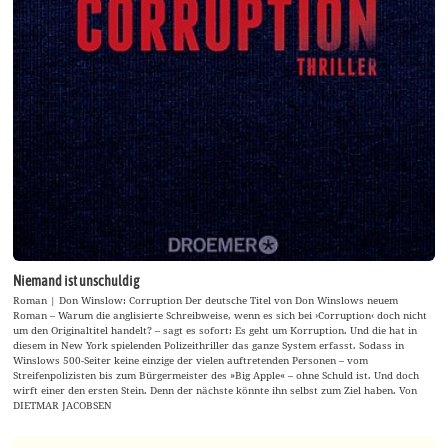
Niemand ist unschuldig
Roman | Don Winslow: Corruption Der deutsche Titel von Don Winslows neuem
Roman – Warum die anglisierte Schreibweise, wenn es sich bei ›Corruption‹ doch nicht
um den Originaltitel handelt? – sagt es sofort: Es geht um Korruption. Und die hat in
diesem in New York spielenden Polizeithriller das ganze System erfasst. Sodass in
Winslows 500-Seiter keine einzige der vielen auftretenden Personen – vom
Streifenpolizisten bis zum Bürgermeister des »Big Apple« – ohne Schuld ist. Und doch
wirft einer den ersten Stein. Denn der nächste könnte ihn selbst zum Ziel haben. Von
DIETMAR JACOBSEN