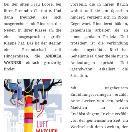
b
bei der alten Frau Loose, bei
vorstellt, die in ihrem Bauch
e
r
ihrer Freundin Charlotte. Und
wohnt und sie am Sprechen
2
dann freundet sie sich
hindert, verzieht sich in Riccis
0
2
ausgerechnet mit Riccarda, der
Gegenwart. Ricci lernt häkeln,
3
Neuen in ihrer Klasse an, die
gemeinsam arbeiten sie an
eine ausgesprochen große
einem genialen Projekt. Und
Klappe hat. Das ist der Beginn
trotzdem ist die Verbindung
einer Freundschaft mit
keine ungetrübte: Ricci hat
Hindernissen, die
ANDREA
Geheimnisse, über die sie nur in
WANNER
einfach großartig
Andeutungen spricht. Und
findet.
irgendwann eskaliert die
Situation.
Mit ungeheurem
Einfühlungsvermögen erzählt
Anne Becker von den beiden
Mädchen in zwei
Erzählsträngen: Er eine erzählt
von der gemeinsamen Zeit, im
Wechsel mit dem zweiten, der