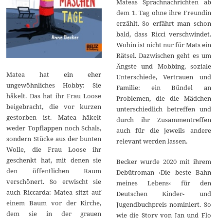
Mateas Sprachnachrichten ab
dem 1. Tag ohne ihre Freundin
erzählt. So erfährt man schon
bald, dass Ricci verschwindet.
Wohin ist nicht nur für Mats ein
Rätsel. Dazwischen geht es um
Ängste und Mobbing, soziale
Matea hat ein eher
Unterschiede, Vertrauen und
ungewöhnliches Hobby: Sie
Familie: ein Bündel an
häkelt. Das hat ihr Frau Loose
Problemen, die die Mädchen
beigebracht, die vor kurzen
unterschiedlich betreffen und
gestorben ist. Matea häkelt
durch ihr Zusammentreffen
weder Topflappen noch Schals,
auch für die jeweils andere
sondern Stücke aus der bunten
relevant werden lassen.
Wolle, die Frau Loose ihr
geschenkt hat, mit denen sie
Becker wurde 2020 mit ihrem
den öffentlichen Raum
Debütroman ›Die beste Bahn
verschönert. So erwischt sie
meines Lebens‹ für den
auch Riccarda: Matea sitzt auf
Deutschen Kinder- und
einem Baum vor der Kirche,
Jugendbuchpreis nominiert. So
dem sie in der grauen
wie die Story von Jan und Flo