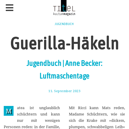
JUGENDBUCH
Guerilla-Häkeln
Jugendbuch | Anne Becker:
Luftmaschentage
11. September 2023
2
9
.
S
atea ist unglaublich
Mit Ricci kann Mats reden,
e
M
p
schüchtern und kann
Madame Schüchtern, wie sie
t
nur mit wenigen
sich die Krake mit »dickem,
e
m
Personen reden: in der Familie,
plumpen, schwabbeligen Leib«