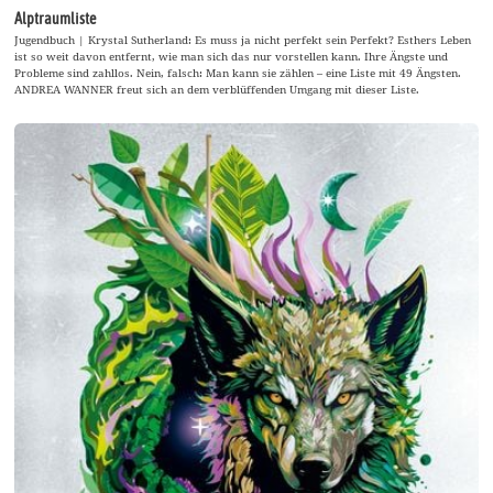
Alptraumliste
Jugendbuch | Krystal Sutherland: Es muss ja nicht perfekt sein Perfekt? Esthers Leben
ist so weit davon entfernt, wie man sich das nur vorstellen kann. Ihre Ängste und
Probleme sind zahllos. Nein, falsch: Man kann sie zählen – eine Liste mit 49 Ängsten.
ANDREA WANNER freut sich an dem verblüffenden Umgang mit dieser Liste.