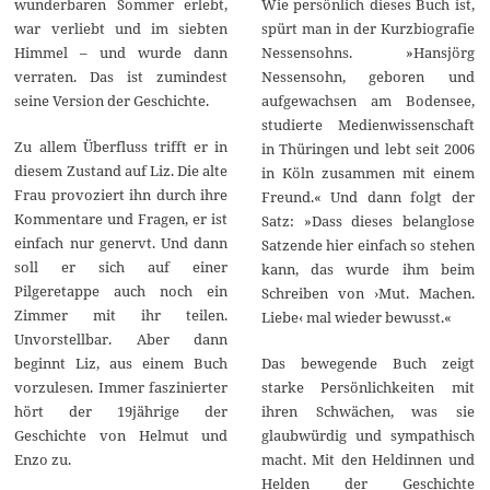
Wie persönlich dieses Buch ist,
wunderbaren Sommer erlebt,
spürt man in der Kurzbiografie
war verliebt und im siebten
Nessensohns. »Hansjörg
Himmel – und wurde dann
Nessensohn, geboren und
verraten. Das ist zumindest
aufgewachsen am Bodensee,
seine Version der Geschichte.
studierte Medienwissenschaft
Zu allem Überfluss trifft er in
in Thüringen und lebt seit 2006
diesem Zustand auf Liz. Die alte
in Köln zusammen mit einem
Frau provoziert ihn durch ihre
Freund.« Und dann folgt der
Kommentare und Fragen, er ist
Satz: »Dass dieses belanglose
einfach nur genervt. Und dann
Satzende hier einfach so stehen
soll er sich auf einer
kann, das wurde ihm beim
Pilgeretappe auch noch ein
Schreiben von ›Mut. Machen.
Zimmer mit ihr teilen.
Liebe‹ mal wieder bewusst.«
Unvorstellbar. Aber dann
Das bewegende Buch zeigt
beginnt Liz, aus einem Buch
starke Persönlichkeiten mit
vorzulesen. Immer faszinierter
ihren Schwächen, was sie
hört der 19jährige der
glaubwürdig und sympathisch
Geschichte von Helmut und
macht. Mit den Heldinnen und
Enzo zu.
Helden der Geschichte