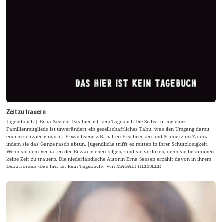
Zeit zu trauern
Jugendbuch | Erna Sassen: Das hier ist kein Tagebuch Die Selbsttötung eines
Familienmitglieds ist unverändert ein gesellschaftliches Tabu, was den Umgang damit
enorm schwierig macht. Erwachsene z.B. halten Erschrecken und Schmerz im Zaum,
indem sie das Ganze rasch abtun. Jugendliche trifft es mitten in ihrer Schutzlosigkeit.
Wenn sie dem Verhalten der Erwachsenen folgen, sind sie verloren, denn sie bekommen
keine Zeit zu trauern. Die niederländische Autorin Erna Sassen erzählt davon in ihrem
Debütroman ›Das hier ist kein Tagebuch‹. Von MAGALI HEISSLER