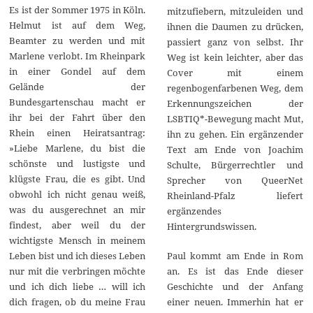
Es ist der Sommer 1975 in Köln.
mitzufiebern, mitzuleiden und
Helmut ist auf dem Weg,
ihnen die Daumen zu drücken,
Beamter zu werden und mit
passiert ganz von selbst. Ihr
Marlene verlobt. Im Rheinpark
Weg ist kein leichter, aber das
in einer Gondel auf dem
Cover mit einem
Gelände der
regenbogenfarbenen Weg, dem
Bundesgartenschau macht er
Erkennungszeichen der
ihr bei der Fahrt über den
LSBTIQ*-Bewegung macht Mut,
Rhein einen Heiratsantrag:
ihn zu gehen. Ein ergänzender
»Liebe Marlene, du bist die
Text am Ende von Joachim
schönste und lustigste und
Schulte, Bürgerrechtler und
klügste Frau, die es gibt. Und
Sprecher von QueerNet
obwohl ich nicht genau weiß,
Rheinland-Pfalz liefert
was du ausgerechnet an mir
ergänzendes
findest, aber weil du der
Hintergrundswissen.
wichtigste Mensch in meinem
Paul kommt am Ende in Rom
Leben bist und ich dieses Leben
an. Es ist das Ende dieser
nur mit die verbringen möchte
Geschichte und der Anfang
und ich dich liebe … will ich
einer neuen. Immerhin hat er
dich fragen, ob du meine Frau