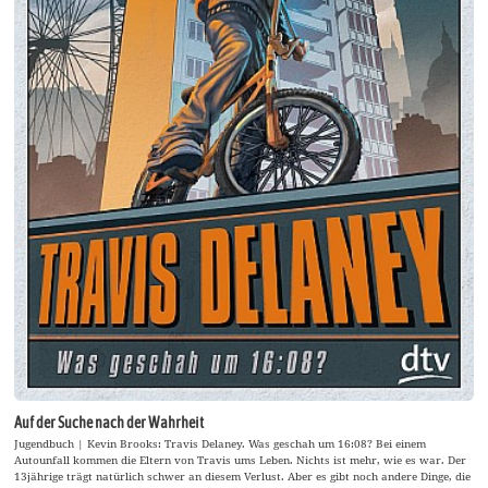
Auf der Suche nach der Wahrheit
Jugendbuch | Kevin Brooks: Travis Delaney. Was geschah um 16:08? Bei einem
Autounfall kommen die Eltern von Travis ums Leben. Nichts ist mehr, wie es war. Der
13jährige trägt natürlich schwer an diesem Verlust. Aber es gibt noch andere Dinge, die