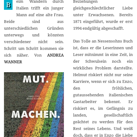
eim Wandern durch
Beziehungen
e
B
p
Italien trifft ein junger
gleichgeschlechtlicher Liebe
t
Mann auf eine alte Frau.
unter Erwachsenen. Bereits
e
m
Beide sind aus
1871 eingeführt, wurde er erst
b
unterschiedlichen Gründen
1994 endgültig abgeschafft.
e
r
unterwegs und könnten
2
Das Tolle an Nessensohns Buch
verschiedener nicht sein.
0
ist, dass er die Leserinnen und
2
Schritt um Schritt kommen sie
1
Leser mitnimmt in eine Zeit, in
sich näher. Von
ANDREA
der Schwulsein noch ein
WANNER
wirkliches Problem darstellte.
Helmut riskiert nicht nur seine
Karriere, wenn er sich zu Enzo,
den fröhlichen,
gutaussehenden italienischen
Gastarbeiter bekennt. Er
riskiert es, im Gefängnis zu
landen, gesellschaftlich
geächtet zu werden für den
Rest seines Lebens. Und weiß
doch, dass er in Enzo die Liebe