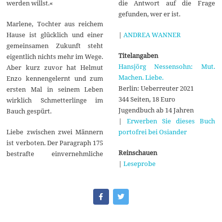
die Antwort auf die Frage
werden willst.«
gefunden, wer er ist.
Marlene, Tochter aus reichem
|
ANDREA WANNER
Hause ist glücklich und einer
gemeinsamen Zukunft steht
Titelangaben
eigentlich nichts mehr im Wege.
Hansjörg Nessensohn: Mut.
Aber kurz zuvor hat Helmut
Machen. Liebe.
Enzo kennengelernt und zum
Berlin: Ueberreuter 2021
ersten Mal in seinem Leben
344 Seiten, 18 Euro
wirklich Schmetterlinge im
Jugendbuch ab 14 Jahren
Bauch gespürt.
|
Erwerben Sie dieses Buch
portofrei bei Osiander
Liebe zwischen zwei Männern
ist verboten. Der Paragraph 175
Reinschauen
bestrafte einvernehmliche
|
Leseprobe