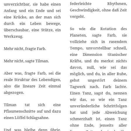
0
federleichte Rhythmen,
unverzichtbar, sie habe einen
2
Geschwindigkeit, ohne daß Zeit
3
Anfang und ein Ende und sei
vergeht.
eine Krücke, an der man sich
durch ein Leben bewege,
So wie die Rotation des
überschaubar, eine Stütze, ein
Planeten, sagte Farb, sie
Werkzeug.
vollziehe sich in rasendem
Tempo, unvorstellbar schnell,
Mehr nicht, fragte Farb.
eine Dimension titanischer
Mehr nicht, sagte Tilman.
Kräfte, und du merkst nichts
davon, null, wie sei das
Aber was, fragte Farb, sei die
möglich, und du, in aller Ruhe,
reale Struktur des Lebendigen,
gehst ungestört deinem
also die lineare Zeit einmal
Tagwerk nach. Farb lachte.
abgezogen.
Einen Tanz, sagst du, nennen
wir das, so wie ein Tanz
Tilman tat sich eine
unveränderliche Schrittfolgen
Pflaumenschnitte auf und dazu
hat und jede Abweichung
einen Löffel Schlagsahne.
schmerzhaft ist, einen Tanz
ohne Ende, jenseits aller
Und was bleibe denn übrig,