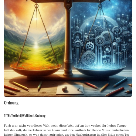
Ordnung
TITEL-Textfeld | Wolf Senff: Ordnung
Farb war nicht von dieser Welt, nein, diese Welt lief an ihm vorbei, ihr hohes Tempo
ließ ihn kalt, ihr verführerischer Glanz und ihre lauthals brüllende Musik hinterließen
keinen Eindruck, er war damit zufrieden, an den Nachmittagen in aller Stille einen Tee