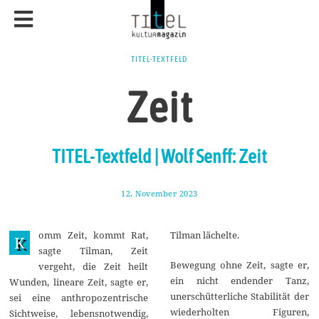
TITEL-TEXTFELD
Zeit
TITEL-Textfeld | Wolf Senff: Zeit
12. November 2023
1
8
.
N
omm Zeit, kommt Rat,
Tilman lächelte.
o
K
v
sagte Tilman, Zeit
e
Bewegung ohne Zeit, sagte er,
vergeht, die Zeit heilt
m
b
ein nicht endender Tanz,
Wunden, lineare Zeit, sagte er,
e
unerschütterliche Stabilität der
sei eine anthropozentrische
r
wiederholten Figuren,
2
Sichtweise, lebensnotwendig,