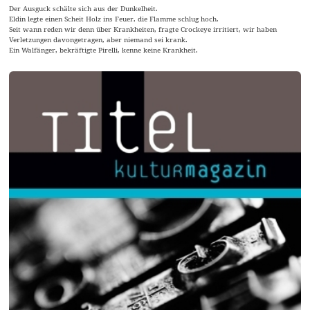
Der Ausguck schälte sich aus der Dunkelheit.
Eldin legte einen Scheit Holz ins Feuer, die Flamme schlug hoch.
Seit wann reden wir denn über Krankheiten, fragte Crockeye irritiert, wir haben
Verletzungen davongetragen, aber niemand sei krank.
Ein Walfänger, bekräftigte Pirelli, kenne keine Krankheit.