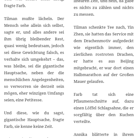
linearen Zeit, und nein, da gäbe
fragte Farb.
es nichts zu zählen und nichts
zu messen.
Tilman mußte lächeln. Der
Mensch sehe allein sich selbst,
Tilman schenkte Tee nach, Yin
sagte er, und alles andere sei
Zhen, sie hatten das Service mit
ihm übrig bleibender Rest,
dem Drachenmotiv aufgedeckt
quasi wenig bedeutsam, jedoch
wie eigentlich immer, den
sei diese Gewichtung falsch, es
zierlichen rostroten Drachen,
verhalte sich umgekehrt – das,
er hatte es aus Beijing
was bleibe, sei die gigantische
mitgebracht, er war dort einen
Hauptsache, neben der die
Halbmarathon auf der Großen
menschlichen Angelegenheiten,
Mauer gelaufen.
so verworren sie derzeit sein
mögen, eher winzigen Umfangs
Farb tat sich eine
seien, eine Petitesse.
Pflaumenschnitte auf, dazu
einen Löffel Schlagsahne, die er
Und diese, wie du sagst,
sorgfältig über den Kuchen
gigantische Hauptsache, fragte
verteilte.
Farb, sie kenne keine Zeit.
Annika blätterte in ihrem