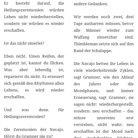
Er besteht darauf, die
andere Gedanken.
Heilungszeremonien würden
Leben nicht wiederherstellen,
Wir werden noch zwei, drei
sondern sie würden es wieder
Tage ausharren müssen, bevor
erschaffen.
alle Männer wieder zum
Walfang einsetzbar sind.
Ist das nicht einerlei?
Thimbleman setzte sich auf den
Rand der Schaluppe.
Eben nicht. Einen Reifen, der
geplatzt ist, kannst du flicken.
Die Navajo betten ihr Leben in
Was aber lebendig ist,
viele wiederkehrende Zyklen,
reparierst du nicht. Es erneuert
sagt Gramner, wie den Ablauf
sich gemäß den Rhythmen allen
des Jahres oder die
Lebens, es wird wieder
Mondphasen, und immer
erschaffen.
Erneuerung, sagt Gramner, sie
sagen nicht: wiederhergestellt,
Und was denn für
sondern: neu erschaffen – das
Heilungszeremonien?
müsse unsereins erst
verstehen, nicht wahr; neu
Die Zeremonien der Navajo.
erschaffen ist der Mond nach
Hörst du Gramner nie zu?
drei stockdunklen Nächten,