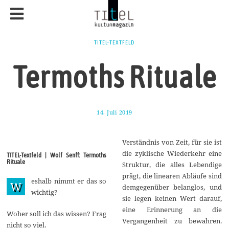
TITEL-TEXTFELD
Termoths Rituale
14. Juli 2019
1
6
.
J
Verständnis von Zeit, für sie ist
u
l
die zyklische Wiederkehr eine
TITEL-Textfeld | Wolf Senff: Termoths
i
Rituale
Struktur, die alles Lebendige
2
0
prägt, die linearen Abläufe sind
eshalb nimmt er das so
1
W
demgegenüber belanglos, und
9
wichtig?
sie legen keinen Wert darauf,
eine Erinnerung an die
Woher soll ich das wissen? Frag
Vergangenheit zu bewahren.
nicht so viel.