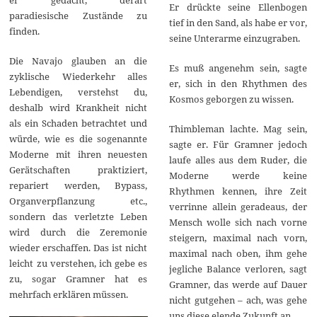
Er drückte seine Ellenbogen
paradiesische Zustände zu
tief in den Sand, als habe er vor,
finden.
seine Unterarme einzugraben.
Die Navajo glauben an die
Es muß angenehm sein, sagte
zyklische Wiederkehr alles
er, sich in den Rhythmen des
Lebendigen, verstehst du,
Kosmos geborgen zu wissen.
deshalb wird Krankheit nicht
als ein Schaden betrachtet und
Thimbleman lachte. Mag sein,
würde, wie es die sogenannte
sagte er. Für Gramner jedoch
Moderne mit ihren neuesten
laufe alles aus dem Ruder, die
Gerätschaften praktiziert,
Moderne werde keine
repariert werden, Bypass,
Rhythmen kennen, ihre Zeit
Organverpflanzung etc.,
verrinne allein geradeaus, der
sondern das verletzte Leben
Mensch wolle sich nach vorne
wird durch die Zeremonie
steigern, maximal nach vorn,
wieder erschaffen. Das ist nicht
maximal nach oben, ihm gehe
leicht zu verstehen, ich gebe es
jegliche Balance verloren, sagt
zu, sogar Gramner hat es
Gramner, das werde auf Dauer
mehrfach erklären müssen.
nicht gutgehen – ach, was gehe
uns diese elende Zukunft an.