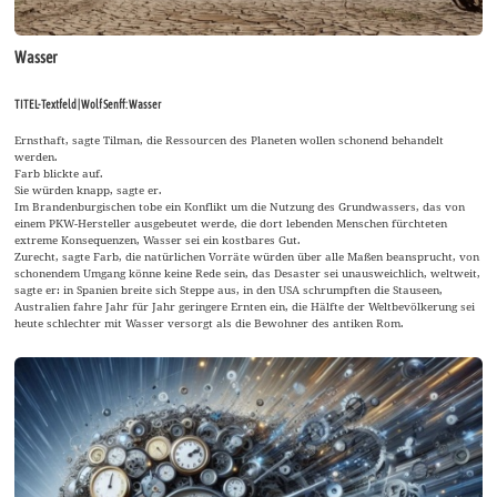
Wasser
TITEL-Textfeld | Wolf Senff: Wasser
Ernsthaft, sagte Tilman, die Ressourcen des Planeten wollen schonend behandelt
werden.
Farb blickte auf.
Sie würden knapp, sagte er.
Im Brandenburgischen tobe ein Konflikt um die Nutzung des Grundwassers, das von
einem PKW-Hersteller ausgebeutet werde, die dort lebenden Menschen fürchteten
extreme Konsequenzen, Wasser sei ein kostbares Gut.
Zurecht, sagte Farb, die natürlichen Vorräte würden über alle Maßen beansprucht, von
schonendem Umgang könne keine Rede sein, das Desaster sei unausweichlich, weltweit,
sagte er: in Spanien breite sich Steppe aus, in den USA schrumpften die Stauseen,
Australien fahre Jahr für Jahr geringere Ernten ein, die Hälfte der Weltbevölkerung sei
heute schlechter mit Wasser versorgt als die Bewohner des antiken Rom.