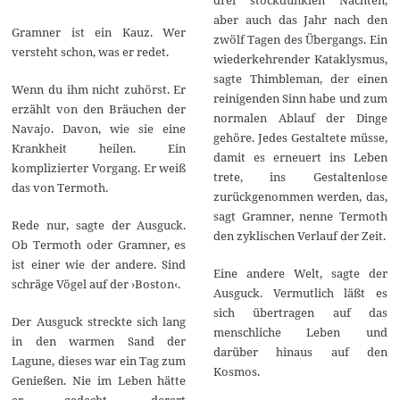
aber auch das Jahr nach den
Gramner ist ein Kauz. Wer
zwölf Tagen des Übergangs. Ein
versteht schon, was er redet.
wiederkehrender Kataklysmus,
sagte Thimbleman, der einen
Wenn du ihm nicht zuhörst. Er
reinigenden Sinn habe und zum
erzählt von den Bräuchen der
normalen Ablauf der Dinge
Navajo. Davon, wie sie eine
gehöre. Jedes Gestaltete müsse,
Krankheit heilen. Ein
damit es erneuert ins Leben
komplizierter Vorgang. Er weiß
trete, ins Gestaltenlose
das von Termoth.
zurückgenommen werden, das,
sagt Gramner, nenne Termoth
Rede nur, sagte der Ausguck.
den zyklischen Verlauf der Zeit.
Ob Termoth oder Gramner, es
ist einer wie der andere. Sind
Eine andere Welt, sagte der
schräge Vögel auf der ›Boston‹.
Ausguck. Vermutlich läßt es
sich übertragen auf das
Der Ausguck streckte sich lang
menschliche Leben und
in den warmen Sand der
darüber hinaus auf den
Lagune, dieses war ein Tag zum
Kosmos.
Genießen. Nie im Leben hätte
er gedacht, derart