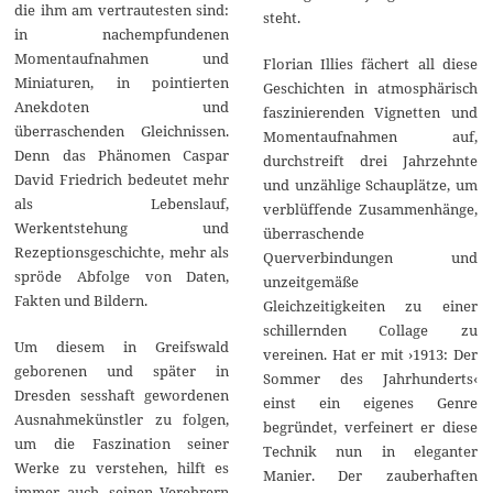
die ihm am vertrautesten sind:
steht.
in nachempfundenen
Momentaufnahmen und
Florian Illies fächert all diese
Miniaturen, in pointierten
Geschichten in atmosphärisch
Anekdoten und
faszinierenden Vignetten und
überraschenden Gleichnissen.
Momentaufnahmen auf,
Denn das Phänomen Caspar
durchstreift drei Jahrzehnte
David Friedrich bedeutet mehr
und unzählige Schauplätze, um
als Lebenslauf,
verblüffende Zusammenhänge,
Werkentstehung und
überraschende
Rezeptionsgeschichte, mehr als
Querverbindungen und
spröde Abfolge von Daten,
unzeitgemäße
Fakten und Bildern.
Gleichzeitigkeiten zu einer
schillernden Collage zu
Um diesem in Greifswald
vereinen. Hat er mit ›1913: Der
geborenen und später in
Sommer des Jahrhunderts‹
Dresden sesshaft gewordenen
einst ein eigenes Genre
Ausnahmekünstler zu folgen,
begründet, verfeinert er diese
um die Faszination seiner
Technik nun in eleganter
Werke zu verstehen, hilft es
Manier. Der zauberhaften
immer auch, seinen Verehrern