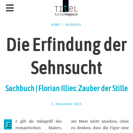
KUNST
/
SACHBUCH
Die Erfindung der
Sehnsucht
Sachbuch | Florian Illies: Zauber der Stille
1. Dezember 2023
1
1
.
D
r gilt als Inbegriff des
am Meer nicht ansehen, ohne
e
E
z
romantischen Malers,
zu denken, dass die Figur eine
e