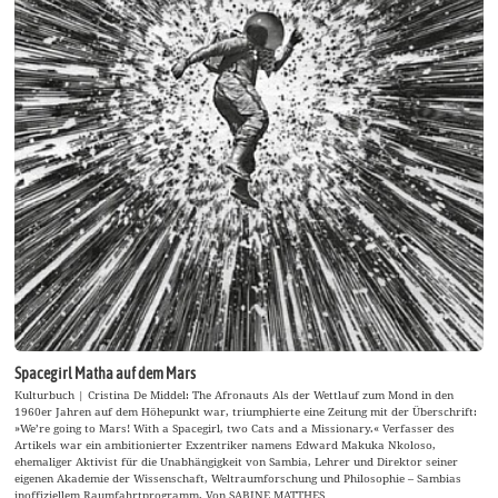
Spacegirl Matha auf dem Mars
Kulturbuch | Cristina De Middel: The Afronauts Als der Wettlauf zum Mond in den
1960er Jahren auf dem Höhepunkt war, triumphierte eine Zeitung mit der Überschrift:
»We’re going to Mars! With a Spacegirl, two Cats and a Missionary.« Verfasser des
Artikels war ein ambitionierter Exzentriker namens Edward Makuka Nkoloso,
ehemaliger Aktivist für die Unabhängigkeit von Sambia, Lehrer und Direktor seiner
eigenen Akademie der Wissenschaft, Weltraumforschung und Philosophie – Sambias
inoffiziellem Raumfahrtprogramm. Von SABINE MATTHES