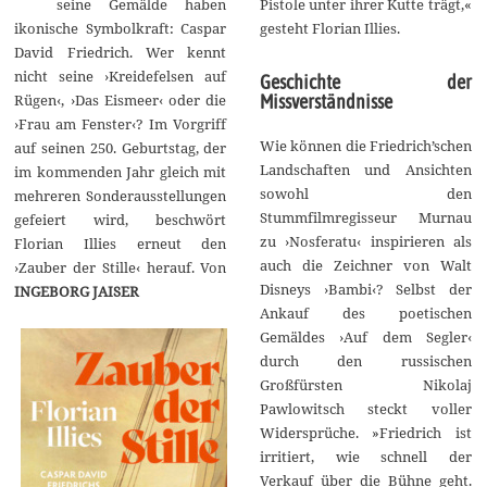
seine Gemälde haben
Pistole unter ihrer Kutte trägt,«
m
b
ikonische Symbolkraft: Caspar
gesteht Florian Illies.
e
David Friedrich. Wer kennt
r
2
nicht seine ›Kreidefelsen auf
Geschichte der
0
Rügen‹, ›Das Eismeer‹ oder die
Missverständnisse
2
3
›Frau am Fenster‹? Im Vorgriff
Wie können die Friedrich’schen
auf seinen 250. Geburtstag, der
Landschaften und Ansichten
im kommenden Jahr gleich mit
sowohl den
mehreren Sonderausstellungen
Stummfilmregisseur Murnau
gefeiert wird, beschwört
zu ›Nosferatu‹ inspirieren als
Florian Illies erneut den
auch die Zeichner von Walt
›Zauber der Stille‹ herauf. Von
Disneys ›Bambi‹? Selbst der
INGEBORG JAISER
Ankauf des poetischen
Gemäldes ›Auf dem Segler‹
durch den russischen
Großfürsten Nikolaj
Pawlowitsch steckt voller
Widersprüche. »Friedrich ist
irritiert, wie schnell der
Verkauf über die Bühne geht.