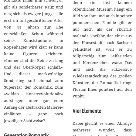
Kontakte fallen ihm schwer, er
denn »in fast keinem
gilt als sonderbarer Kauz und
öffentlichen Museum hängt ein
mag sich als ewiger Junggeselle
Bild von ihm und auch in seiner
erst im fortgeschrittenen Alter
pommerschen Familie gilt er
von 44 Jahren zur Ehe
nur noch als der skurrile
entschließen. Schon während
malende Vorfahr, der einst aus
seines Kunststudiums in
der Hansestadt nach Sachsen
Kopenhagen wird klar: er kann
geflüchtet ist, weil er zu
keine Figuren zeichnen.
tollpatschig zum Seifesieden
»Immer sind die Beine zu lang
und Kerzenziehen war.« Das
und der Oberkörper schlaff.«
und auch die sukzessive
Und dieser merkwürdige
Wiederentdeckung des großen
Sonderling soll einmal zum
Künstlers der Romantik bringt
Superstar der Romantik, zum
Florian Illies pointiert auf den
»wilden Kunstrevolutionär«
Punkt.
aufsteigen oder gar »den
Anfang der abstrakten Malerei«
Vier Elemente
einläuten – ganz nach
jeweiliger Sichtweise?
Dabei gleicht es einer Abfolge
mehrerer Wunder, dass
Generation Romantik