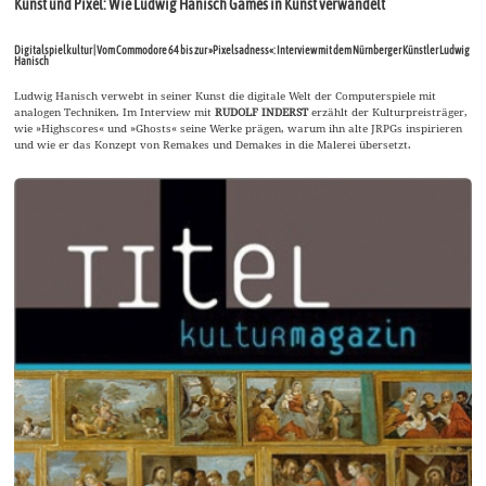
Kunst und Pixel: Wie Ludwig Hanisch Games in Kunst verwandelt
Digitalspielkultur | Vom Commodore 64 bis zur »Pixelsadness«: Interview mit dem Nürnberger Künstler Ludwig
Hanisch
Ludwig Hanisch verwebt in seiner Kunst die digitale Welt der Computerspiele mit
analogen Techniken. Im Interview mit
RUDOLF INDERST
erzählt der Kulturpreisträger,
wie »Highscores« und »Ghosts« seine Werke prägen, warum ihn alte JRPGs inspirieren
und wie er das Konzept von Remakes und Demakes in die Malerei übersetzt.