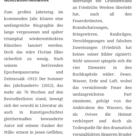
überhaupt ein Grundbestand
an Friedrichs Werken überlebt
Zum großen Jahrestag im
hat, nach all den
kommenden Jahr könnte eine
Feuersbrünsten,
umfangreiche Biographie des
Brandschatzungen,
lange vergessenen und später
Kriegswirren, Raubzügen,
triumphal wiederentdeckten
Verschleppungen und falschen
Künstlers lanciert werden.
Zuweisungen (Friedrich hat
Doch das wäre Florian Illies
keines seiner Bilder signiert).
sicherlich zu wenig. Nach
Nicht umsonst spiegeln sich die
seinem betörenden
vier Elemente in den
Epochenpanorama und
Buchkapiteln wider: Feuer,
Zeitmosaik ›1913: Der Sommer
Wasser, Erde und Luft, wobei
des Jahrhunderts‹ (2012), das
das vernichtende Feuer den
mehr als 70 Wochen auf den
umfangreichsten Part
Bestsellerlisten stand, bewegt
einnimmt, gefolgt von der
sich der sowohl in Literatur als
Ambivalenz des Wassers, das
auch in Kunst(geschichte)
als Ostsee die Heimat
gleichermaßen bewanderte
verkörpert und doch als
Autor mit seinem ›Zauber der
Todesquelle für den dramatisch
Stille‹ erneut in jenen Gefilden,
verunglückten jüngeren Bruder