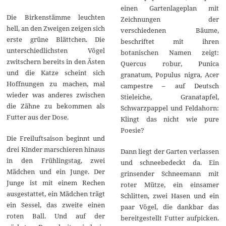
einen Gartenlageplan mit
Die Birkenstämme leuchten
Zeichnungen der
hell, an den Zweigen zeigen sich
verschiedenen Bäume,
erste grüne Blättchen. Die
beschriftet mit ihren
unterschiedlichsten Vögel
botanischen Namen zeigt:
zwitschern bereits in den Ästen
Quercus robur, Punica
und die Katze scheint sich
granatum, Populus nigra, Acer
Hoffnungen zu machen, mal
campestre – auf Deutsch
wieder was anderes zwischen
Stieleiche, Granatapfel,
die Zähne zu bekommen als
Schwarzpappel und Feldahorn:
Futter aus der Dose.
Klingt das nicht wie pure
Poesie?
Die Freiluftsaison beginnt und
drei Kinder marschieren hinaus
Dann liegt der Garten verlassen
in den Frühlingstag, zwei
und schneebedeckt da. Ein
Mädchen und ein Junge. Der
grinsender Schneemann mit
Junge ist mit einem Rechen
roter Mütze, ein einsamer
ausgestattet, ein Mädchen trägt
Schlitten, zwei Hasen und ein
ein Sessel, das zweite einen
paar Vögel, die dankbar das
roten Ball. Und auf der
bereitgestellt Futter aufpicken.