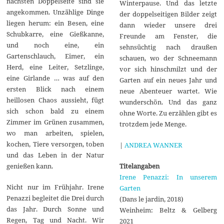
nächsten Doppelseite sind sie
Winterpause. Und das letzte
angekommen. Unzählige Dinge
der doppelseitigen Bilder zeigt
liegen herum: ein Besen, eine
dann wieder unsere drei
Schubkarre, eine Gießkanne,
Freunde am Fenster, die
und noch eine, ein
sehnsüchtig nach draußen
Gartenschlauch, Eimer, ein
schauen, wo der Schneemann
Herd, eine Leiter, Setzlinge,
vor sich hinschmilzt und der
eine Girlande … was auf den
Garten auf ein neues Jahr und
ersten Blick nach einem
neue Abenteuer wartet. Wie
heillosen Chaos aussieht, fügt
wunderschön. Und das ganz
sich schon bald zu einem
ohne Worte. Zu erzählen gibt es
Zimmer im Grünen zusammen,
trotzdem jede Menge.
wo man arbeiten, spielen,
kochen, Tiere versorgen, toben
|
ANDREA WANNER
und das Leben in der Natur
Titelangaben
genießen kann.
Irene Penazzi: In unserem
Nicht nur im Frühjahr. Irene
Garten
Penazzi begleitet die Drei durch
(Dans le jardin, 2018)
das Jahr. Durch Sonne und
Weinheim: Beltz & Gelberg
Regen, Tag und Nacht. Wir
2021