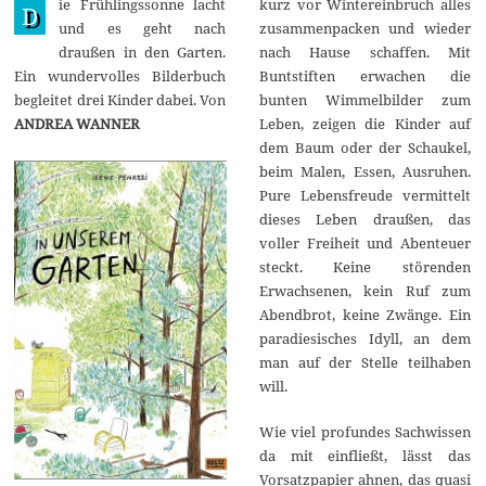
ie Frühlingssonne lacht
kurz vor Wintereinbruch alles
p
D
r
und es geht nach
zusammenpacken und wieder
i
draußen in den Garten.
nach Hause schaffen. Mit
l
2
Ein wundervolles Bilderbuch
Buntstiften erwachen die
0
begleitet drei Kinder dabei. Von
bunten Wimmelbilder zum
2
1
ANDREA WANNER
Leben, zeigen die Kinder auf
dem Baum oder der Schaukel,
beim Malen, Essen, Ausruhen.
Pure Lebensfreude vermittelt
dieses Leben draußen, das
voller Freiheit und Abenteuer
steckt. Keine störenden
Erwachsenen, kein Ruf zum
Abendbrot, keine Zwänge. Ein
paradiesisches Idyll, an dem
man auf der Stelle teilhaben
will.
Wie viel profundes Sachwissen
da mit einfließt, lässt das
Vorsatzpapier ahnen, das quasi