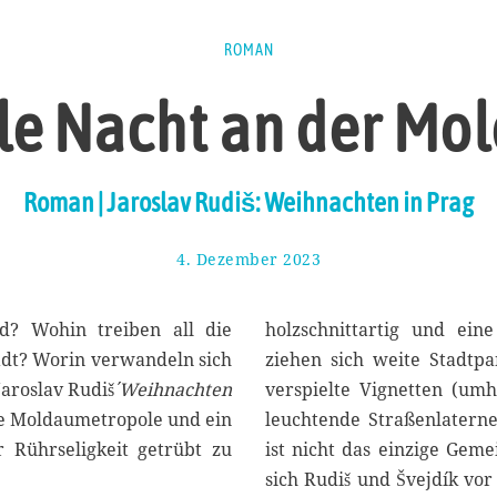
ROMAN
lle Nacht an der Mo
Roman | Jaroslav Rudiš: Weihnachten in Prag
4. Dezember 2023
1
5
.
D
d? Wohin treiben all die
holzschnittartig und ei
e
adt? Worin verwandeln sich
ziehen sich weite Stadtp
z
aroslav Rudiš´
Weihnachten
verspielte Vignetten (um
e
m
ie Moldaumetropole und ein
leuchtende Straßenlaterne
b
 Rührseligkeit getrübt zu
ist nicht das einzige Geme
e
sich Rudiš und Švejdík vor
r