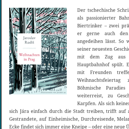
Der tschechische Schrif
als passionierter Ba
Biertrinker – zwei pr
er gerne auch den 
angedeihen lässt. So 
seiner neuesten Geschi
mit dem Zug aus 
Hauptbahnhof spült. Ei
mit Freunden tref
Weihnachtsfeiertag
Böhmische Paradies 
weiterreist, zu Ge
Karpfen. Als sich keine
sich Jára einfach durch die Stadt treiben, trifft au
Gestrandete, auf Einheimische, Durchreisende, Mela
Ecke findet sich immer eine Kneipe – oder eine neue 