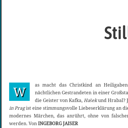
Sti
as macht das Christkind an Heiligaben
W
nächtlichen Gestrandeten in einer Großst
die Geister von Kafka,
Hašek
und Hrabal? J
in Prag
ist eine stimmungsvolle Liebeserklärung an d
modernes Märchen, das anrührt, ohne von falscher
werden. Von
INGEBORG JAISER