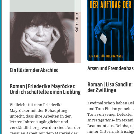
Arsen und Fremdenhas
Ein flüsternder Abschied
Roman | Lisa Sandlin:
Roman | Friederike Mayröcker:
der Zwillinge
Und ich schüttelte einen Liebling
Zweimal schon haben De
Vielleicht tut man Friederike
und Tom Phelan gemeinsa
Mayröcker mit der Behauptung
Tom von seiner Detektei 
unrecht, dass ihre Arbeiten in den
Investigations
« im texan
letzten Jahren zugänglicher und
Beaumont aus. Delpha, na
verständlicher geworden sind. Aus der
hinter Gittern, als frisc
genauen Arbeit mit dem Material der