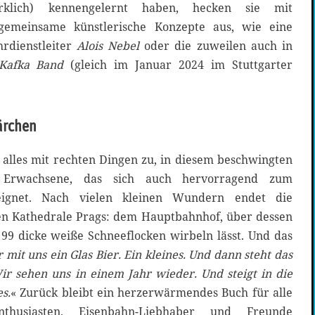
rklich) kennengelernt haben, hecken sie mit
 gemeinsame künstlerische Konzepte aus, wie eine
rdienstleiter
Alois Nebel
oder die zuweilen auch in
Kafka Band
(gleich im Januar 2024 im Stuttgarter
ärchen
t alles mit rechten Dingen zu, in diesem beschwingten
 Erwachsene, das sich auch hervorragend zum
 eignet. Nach vielen kleinen Wundern endet die
en Kathedrale Prags: dem Hauptbahnhof, über dessen
 99 dicke weiße Schneeflocken wirbeln lässt. Und das
r mit uns ein Glas Bier. Ein kleines. Und dann steht das
ir sehen uns in einem Jahr wieder. Und steigt in die
s.
« Zurück bleibt ein herzerwärmendes Buch für alle
Enthusiasten, Eisenbahn-Liebhaber und Freunde