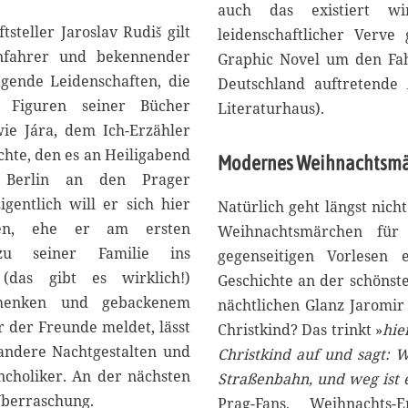
2
auch das existiert wi
0
tsteller Jaroslav Rudiš gilt
leidenschaftlicher Verve
2
hnfahrer und bekennender
Graphic Novel um den Fah
3
ägende Leidenschaften, die
Deutschland auftretende
Figuren seiner Bücher
Literaturhaus).
wie Jára, dem Ich-Erzähler
chte, den es an Heiligabend
Modernes Weihnachtsm
Berlin an den Prager
gentlich will er sich hier
Natürlich geht längst nich
fen, ehe er am ersten
Weihnachtsmärchen für
 zu seiner Familie ins
gegenseitigen Vorlesen
(das gibt es wirklich!)
Geschichte an der schönst
schenken und gebackenem
nächtlichen Glanz Jaromir
r der Freunde meldet, lässt
Christkind? Das trinkt »
hie
f andere Nachtgestalten und
Christkind auf und sagt: W
ncholiker. An der nächsten
Straßenbahn, und weg ist e
Überraschung.
Prag-Fans, Weihnachts-