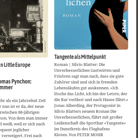
Tangente als Mittelpunkt
Roman | Silvio Blatter: Die
in Little Europe
Unverbesserlichen Gastwirten und
Frisören sagt man nach, dass sie gute
omas Pynchon:
Zuhörer sind und sich in fremden
ummer
Lebensläufen gut auskennen. »Ich
lösche das Licht, ich bin der Letzte, der
die Bar verlässt und nach Hause fährt.«
hr als ein Jahrzehnt Zeit
Jonas Alberding, der Protagonist in
 nun ist er da, der neue
Silvio Blatters neuem Roman Die
zwischen 88-jährigen
Unverbesserlichen, führt mit großer
hon. Von dem man immer
Leidenschaft die Sportbar »Tangente«
l weiß, weil er sich nach
im Dunstkreis des Flughafens
quent jeglicher
Kloten. Von PETER MOHR
t verweigert. Frei nach