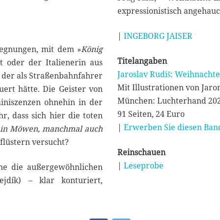
expressionistisch angehauch
|
INGEBORG JAISER
gegnungen, mit dem »
König
Titelangaben
zt oder der Italienerin aus
Jaroslav Rudiš: Weihnachte
 der als Straßenbahnfahrer
Mit Illustrationen von Jaro
ert hätte. Die Geister von
München: Luchterhand 20
miniszenzen ohnehin in der
91 Seiten, 24 Euro
r, dass sich hier die toten
|
Erwerben Sie diesen Band
, in Möwen, manchmal auch
flüstern versucht?
Reinschauen
|
Leseprobe
ne die außergewöhnlichen
ejdík) – klar konturiert,