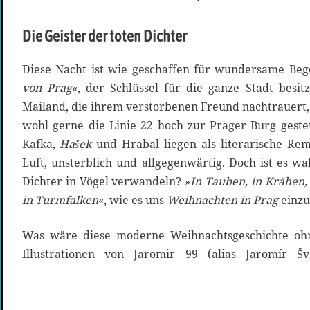
Die Geister der toten Dichter
Diese Nacht ist wie geschaffen für wundersame Be
von Prag
«, der Schlüssel für die ganze Stadt besit
Mailand, die ihrem verstorbenen Freund nachtrauert,
wohl gerne die Linie 22 hoch zur Prager Burg gesteu
Kafka,
Hašek
und Hrabal liegen als literarische Re
Luft, unsterblich und allgegenwärtig. Doch ist es wah
Dichter in Vögel verwandeln? »
In Tauben, in Krähen
in Turmfalken
«, wie es uns
Weihnachten in Prag
einzu
Was wäre diese moderne Weihnachtsgeschichte oh
Illustrationen von Jaromir 99 (alias Jaromír Šv