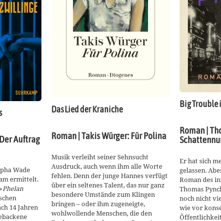
Big Trouble 
Das Lied der Kraniche
s
Roman | Th
Roman | Takis Würger: Für Polina
 Der Auftrag
Schattenn
Musik verleiht seiner Sehnsucht
Er hat sich me
Ausdruck, auch wenn ihm alle Worte
lpha Wade
gelassen. Aber
fehlen. Denn der junge Hannes verfügt
m ermittelt.
Roman des in
über ein seltenes Talent, das nur ganz
»
Phelan
Thomas Pync
besondere Umstände zum Klingen
ischen
noch nicht vie
bringen – oder ihm zugeneigte,
ch 14 Jahren
wie vor konse
wohlwollende Menschen, die den
hgebackene
Öffentlichkei