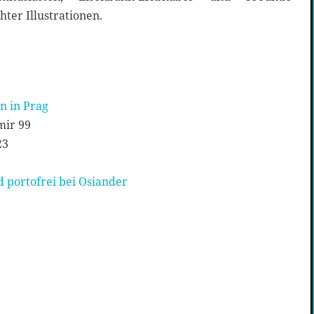
ter Illustrationen.
n in Prag
mir 99
23
 portofrei bei Osiander