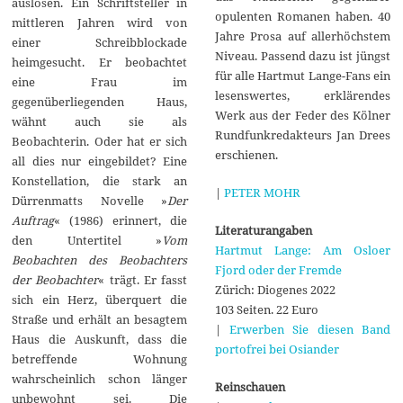
auslösen. Ein Schriftsteller in
opulenten Romanen haben. 40
mittleren Jahren wird von
Jahre Prosa auf allerhöchstem
einer Schreibblockade
Niveau. Passend dazu ist jüngst
heimgesucht. Er beobachtet
für alle Hartmut Lange-Fans ein
eine Frau im
lesenswertes, erklärendes
gegenüberliegenden Haus,
Werk aus der Feder des Kölner
wähnt auch sie als
Rundfunkredakteurs Jan Drees
Beobachterin. Oder hat er sich
erschienen.
all dies nur eingebildet? Eine
Konstellation, die stark an
|
PETER MOHR
Dürrenmatts Novelle »
Der
Auftrag
« (1986) erinnert, die
Literaturangaben
den Untertitel »
Vom
Hartmut Lange: Am Osloer
Beobachten des Beobachters
Fjord oder der Fremde
der Beobachter
« trägt. Er fasst
Zürich: Diogenes 2022
sich ein Herz, überquert die
103 Seiten. 22 Euro
Straße und erhält an besagtem
|
Erwerben Sie diesen Band
Haus die Auskunft, dass die
portofrei bei Osiander
betreffende Wohnung
wahrscheinlich schon länger
Reinschauen
unbewohnt sei. Die