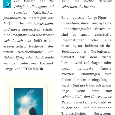
»
er Mensch hat die
kann ich nichts darüber
n
D
u
Fähigkeit, die eigene und
schreiben, dachte er.
«
a
sonstige Natürlichkeit
r
2
Eine typische Lange-Figur –
gedanklich zu übersteigen, das
0
Individuen, deren ausgeprägte
heißt, er hat ein Bewusstsein,
2
Beobachtungsgabe (bisweilen
4
und dieses Bewusstsein schafft
sind es auch traumhafte
eine imaginäre Welt und richtet
Imaginationen oder eine
sich danach aus
«, heißt es im
Mischung aus beidem) oft das
essayistischen Nachwort des
Seelenleben in Turbulenzen
neuen Novellenbandes
Am
versetzt. Aus dem Nichts
Osloer Fjord oder der Fremde
heraus wird Unbehagen oder
aus der Feder von Hartmut
sogar handfeste Ängste
Lange. Von
PETER MOHR
evoziert. Stimmungen, von
denen der Leser eingefangen
wird. »
Und doch war ich in der
Lage, wenn auch nur
schemenhaft, den Umriss einer
Person zu erkennen
«, heißt es
in der den Band einleitenden
Titelgeschichte. Norwegens