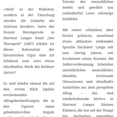
Terrain der menschlichen
Seelen und gewährt uns
»
Nicht in der Wahrheit,
(unbedarfte) Leser schaurige
sondern in der Täuschung
Einblicke.
werden die Untiefen der
Existenz berührt
«, hatte der
Mit seiner schlanken, aber
Dozent Wernigerode in
höchst präzisen, manchmal
Hartmut Langes Band „Der
etwas altbacken wirkenden
Therapeut“ (2007) erklärt. Ist
Sprache fasziniert Lange seit
dieses Bekenntnis der
nun vierzig Jahren, seit
literarischen Figur eine Art
Erscheinen seines Romans
Die
Schlüssel zum stets etwas
Selbstverbrennung
. Scheinbar
rätselhaften Werk des Berliner
unerklärliches menschliches
Autors?
Handeln, irrationale
Obsessionen und rätselhafte
Es sind wieder einmal die auf
Ausbrüche aus dem geregelten
den ersten Blick lapidar
Alltag – das sind
erscheinenden
wiederkehrende Motive in
Alltagsbeobachtungen, die in
Hartmut Langes kleinen
den Figuren einen
Büchern, die nur auf der Waage
geheimnisvollen Impuls
das Nachsehen gegenüber