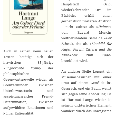
Hauptstadt Oslo,
wiederkehrender Ort im
Büchlein, erhält einen
gespenstisch finsteren Anstrich
– nicht zuletzt als »
Heimat
«
von Edvard Munchs
weltberühmtem Gemälde »
Der
Schrei
«, das als »
Sinnbild für
Angst, Furcht, Zittern und die
Auch in seinen neun neuen
Krankheit zum Tode
«
Texten betätigt sich der
bezeichnet wird.
inzwischen 85-jährige
»
ungekrönte König
« der
An anderer Stelle kommt ein
philosophischen
Museumsbesucher mit einer
Gegenwartsnovelle wieder als
Frau auf einem Gemälde ins
Grenzerkunder zwischen
Gespräch, und ein Baum wehrt
Unterbewusstsein und
sich gegen seine Abholzung. Da
anspielungsreicher Fremd-
ist Hartmut Lange wieder in
Determination, zwischen
seinem dichterischen Element,
aufgewühlten Emotionen und
wandert durch das unwegsame
kühler Rationalität.