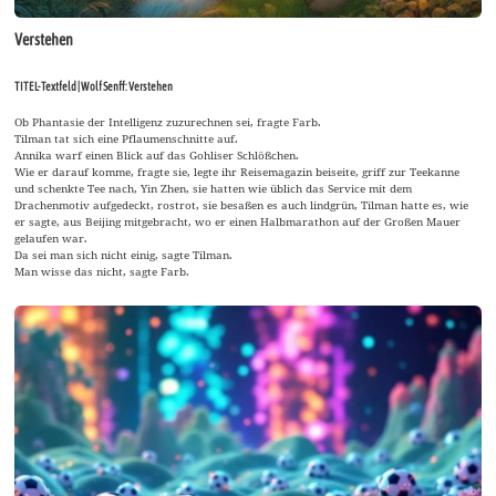
Verstehen
TITEL-Textfeld | Wolf Senff: Verstehen
Ob Phantasie der Intelligenz zuzurechnen sei, fragte Farb.
Tilman tat sich eine Pflaumenschnitte auf.
Annika warf einen Blick auf das Gohliser Schlößchen.
Wie er darauf komme, fragte sie, legte ihr Reisemagazin beiseite, griff zur Teekanne
und schenkte Tee nach, Yin Zhen, sie hatten wie üblich das Service mit dem
Drachenmotiv aufgedeckt, rostrot, sie besaßen es auch lindgrün, Tilman hatte es, wie
er sagte, aus Beijing mitgebracht, wo er einen Halbmarathon auf der Großen Mauer
gelaufen war.
Da sei man sich nicht einig, sagte Tilman.
Man wisse das nicht, sagte Farb.