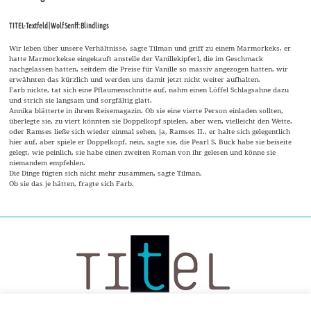
TITEL-Textfeld | Wolf Senff: Blindlings
Wir leben über unsere Verhältnisse, sagte Tilman und griff zu einem Marmorkeks, er
hatte Marmorkekse eingekauft anstelle der Vanillekipferl, die im Geschmack
nachgelassen hatten, seitdem die Preise für Vanille so massiv angezogen hatten, wir
erwähnten das kürzlich und werden uns damit jetzt nicht weiter aufhalten.
Farb nickte, tat sich eine Pflaumenschnitte auf, nahm einen Löffel Schlagsahne dazu
und strich sie langsam und sorgfältig glatt.
Annika blätterte in ihrem Reisemagazin. Ob sie eine vierte Person einladen sollten,
überlegte sie, zu viert könnten sie Doppelkopf spielen, aber wen, vielleicht den Wette,
oder Ramses ließe sich wieder einmal sehen, ja, Ramses II., er halte sich gelegentlich
hier auf, aber spiele er Doppelkopf, nein, sagte sie, die Pearl S. Buck habe sie beiseite
gelegt, wie peinlich, sie habe einen zweiten Roman von ihr gelesen und könne sie
niemandem empfehlen.
Die Dinge fügten sich nicht mehr zusammen, sagte Tilman.
Ob sie das je hätten, fragte sich Farb.