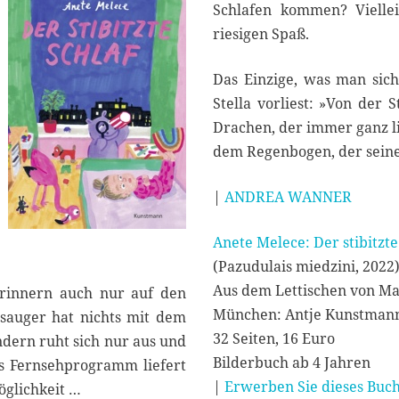
0
Schlafen kommen? Vielle
2
riesigen Spaß.
4
Das Einzige, was man sich
Stella vorliest: »Von der
Drachen, der immer ganz li
dem Regenbogen, der seine
|
ANDREA WANNER
Anete Melece: Der stibitzte
(Pazudulais miedzini, 2022
Aus dem Lettischen von Mat
erinnern auch nur auf den
München: Antje Kunstman
bsauger hat nichts mit dem
32 Seiten, 16 Euro
ndern ruht sich nur aus und
Bilderbuch ab 4 Jahren
s Fernsehprogramm liefert
|
Erwerben Sie dieses Buch
öglichkeit …