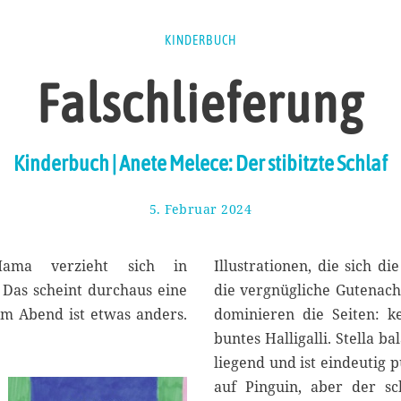
KINDERBUCH
Falschlieferung
Kinderbuch | Anete Melece: Der stibitzte Schlaf
5. Februar 2024
1
9
.
F
Mama verzieht sich in
Illustrationen, die sich di
e
. Das scheint durchaus eine
die vergnügliche Gutenacht
b
em Abend ist etwas anders.
dominieren die Seiten: k
r
u
buntes Halligalli. Stella 
a
liegend und ist eindeutig 
r
auf Pinguin, aber der s
2