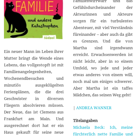
Familienwirrwarr und das
Gefühlsdurcheinander der
Akteurinnen und Akteure
sorgen für ein turbulentes
Abenteuer, mit viel Verständnis
füreinander – aber auch da gibt
es Grenzen. Und die von
Martha sind irgendwann
Ein neuer Mann im Leben ihrer
erreicht. Erwachsenwerden ist
Mutter bringt die Wende eines
nicht leicht, aber in so einem
Lebens, das vollgestopft ist mit
Umfeld, wo jede und jeder
Familienangelegenheiten,
etwas anderes von einem will,
Wochenendbesuchen und
noch mal um einiges schwerer.
minutiös ausgeklügelten
Aber Martha ist ein taffes
Ferienplänen, die die drei
Mädchen, das seinen Weg geht!
Geschwister in diversen
Fliegern absolvieren müssen.
|
ANDREA WANNER
Der Neue, das ist Clemens aus
Frankfurt am Main. Und
Titelangaben
ausgerechnet dort hat er ein
Michaela Beck: Ich, meine
Haus gekauft für seine neue
fürchterlich nette Familie und