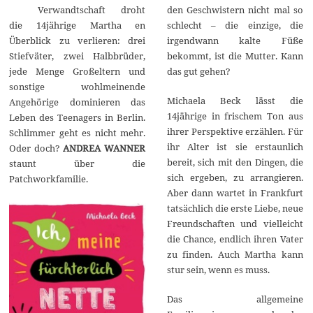
i
Verwandtschaft droht
den Geschwistern nicht mal so
l
2
die 14jährige Martha en
schlecht – die einzige, die
0
Überblick zu verlieren: drei
irgendwann kalte Füße
2
4
Stiefväter, zwei Halbbrüder,
bekommt, ist die Mutter. Kann
jede Menge Großeltern und
das gut gehen?
sonstige wohlmeinende
Michaela Beck lässt die
Angehörige dominieren das
14jährige in frischem Ton aus
Leben des Teenagers in Berlin.
ihrer Perspektive erzählen. Für
Schlimmer geht es nicht mehr.
ihr Alter ist sie erstaunlich
Oder doch?
ANDREA WANNER
bereit, sich mit den Dingen, die
staunt über die
sich ergeben, zu arrangieren.
Patchworkfamilie.
Aber dann wartet in Frankfurt
tatsächlich die erste Liebe, neue
Freundschaften und vielleicht
die Chance, endlich ihren Vater
zu finden. Auch Martha kann
stur sein, wenn es muss.
Das allgemeine