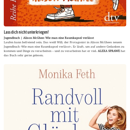
Lass dich nicht unterkriegen!
Jugendbuch | Alison McGhee: Wie man eine Raumkapsel verlässt
Laufen kann befreiend sein. Das weiß Will, der Protagonist in Alison McGhees neuem
Jugendbuch ›Wie man eine Raumkapsel verlässt‹. Er läuft, um auf andere Gedanken zu
kommen und Dinge zu verarbeiten – und zu verarbeiten hat er viel.
ALEXA SPRAWE
hat
das Buch sehr gerne gelesen.