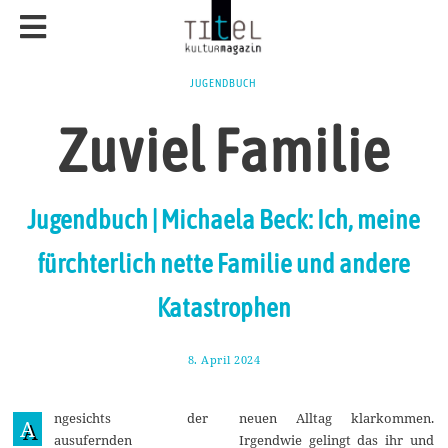
JUGENDBUCH
Zuviel Familie
Jugendbuch | Michaela Beck: Ich, meine
fürchterlich nette Familie und andere
Katastrophen
8. April 2024
1
4
.
A
ngesichts der
neuen Alltag klarkommen.
p
A
r
ausufernden
Irgendwie gelingt das ihr und