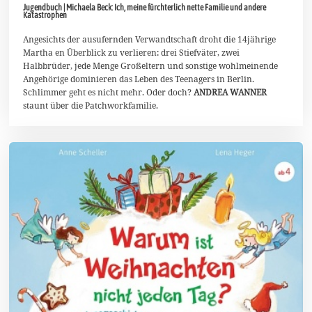
Jugendbuch | Michaela Beck: Ich, meine fürchterlich nette Familie und andere
A
Katastrophen
p
r
Angesichts der ausufernden Verwandtschaft droht die 14jährige
i
l
Martha en Überblick zu verlieren: drei Stiefväter, zwei
2
Halbbrüder, jede Menge Großeltern und sonstige wohlmeinende
0
Angehörige dominieren das Leben des Teenagers in Berlin.
2
Schlimmer geht es nicht mehr. Oder doch?
ANDREA WANNER
4
staunt über die Patchworkfamilie.