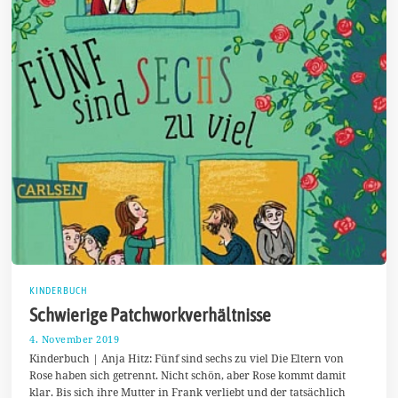
KINDERBUCH
Schwierige Patchworkverhältnisse
4. November 2019
1
1
Kinderbuch | Anja Hitz: Fünf sind sechs zu viel Die Eltern von
.
Rose haben sich getrennt. Nicht schön, aber Rose kommt damit
N
klar. Bis sich ihre Mutter in Frank verliebt und der tatsächlich
o