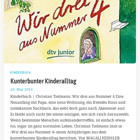
KINDERBUCH
Kunterbunter Kinderalltag
26. Mai 2014
1
7
Kinderbuch | Christian Tielmann: Wir drei aus Nummer 4 Eine
.
Neuanfang mit Papa, eine neue Wohnung, ein fremdes Haus und
A
unbekannte Nachbarn, das sieht doch ganz nach Abenteuer aus!
u
g
Es bleibt auch nicht bei einem einzigen, wie sich rasch herausstellt.
u
Wenn bestimmte Menschen aufeinandertreffen, ist einfach etwas
s
los, sogar im ganz normalen Leben. Christian Tielmann lässt in
t
2
›Wir drei aus Nummer 4‹ einen Achtjährigen aus dem
0
kunterbunten Kinderalltag berichten. Von MAGALI HEISSLER