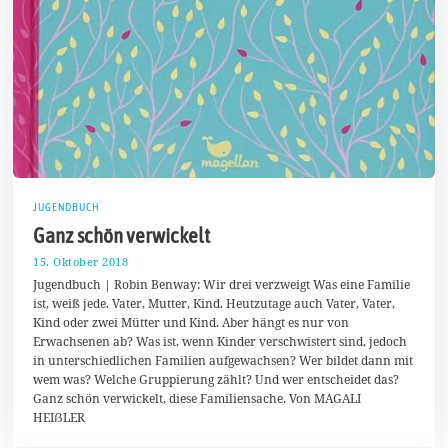
JUGENDBUCH
Ganz schön verwickelt
15. Oktober 2018
1
9
Jugendbuch | Robin Benway: Wir drei verzweigt Was eine Familie
.
ist, weiß jede. Vater, Mutter, Kind. Heutzutage auch Vater, Vater,
O
Kind oder zwei Mütter und Kind. Aber hängt es nur von
k
t
Erwachsenen ab? Was ist, wenn Kinder verschwistert sind, jedoch
o
in unterschiedlichen Familien aufgewachsen? Wer bildet dann mit
b
wem was? Welche Gruppierung zählt? Und wer entscheidet das?
e
r
Ganz schön verwickelt, diese Familiensache. Von MAGALI
2
HEIẞLER
0
1