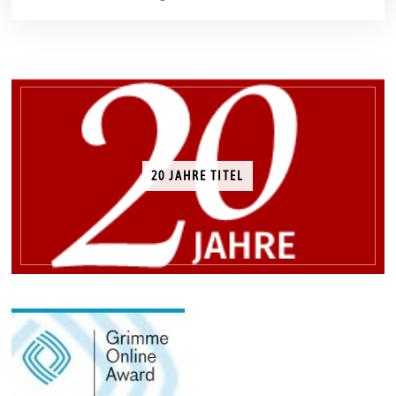
1
7
20 JAHRE TITEL