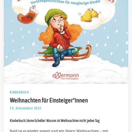
KINDERBUCH
Weihnachten für Einsteiger*innen
13. Dezember 2021
1
9
.
Kinderbuch | Anne Scheller: Warum ist Weihnachten nicht jeden Tag
D
e
z
Bald ist es wieder soweit und wir feiern Weihnachten – mit