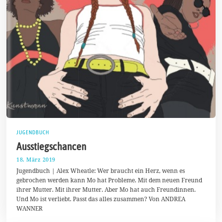
JUGENDBUCH
Ausstiegschancen
18. März 2019
2
4
Jugendbuch | Alex Wheatle: Wer braucht ein Herz, wenn es
.
gebrochen werden kann Mo hat Probleme. Mit dem neuen Freund
M
ihrer Mutter. Mit ihrer Mutter. Aber Mo hat auch Freundinnen.
ä
r
Und Mo ist verliebt. Passt das alles zusammen? Von ANDREA
z
WANNER
2
0