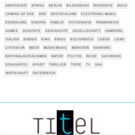
ABENTEUER
AFRIKA
BERLIN
BILDERBUCH
BIOGRAFIE
BUCH
COMING OF AGE
DDR
DEUTSCHLAND
ELECTRONIC MUSIC
ERZÄHLUNG
EUROPA
FAMILIE
FOTOGRAFIE
FRANKREICH
GAMES
GEDICHTE
GESCHICHTE
GESELLSCHAFT
HAMBURG
ITALIEN
KINDER
KINO
KRIEG
KULTURBUCH
LESEN
LIEBE
LITERATUR
MEER
MUSIK/MUSIC
MÄRCHEN
NAHRUNG
NATIONALSOZIALISMUS
NATUR
POLITIK
REISE
SACHBUCH
SCHAUSPIEL
SPORT
THRILLER
TIERE
TV
USA
WIRTSCHAFT
ÖSTERREICH