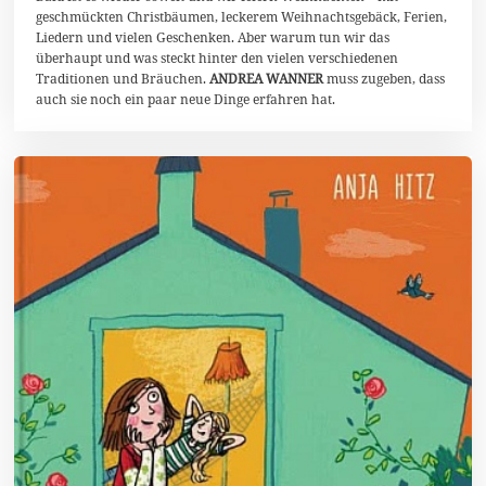
e
geschmückten Christbäumen, leckerem Weihnachtsgebäck, Ferien,
m
Liedern und vielen Geschenken. Aber warum tun wir das
b
überhaupt und was steckt hinter den vielen verschiedenen
e
r
Traditionen und Bräuchen.
ANDREA WANNER
muss zugeben, dass
2
auch sie noch ein paar neue Dinge erfahren hat.
0
2
1