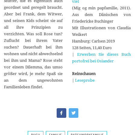
Mutter, die es eigentlich auch
viel
geordnet und geregelt braucht.
(Mig og min papfamilie, 2011).
Aber bei Frank, dem Witwer,
Aus dem Dänischen von
und seinen Kids scheint sie auf
Friedericke Buchinger
all ihre Prinzipien zu
Mit Illustrationen von Claudia
verzichten. Was soll Rose tun?
Weikert
Zuflucht bei ihrem Vater
Hamburg: Carlsen 2019
suchen? Dauerhaft bei ihm
128 Seiten, 11,40 Euro
wohnen und nicht abwechselnd
|
Erwerben Sie dieses Buch
bei ihm und Mama? Rose steht
portofrei bei Osiander
vor einem Dilemma, das umso
Reinschauen
größer wird, je mehr Spaß sie
|
Leseprobe
an dem ungewohnten
Familienleben findet.