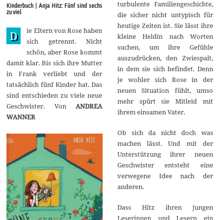
v
turbulente Familiengeschichte,
Kinderbuch | Anja Hitz: Fünf sind sechs
e
zu viel
die sicher nicht untypisch für
m
b
heutige Zeiten ist. Sie lässt ihre
ie Eltern von Rose haben
e
D
kleine Heldin nach Worten
r
sich getrennt. Nicht
2
suchen, um ihre Gefühle
schön, aber Rose kommt
0
auszudrücken, den Zwiespalt,
1
damit klar. Bis sich ihre Mutter
9
in dem sie sich befindet. Denn
in Frank verliebt und der
je wohler sich Rose in der
tatsächlich fünf Kinder hat. Das
neuen Situation fühlt, umso
sind entschieden zu viele neue
mehr spürt sie Mitleid mit
Geschwister. Von
ANDREA
ihrem einsamen Vater.
WANNER
Ob sich da nicht doch was
machen lässt. Und mit der
Unterstützung ihrer neuen
Geschwister entsteht eine
verwegene Idee nach der
anderen.
Dass Hitz ihren jungen
Leserinnen und Lesern ein