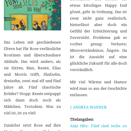
etwas kitschiges Happy End
gönnt, geht in Ordnung. Das ist
zwar nicht ganz realistisch,
hinterlässt aber doch ein
Gefühl der Erleichterung und
Zuversicht. Probleme gab es
Das Leben mit geschiedenen
vorher genug: Verluste;
Eltern hat für Rose verlässliche
Missverständnisse, Ängste. Da
Routinen und überschaubare
ist die Aussicht auf eine
Abläufe. Das wird anders, als
glückliche Zukunft für alle doch
sie Sixten, Max, Renée, Elias
verständlich.
und Morris trifft, fünfzehn,
dreizehn, zwei mal elf und fünf
Mit viel Wärme und Humor
Jahre alt. Fünf chaotische
wird man so aus der Geschichte
Brüder? Stopp: Renée entpuppt
entlassen.
sich dann doch noch als
Mädchen. Trotzdem. Was zu
|
ANDREA WANNER
viel ist, ist zu viel!
Titelangaben
Zunächst setzt Rose auf ihre
Anja Hitz: Fünf sind sechs zu