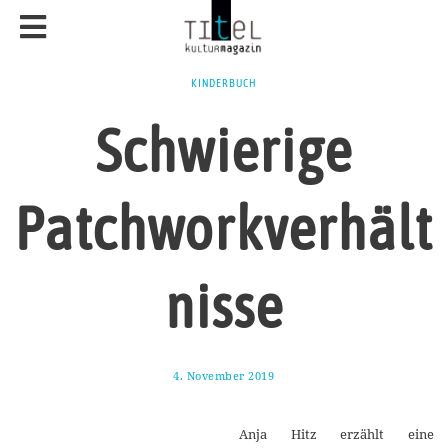
KINDERBUCH
Schwierige
Patchworkverhält
nisse
4. November 2019
1
1
.
N
Anja Hitz erzählt eine
o