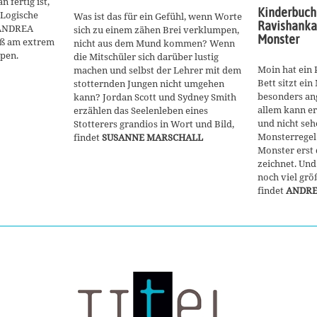
 fertig ist,
Kinderbuch
 Logische
Was ist das für ein Gefühl, wenn Worte
Ravishanka
 ANDREA
sich zu einem zähen Brei verklumpen,
Monster
ß am extrem
nicht aus dem Mund kommen? Wenn
pen.
die Mitschüler sich darüber lustig
Moin hat ein
machen und selbst der Lehrer mit dem
Bett sitzt ein
stotternden Jungen nicht umgehen
besonders an
kann? Jordan Scott und Sydney Smith
allem kann er
erzählen das Seelenleben eines
und nicht seh
Stotterers grandios in Wort und Bild,
Monsterregel
findet
SUSANNE MARSCHALL
Monster erst 
zeichnet. Und
noch viel grö
findet
ANDR