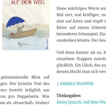
Diese mächtigen Worte wer
Mal zart, mal kräftiger, m
sitzt auf Ästen und stapft 
Ritter auf einem Schwei
besonderes Schauspiel. Ein
ausdenken könnte. Der bes
Und dann kommt sie an, b
einzelnen Etappen zuord
glücklich. Ein Glück, das a
dessen Macht man sich wed
geheimnisvolle Blick auf
gen. Der lyrische Text des
|
ANDREA WANNER
urs besteht lediglich aus
Titelangaben
von pro Doppelseite. Wie
Heinz Janisch: Auf dem We
e als »Feuerball« tituliert