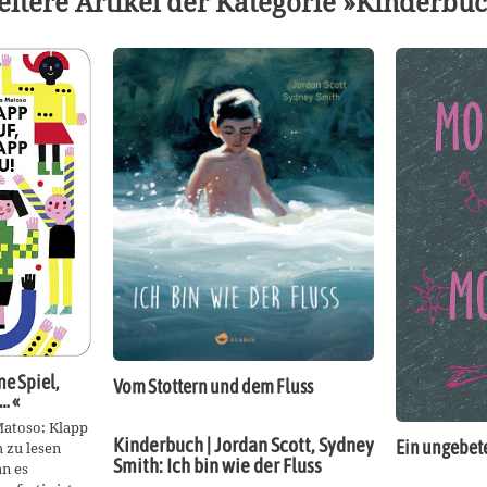
itere Artikel der Kategorie »Kinderbu
e Spiel,
Vom Stottern und dem Fluss
… «
atoso: Klapp
Kinderbuch | Jordan Scott, Sydney
Ein ungebet
 zu lesen
Smith: Ich bin wie der Fluss
n es