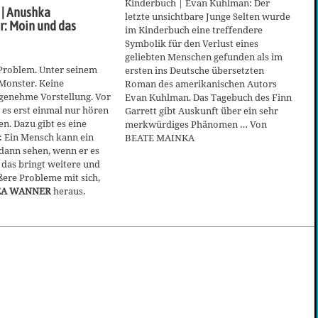
Kinderbuch | Evan Kuhlman: Der
 | Anushka
letzte unsichtbare Junge Selten wurde
r: Moin und das
im Kinderbuch eine treffendere
Symbolik für den Verlust eines
geliebten Menschen gefunden als im
 Problem. Unter seinem
ersten ins Deutsche übersetzten
 Monster. Keine
Roman des amerikanischen Autors
genehme Vorstellung. Vor
Evan Kuhlman. Das Tagebuch des Finn
 es erst einmal nur hören
Garrett gibt Auskunft über ein sehr
en. Dazu gibt es eine
merkwürdiges Phänomen … Von
: Ein Mensch kann ein
BEATE MAINKA
dann sehen, wenn er es
 das bringt weitere und
ßere Probleme mit sich,
EA WANNER
heraus.