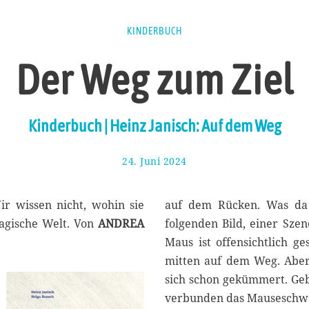
KINDERBUCH
Der Weg zum Ziel
Kinderbuch | Heinz Janisch: Auf dem Weg
24. Juni 2024
7
.
J
u
ir wissen nicht, wohin sie
auf dem Rücken. Was da 
l
magische Welt. Von
ANDREA
folgenden Bild, einer Szen
i
Maus ist offensichtlich g
2
0
mitten auf dem Weg. Aber
2
sich schon gekümmert. Geb
4
verbunden das Mauseschw