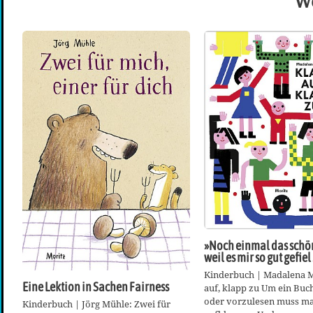
We
»Noch einmal das schön
weil es mir so gut gefiel 
Kinderbuch | Madalena M
Eine Lektion in Sachen Fairness
auf, klapp zu Um ein Buch
oder vorzulesen muss ma
Kinderbuch | Jörg Mühle: Zwei für