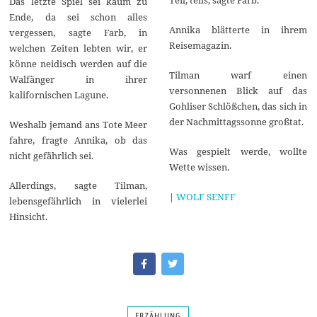
Das letzte Spiel sei kaum zu
Ende, da sei schon alles
Annika blätterte in ihrem
vergessen, sagte Farb, in
Reisemagazin.
welchen Zeiten lebten wir, er
könne neidisch werden auf die
Tilman warf einen
Walfänger in ihrer
versonnenen Blick auf das
kalifornischen Lagune.
Gohliser Schlößchen, das sich in
der Nachmittagssonne großtat.
Weshalb jemand ans Tote Meer
fahre, fragte Annika, ob das
Was gespielt werde, wollte
nicht gefährlich sei.
Wette wissen.
Allerdings, sagte Tilman,
|
WOLF SENFF
lebensgefährlich in vielerlei
Hinsicht.
ERZÄHLUNG