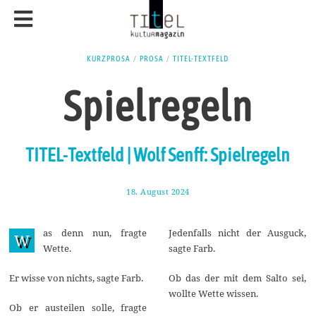
KURZPROSA
/
PROSA
/
TITEL-TEXTFELD
Spielregeln
TITEL-Textfeld | Wolf Senff: Spielregeln
18. August 2024
2
5
.
A
as denn nun, fragte
Jedenfalls nicht der Ausguck,
u
W
g
Wette.
sagte Farb.
u
s
t
Er wisse von nichts, sagte Farb.
Ob das der mit dem Salto sei,
2
wollte Wette wissen.
0
Ob er austeilen solle, fragte
2