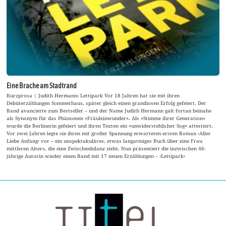
Eine Brache am Stadtrand
Kurzprosa | Judith Hermann: Lettipark Vor 18 Jahren hat sie mit ihren
Debüterzählungen Sommerhaus, später gleich einen grandiosen Erfolg gefeiert. Der
Band avancierte zum Bestseller – und der Name Judith Hermann galt fortan beinahe
als Synonym für das Phänomen »Fräuleinwunder«. Als »Stimme ihrer Generation«
wurde die Berlinerin gefeiert und ihren Texten ein »unwiderstehlicher Sog« attestiert.
Vor zwei Jahren legte sie ihren mit großer Spannung erwarteten ersten Roman ›Aller
Liebe Anfang‹ vor – ein unspektakuläres, etwas langatmiges Buch über eine Frau
mittleren Alters, die eine Zwischenbilanz zieht. Nun präsentiert die inzwischen 46-
jährige Autorin wieder einen Band mit 17 neuen Erzählungen – ›Lettipark‹