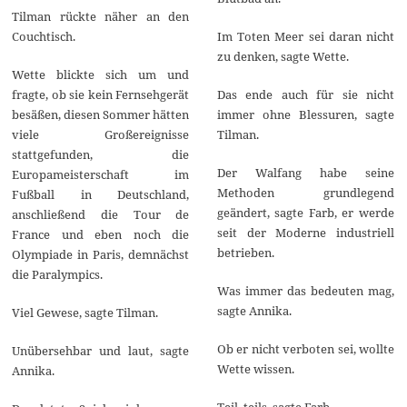
Tilman rückte näher an den
Couchtisch.
Im Toten Meer sei daran nicht
zu denken, sagte Wette.
Wette blickte sich um und
fragte, ob sie kein Fernsehgerät
Das ende auch für sie nicht
besäßen, diesen Sommer hätten
immer ohne Blessuren, sagte
viele Großereignisse
Tilman.
stattgefunden, die
Der Walfang habe seine
Europameisterschaft im
Methoden grundlegend
Fußball in Deutschland,
geändert, sagte Farb, er werde
anschließend die Tour de
seit der Moderne industriell
France und eben noch die
betrieben.
Olympiade in Paris, demnächst
die Paralympics.
Was immer das bedeuten mag,
sagte Annika.
Viel Gewese, sagte Tilman.
Ob er nicht verboten sei, wollte
Unübersehbar und laut, sagte
Wette wissen.
Annika.
Teil, teils, sagte Farb.