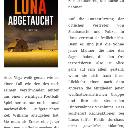
zurückzukehren, um Rache zu
nehmen.
Auf die Unterstützung der
örtlichen Vertreter von
Staatsmacht und Polizei in
Ilona vertraut sie freilich nicht.
Denn es sind just die Söhne
jener Männer, die hier das
Sagen haben, die den Ort
terrorisieren. Also ist Alice
ganz auf sich allein gestellt,
wenn sie sich nach ihrer
Alice Vega weiß genau, wie sie
Rückkehr einen nach dem
einen Fall wie den des nach
anderen die Mitglieder jener
seinem Verschwinden mitten
weißnationalistischen Gruppe
aus einem wichtigen Football-
und ihre sie steuernden
Spiel heraus nur noch einmal
Hintermänner vornimmt. Dass
nachweislich aufgetauchten
solcherart Racheaktionen bei
Zeb Williams anzugehen hat.
Lunas taffer Heldin durchaus
Sie muss als Erstes eine jener
nicht gewaltfrei ablaufen,
Personen ausfindig machen, die