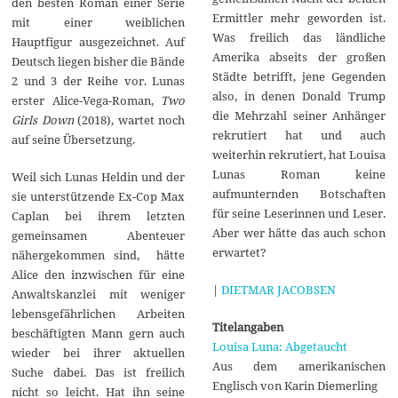
den besten Roman einer Serie
Ermittler mehr geworden ist.
mit einer weiblichen
Was freilich das ländliche
Hauptfigur ausgezeichnet. Auf
Amerika abseits der großen
Deutsch liegen bisher die Bände
Städte betrifft, jene Gegenden
2 und 3 der Reihe vor. Lunas
also, in denen Donald Trump
erster Alice-Vega-Roman,
Two
die Mehrzahl seiner Anhänger
Girls Down
(2018), wartet noch
rekrutiert hat und auch
auf seine Übersetzung.
weiterhin rekrutiert, hat Louisa
Lunas Roman keine
Weil sich Lunas Heldin und der
aufmunternden Botschaften
sie unterstützende Ex-Cop Max
für seine Leserinnen und Leser.
Caplan bei ihrem letzten
Aber wer hätte das auch schon
gemeinsamen Abenteuer
erwartet?
nähergekommen sind, hätte
Alice den inzwischen für eine
|
DIETMAR JACOBSEN
Anwaltskanzlei mit weniger
lebensgefährlichen Arbeiten
Titelangaben
beschäftigten Mann gern auch
Louisa Luna: Abgetaucht
wieder bei ihrer aktuellen
Aus dem amerikanischen
Suche dabei. Das ist freilich
Englisch von Karin Diemerling
nicht so leicht. Hat ihn seine