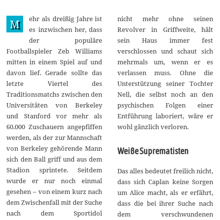
S
e
ehr als dreißig Jahre ist
nicht mehr ohne seinen
p
M
t
es inzwischen her, dass
Revolver in Griffweite, hält
e
der populäre
sein Haus immer fest
m
b
Footballspieler Zeb Williams
verschlossen und schaut sich
e
mitten in einem Spiel auf und
mehrmals um, wenn er es
r
2
davon lief. Gerade sollte das
verlassen muss. Ohne die
0
letzte Viertel des
Unterstützung seiner Tochter
2
4
Traditionsmatchs zwischen den
Nell, die selbst noch an den
Universitäten von Berkeley
psychischen Folgen einer
und Stanford vor mehr als
Entführung laboriert, wäre er
60.000 Zuschauern angepfiffen
wohl gänzlich verloren.
werden, als der zur Mannschaft
von Berkeley gehörende Mann
Weiße Suprematisten
sich den Ball griff und aus dem
Stadion sprintete. Seitdem
Das alles bedeutet freilich nicht,
wurde er nur noch einmal
dass sich Caplan keine Sorgen
gesehen – von einem kurz nach
um Alice macht, als er erfährt,
dem Zwischenfall mit der Suche
dass die bei ihrer Suche nach
nach dem Sportidol
dem verschwundenen