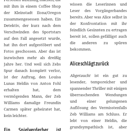
wissen die Leserinnen und
mit ihm in einem Coffee Shop
Leser des Vorgängerbandes
der Kleinstadt Ilona/Oregon
bereits. Aber was Alice selbst in
zusammengesessen haben. Ein
der Konfrontation mit ihr
Detektiv, der kurz nach dem
feindlich Gesinnten zu ertragen
Verschwinden des Sportstars
bereit ist, sollen gefälligst auch
auf den Fall angesetzt wurde,
die anderen zu spüren
hat ihn dort aufgestöbert und
bekommen.
Fotos geschossen. Aber das ist
inzwischen mehr als dreißig
Alice schlägt zurück
Jahre her. Und weil sich Zebs
Spur danach komplett verlor,
Abgetaucht
ist ein gut zu
ist der Auftrag, den Louisa
lesender, temporeicher und
Lunas Heldin von Anton Fohl
spannender Thriller mit einigen
erhalten hat, dem
überraschenden Wendungen
vermögenden Mann, der Zeb
und einer gelungenen
Williams damalige Freundin
Auflösung des Vermisstenfalls
Carmen später geheiratet hat,
Zeb Williams am Schluss. Er
kein leichter.
lebt von einer Heldin, die
grundsympathisch ist, aber
Ein Spielverderber ist