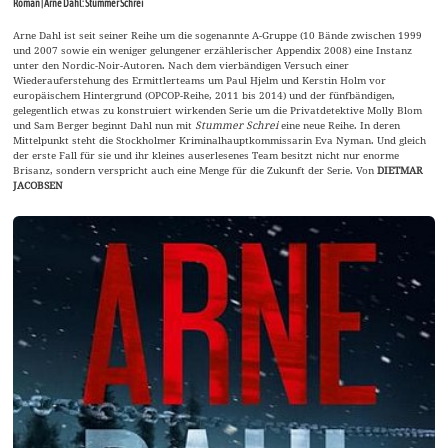
Roman | Arne Dahl: Stummer Schrei
Arne Dahl ist seit seiner Reihe um die sogenannte A-Gruppe (10 Bände zwischen 1999
und 2007 sowie ein weniger gelungener erzählerischer Appendix 2008) eine Instanz
unter den Nordic-Noir-Autoren. Nach dem vierbändigen Versuch einer
Wiederauferstehung des Ermittlerteams um Paul Hjelm und Kerstin Holm vor
europäischem Hintergrund (OPCOP-Reihe, 2011 bis 2014) und der fünfbändigen,
gelegentlich etwas zu konstruiert wirkenden Serie um die Privatdetektive Molly Blom
und Sam Berger beginnt Dahl nun mit
Stummer Schrei
eine neue Reihe. In deren
Mittelpunkt steht die Stockholmer Kriminalhauptkommissarin Eva Nyman. Und gleich
der erste Fall für sie und ihr kleines auserlesenes Team besitzt nicht nur enorme
Brisanz, sondern verspricht auch eine Menge für die Zukunft der Serie. Von
DIETMAR
JACOBSEN