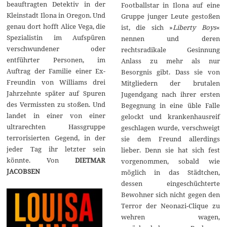
beauftragten Detektiv in der
Footballstar in Ilona auf eine
Kleinstadt Ilona in Oregon. Und
Gruppe junger Leute gestoßen
genau dort hofft Alice Vega, die
ist, die sich »
Liberty Boys
«
Spezialistin im Aufspüren
nennen und deren
verschwundener oder
rechtsradikale Gesinnung
entführter Personen, im
Anlass zu mehr als nur
Auftrag der Familie einer Ex-
Besorgnis gibt. Dass sie von
Freundin von Williams drei
Mitgliedern der brutalen
Jahrzehnte später auf Spuren
Jugendgang nach ihrer ersten
des Vermissten zu stoßen. Und
Begegnung in eine üble Falle
landet in einer von einer
gelockt und krankenhausreif
ultrarechten Hassgruppe
geschlagen wurde, verschweigt
terrorisierten Gegend, in der
sie dem Freund allerdings
jeder Tag ihr letzter sein
lieber. Denn sie hat sich fest
könnte. Von
DIETMAR
vorgenommen, sobald wie
JACOBSEN
möglich in das Städtchen,
dessen eingeschüchterte
Bewohner sich nicht gegen den
Terror der Neonazi-Clique zu
wehren wagen,