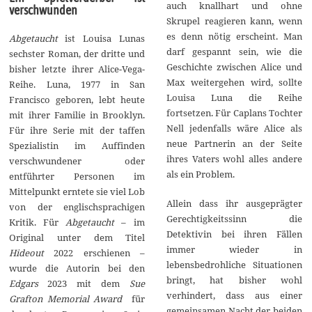
auch knallhart und ohne
verschwunden
Skrupel reagieren kann, wenn
es denn nötig erscheint. Man
Abgetaucht
ist Louisa Lunas
darf gespannt sein, wie die
sechster Roman, der dritte und
Geschichte zwischen Alice und
bisher letzte ihrer Alice-Vega-
Max weitergehen wird, sollte
Reihe. Luna, 1977 in San
Louisa Luna die Reihe
Francisco geboren, lebt heute
fortsetzen. Für Caplans Tochter
mit ihrer Familie in Brooklyn.
Nell jedenfalls wäre Alice als
Für ihre Serie mit der taffen
neue Partnerin an der Seite
Spezialistin im Auffinden
ihres Vaters wohl alles andere
verschwundener oder
als ein Problem.
entführter Personen im
Mittelpunkt erntete sie viel Lob
Allein dass ihr ausgeprägter
von der englischsprachigen
Gerechtigkeitssinn die
Kritik. Für
Abgetaucht
– im
Detektivin bei ihren Fällen
Original unter dem Titel
immer wieder in
Hideout
2022 erschienen –
lebensbedrohliche Situationen
wurde die Autorin bei den
bringt, hat bisher wohl
Edgars
2023 mit dem
Sue
verhindert, dass aus einer
Grafton Memorial Award
für
gemeinsamen Nacht der beiden