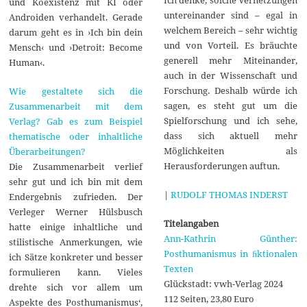
Ich denke, solche Vernetzungen
und Koexistenz mit KI oder
untereinander sind – egal in
Androiden verhandelt. Gerade
welchem Bereich – sehr wichtig
darum geht es in ›Ich bin dein
und von Vorteil. Es bräuchte
Mensch‹ und ›Detroit: Become
generell mehr Miteinander,
Human‹.
auch in der Wissenschaft und
Forschung. Deshalb würde ich
Wie gestaltete sich die
sagen, es steht gut um die
Zusammenarbeit mit dem
Spielforschung und ich sehe,
Verlag? Gab es zum Beispiel
dass sich aktuell mehr
thematische oder inhaltliche
Möglichkeiten als
Überarbeitungen?
Herausforderungen auftun.
Die Zusammenarbeit verlief
sehr gut und ich bin mit dem
|
RUDOLF THOMAS INDERST
Endergebnis zufrieden. Der
Verleger Werner Hülsbusch
Titelangaben
hatte einige inhaltliche und
Ann-Kathrin Günther:
stilistische Anmerkungen, wie
Posthumanismus in ﬁktionalen
ich Sätze konkreter und besser
Texten
formulieren kann. Vieles
Glückstadt: vwh-Verlag 2024
drehte sich vor allem um
112 Seiten, 23,80 Euro
Aspekte des Posthumanismus‘,