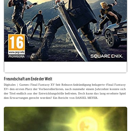
Freundschaft am Ende der Welt
Digitales | Games: Final Fantasy XV Seit Release-Ankündigung belagerte ›Final Fantasy
XV‹ den ersten Platz der Vorbestellerlisten, nach nunmehr einem Jahrzehnt konnte sich
der Titel endlich aus der Entwicklungshölle befreien. Doch kann das lang ersehnte Spiel
den Erwartungen gerecht werden? Ein Bericht von DANIEL MEYER.