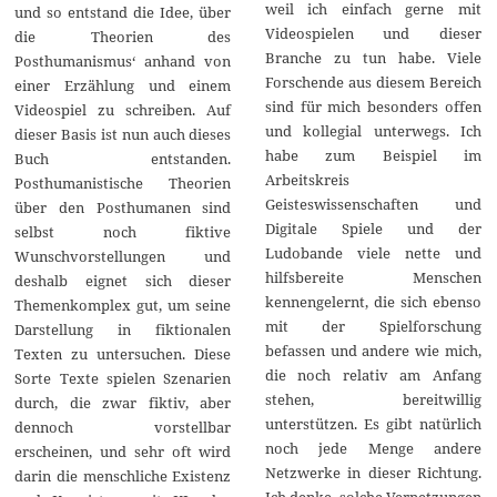
weil ich einfach gerne mit
und so entstand die Idee, über
Videospielen und dieser
die Theorien des
Branche zu tun habe. Viele
Posthumanismus‘ anhand von
Forschende aus diesem Bereich
einer Erzählung und einem
sind für mich besonders offen
Videospiel zu schreiben. Auf
und kollegial unterwegs. Ich
dieser Basis ist nun auch dieses
habe zum Beispiel im
Buch entstanden.
Arbeitskreis
Posthumanistische Theorien
Geisteswissenschaften und
über den Posthumanen sind
Digitale Spiele und der
selbst noch fiktive
Ludobande viele nette und
Wunschvorstellungen und
hilfsbereite Menschen
deshalb eignet sich dieser
kennengelernt, die sich ebenso
Themenkomplex gut, um seine
mit der Spielforschung
Darstellung in fiktionalen
befassen und andere wie mich,
Texten zu untersuchen. Diese
die noch relativ am Anfang
Sorte Texte spielen Szenarien
stehen, bereitwillig
durch, die zwar fiktiv, aber
unterstützen. Es gibt natürlich
dennoch vorstellbar
noch jede Menge andere
erscheinen, und sehr oft wird
Netzwerke in dieser Richtung.
darin die menschliche Existenz