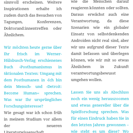
wie die Menschen darauf
sinnvoll erscheinen. Weitere
reagieren könnten oder sollten.
Inspirationen erhalte ich
Daraus erwächst auch eine
zudem durch das Besuchen von
Verantwortung, da diese
Tagungen, Konferenzen,
Szenarien wie ein globaler
Doktorand:innentreffen oder
Einsatz von selbstdenkenden
Ähnlichem.
Androiden nicht real sind, aber
wir uns aufgrund dieser Texte
Wir möchten heute gerne über
damit befassen und überlegen
Ihr frisch im Werner-
können, wie wir mit so etwas
Hülsbusch-Verlag erschienenes
Ähnlichem in Zukunft
Buch ›Posthumanismus in
verantwortungsbewusst
ﬁktionalen Texten: Umgang mit
umgehen wollen.
dem Posthumanen in ›Ich bin
dein Mensch‹ und ›Detroit:
Lassen Sie uns als Abschluss
Become Human‹‹ sprechen.
noch ein wenig herauszoomen
Was war Ihr ursprüngliches
und etwas genereller über die
Forschungsinteresse?
Spielforschung sprechen. Was
Wie gesagt war ich schon früh
für einen Eindruck haben Sie in
in meinem Studium vor allem
den letzten Jahren gewonnen –
der neueren
wie steht es um diese? Wo
Literaturwissenschaft