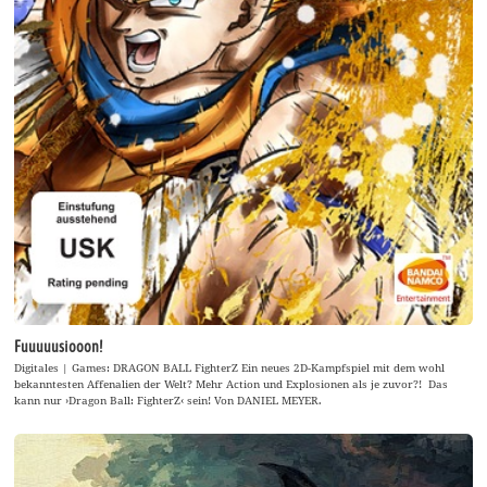
Fuuuuusiooon!
Digitales | Games: DRAGON BALL FighterZ Ein neues 2D-Kampfspiel mit dem wohl
bekanntesten Affenalien der Welt? Mehr Action und Explosionen als je zuvor?! Das
kann nur ›Dragon Ball: FighterZ‹ sein! Von DANIEL MEYER.