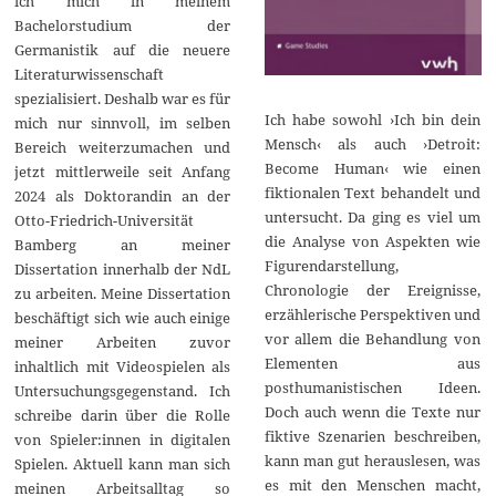
ich mich in meinem
Bachelorstudium der
Germanistik auf die neuere
Literaturwissenschaft
spezialisiert. Deshalb war es für
Ich habe sowohl ›Ich bin dein
mich nur sinnvoll, im selben
Mensch‹ als auch ›Detroit:
Bereich weiterzumachen und
Become Human‹ wie einen
jetzt mittlerweile seit Anfang
fiktionalen Text behandelt und
2024 als Doktorandin an der
untersucht. Da ging es viel um
Otto-Friedrich-Universität
die Analyse von Aspekten wie
Bamberg an meiner
Figurendarstellung,
Dissertation innerhalb der NdL
Chronologie der Ereignisse,
zu arbeiten. Meine Dissertation
erzählerische Perspektiven und
beschäftigt sich wie auch einige
vor allem die Behandlung von
meiner Arbeiten zuvor
Elementen aus
inhaltlich mit Videospielen als
posthumanistischen Ideen.
Untersuchungsgegenstand. Ich
Doch auch wenn die Texte nur
schreibe darin über die Rolle
fiktive Szenarien beschreiben,
von Spieler:innen in digitalen
kann man gut herauslesen, was
Spielen. Aktuell kann man sich
es mit den Menschen macht,
meinen Arbeitsalltag so