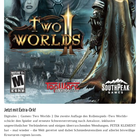
Jetzt mit Extra-Ork!
Digitales | Games: Two Worlds 2 Die zweite Auflage des Rollenspiels ›Two Worlds‹
schickt den Spieler auf erneute Schwesterrettung nach Antaloor, inklusive
ungewöhnlicher Verbündeten und einigen überraschenden Wendungen. PETER KLEMENT
hat – mal wieder – die Welt gerettet und dabei Schmiedeutensilien auf allerlei böswillige
Kreaturen regnen lassen.