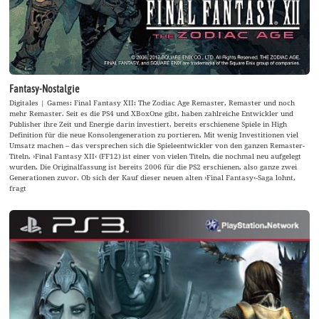
Fantasy-Nostalgie
Digitales | Games: Final Fantasy XII: The Zodiac Age Remaster, Remaster und noch
mehr Remaster. Seit es die PS4 und XBoxOne gibt, haben zahlreiche Entwickler und
Publisher ihre Zeit und Energie darin investiert, bereits erschienene Spiele in High
Definition für die neue Konsolengeneration zu portieren. Mit wenig Investitionen viel
Umsatz machen – das versprechen sich die Spieleentwickler von den ganzen Remaster-
Titeln. ›Final Fantasy XII‹ (FF12) ist einer von vielen Titeln, die nochmal neu aufgelegt
wurden. Die Originalfassung ist bereits 2006 für die PS2 erschienen, also ganze zwei
Generationen zuvor. Ob sich der Kauf dieser neuen alten ›Final Fantasy‹-Saga lohnt,
fragt