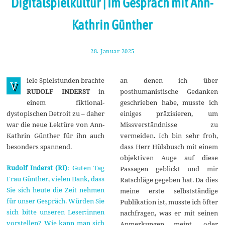
Digitalspielkultur | Im Gespräch mit Ann-
Kathrin Günther
28. Januar 2025
8
.
F
e
iele Spielstunden brachte
an denen ich über
b
V
r
RUDOLF INDERST
in
posthumanistische Gedanken
u
einem fiktional-
geschrieben habe, musste ich
a
r
dystopischen Detroit zu – daher
einiges präzisieren, um
2
war die neue Lektüre von Ann-
Missverständnisse zu
0
2
Kathrin Günther für ihn auch
vermeiden. Ich bin sehr froh,
5
besonders spannend.
dass Herr Hülsbusch mit einem
objektiven Auge auf diese
Rudolf Inderst (RI)
: Guten Tag
Passagen geblickt und mir
Frau Günther, vielen Dank, dass
Ratschläge gegeben hat. Da dies
Sie sich heute die Zeit nehmen
meine erste selbstständige
für unser Gespräch. Würden Sie
Publikation ist, musste ich öfter
sich bitte unseren Leser:innen
nachfragen, was er mit seinen
vorstellen? Wie kann man sich
Anmerkungen meint, oder