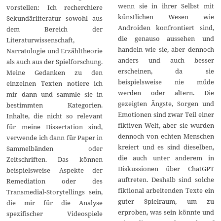
wenn sie in ihrer Selbst mit
vorstellen: Ich recherchiere
künstlichen Wesen wie
Sekundärliteratur sowohl aus
Androiden konfrontiert sind,
dem Bereich der
die genauso aussehen und
Literaturwissenschaft,
handeln wie sie, aber dennoch
Narratologie und Erzähltheorie
anders und auch besser
als auch aus der Spielforschung.
erscheinen, da sie
Meine Gedanken zu den
beispielsweise nie müde
einzelnen Texten notiere ich
werden oder altern. Die
mir dann und sammle sie in
gezeigten Ängste, Sorgen und
bestimmten Kategorien.
Emotionen sind zwar Teil einer
Inhalte, die nicht so relevant
fiktiven Welt, aber sie wurden
für meine Dissertation sind,
dennoch von echten Menschen
verwende ich dann für Paper in
kreiert und es sind dieselben,
Sammelbänden oder
die auch unter anderem in
Zeitschriften. Das können
Diskussionen über ChatGPT
beispielsweise Aspekte der
auftreten. Deshalb sind solche
Remediation oder des
fiktional arbeitenden Texte ein
Transmedial-Storytellings sein,
guter Spielraum, um zu
die mir für die Analyse
erproben, was sein könnte und
spezifischer Videospiele