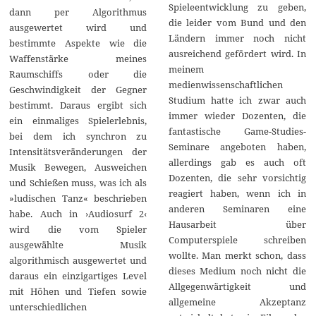
Spieleentwicklung zu geben,
dann per Algorithmus
die leider vom Bund und den
ausgewertet wird und
Ländern immer noch nicht
bestimmte Aspekte wie die
ausreichend gefördert wird. In
Waffenstärke meines
meinem
Raumschiffs oder die
medienwissenschaftlichen
Geschwindigkeit der Gegner
Studium hatte ich zwar auch
bestimmt. Daraus ergibt sich
immer wieder Dozenten, die
ein einmaliges Spielerlebnis,
fantastische Game-Studies-
bei dem ich synchron zu
Seminare angeboten haben,
Intensitätsveränderungen der
allerdings gab es auch oft
Musik Bewegen, Ausweichen
Dozenten, die sehr vorsichtig
und Schießen muss, was ich als
reagiert haben, wenn ich in
»ludischen Tanz« beschrieben
anderen Seminaren eine
habe. Auch in ›Audiosurf 2‹
Hausarbeit über
wird die vom Spieler
Computerspiele schreiben
ausgewählte Musik
wollte. Man merkt schon, dass
algorithmisch ausgewertet und
dieses Medium noch nicht die
daraus ein einzigartiges Level
Allgegenwärtigkeit und
mit Höhen und Tiefen sowie
allgemeine Akzeptanz
unterschiedlichen