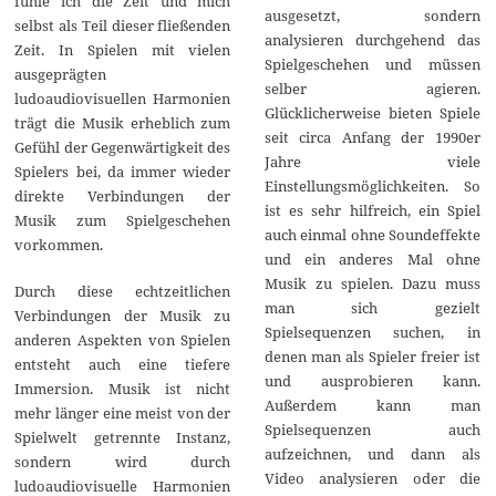
fühle ich die Zeit und mich
ausgesetzt, sondern
selbst als Teil dieser fließenden
analysieren durchgehend das
Zeit. In Spielen mit vielen
Spielgeschehen und müssen
ausgeprägten
selber agieren.
ludoaudiovisuellen Harmonien
Glücklicherweise bieten Spiele
trägt die Musik erheblich zum
seit circa Anfang der 1990er
Gefühl der Gegenwärtigkeit des
Jahre viele
Spielers bei, da immer wieder
Einstellungsmöglichkeiten. So
direkte Verbindungen der
ist es sehr hilfreich, ein Spiel
Musik zum Spielgeschehen
auch einmal ohne Soundeffekte
vorkommen.
und ein anderes Mal ohne
Musik zu spielen. Dazu muss
Durch diese echtzeitlichen
man sich gezielt
Verbindungen der Musik zu
Spielsequenzen suchen, in
anderen Aspekten von Spielen
denen man als Spieler freier ist
entsteht auch eine tiefere
und ausprobieren kann.
Immersion. Musik ist nicht
Außerdem kann man
mehr länger eine meist von der
Spielsequenzen auch
Spielwelt getrennte Instanz,
aufzeichnen, und dann als
sondern wird durch
Video analysieren oder die
ludoaudiovisuelle Harmonien