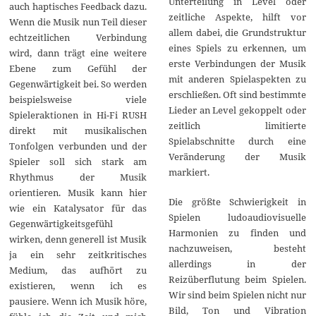
Unterteilung in Level oder
auch haptisches Feedback dazu.
zeitliche Aspekte, hilft vor
Wenn die Musik nun Teil dieser
allem dabei, die Grundstruktur
echtzeitlichen Verbindung
eines Spiels zu erkennen, um
wird, dann trägt eine weitere
erste Verbindungen der Musik
Ebene zum Gefühl der
mit anderen Spielaspekten zu
Gegenwärtigkeit bei. So werden
erschließen. Oft sind bestimmte
beispielsweise viele
Lieder an Level gekoppelt oder
Spieleraktionen in Hi-Fi RUSH
zeitlich limitierte
direkt mit musikalischen
Spielabschnitte durch eine
Tonfolgen verbunden und der
Veränderung der Musik
Spieler soll sich stark am
markiert.
Rhythmus der Musik
orientieren. Musik kann hier
Die größte Schwierigkeit in
wie ein Katalysator für das
Spielen ludoaudiovisuelle
Gegenwärtigkeitsgefühl
Harmonien zu finden und
wirken, denn generell ist Musik
nachzuweisen, besteht
ja ein sehr zeitkritisches
allerdings in der
Medium, das aufhört zu
Reizüberflutung beim Spielen.
existieren, wenn ich es
Wir sind beim Spielen nicht nur
pausiere. Wenn ich Musik höre,
Bild, Ton und Vibration