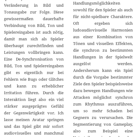
Handlungsmöglichkeiten
Veränderung in Bild und
sowohl für den Spieler als auch
Tonausgabe zur Folge. Diese
für nicht-spielbare Charaktere.
gewissermaßen dauerhafte
Oft ergeben sich
Verbindung von Bild, Ton und
ludoaudiovisuelle Harmonien
Spielereingaben ist auch nötig,
aus einer Kombination von
damit man sich als Spieler
Tönen und visuellen Effekten,
überhaupt zurechtfinden und
die synchron zu bestimmten
Leistungen vollbringen kann.
Handlungen in der Spielwelt
Eine De-Synchronisation von
ausgelöst werden.
Bild, Ton und Spielereingaben
Andersherum kann ein Spiel
gibt es eigentlich nur bei
durch die Vorgabe bestimmter
Fehlern wie Bugs oder Glitches
Ziele den Spieler beispielsweise
und kann zu erheblicher
dazu bewegen Handlungen wie
Irritation führen. Durch die
Attacken möglichst synchron
Interaktion liegt also ein viel
zum Rhythmus auszuführen,
stärker ausgeprägtes Gefühl
um so mehr Schaden bei
der Gegenwärtigkeit vor. Ich
Gegnern zu verursachen. Die
lasse meinen Avatar springen
Segmentierung von Gameplay,
und das Spiel gibt mir sofort
also zum Beispiel eine
audiovisuelles und manchmal