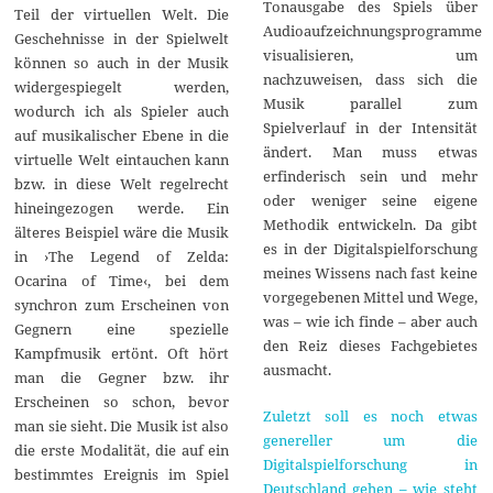
Tonausgabe des Spiels über
Teil der virtuellen Welt. Die
Audioaufzeichnungsprogramme
Geschehnisse in der Spielwelt
visualisieren, um
können so auch in der Musik
nachzuweisen, dass sich die
widergespiegelt werden,
Musik parallel zum
wodurch ich als Spieler auch
Spielverlauf in der Intensität
auf musikalischer Ebene in die
ändert. Man muss etwas
virtuelle Welt eintauchen kann
erfinderisch sein und mehr
bzw. in diese Welt regelrecht
oder weniger seine eigene
hineingezogen werde. Ein
Methodik entwickeln. Da gibt
älteres Beispiel wäre die Musik
es in der Digitalspielforschung
in ›The Legend of Zelda:
meines Wissens nach fast keine
Ocarina of Time‹, bei dem
vorgegebenen Mittel und Wege,
synchron zum Erscheinen von
was – wie ich finde – aber auch
Gegnern eine spezielle
den Reiz dieses Fachgebietes
Kampfmusik ertönt. Oft hört
ausmacht.
man die Gegner bzw. ihr
Erscheinen so schon, bevor
Zuletzt soll es noch etwas
man sie sieht. Die Musik ist also
genereller um die
die erste Modalität, die auf ein
Digitalspielforschung in
bestimmtes Ereignis im Spiel
Deutschland gehen – wie steht