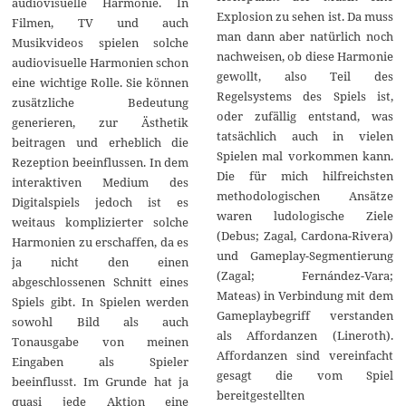
audiovisuelle Harmonie. In
Explosion zu sehen ist. Da muss
Filmen, TV und auch
man dann aber natürlich noch
Musikvideos spielen solche
nachweisen, ob diese Harmonie
audiovisuelle Harmonien schon
gewollt, also Teil des
eine wichtige Rolle. Sie können
Regelsystems des Spiels ist,
zusätzliche Bedeutung
oder zufällig entstand, was
generieren, zur Ästhetik
tatsächlich auch in vielen
beitragen und erheblich die
Spielen mal vorkommen kann.
Rezeption beeinflussen. In dem
Die für mich hilfreichsten
interaktiven Medium des
methodologischen Ansätze
Digitalspiels jedoch ist es
waren ludologische Ziele
weitaus komplizierter solche
(Debus; Zagal, Cardona-Rivera)
Harmonien zu erschaffen, da es
und Gameplay-Segmentierung
ja nicht den einen
(Zagal; Fernández-Vara;
abgeschlossenen Schnitt eines
Mateas) in Verbindung mit dem
Spiels gibt. In Spielen werden
Gameplaybegriff verstanden
sowohl Bild als auch
als Affordanzen (Lineroth).
Tonausgabe von meinen
Affordanzen sind vereinfacht
Eingaben als Spieler
gesagt die vom Spiel
beeinflusst. Im Grunde hat ja
bereitgestellten
quasi jede Aktion eine