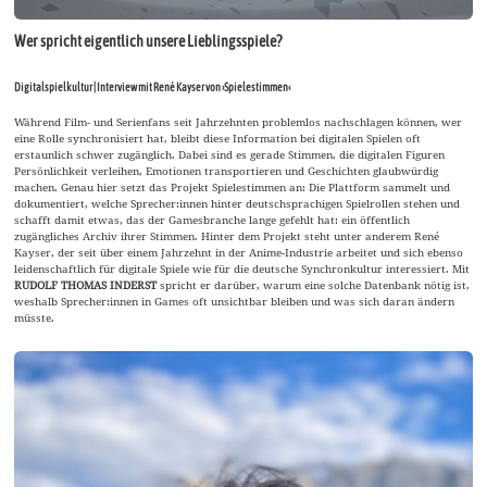
Wer spricht eigentlich unsere Lieblingsspiele?
Digitalspielkultur | Interview mit René Kayser von ›Spielestimmen‹
Während Film- und Serienfans seit Jahrzehnten problemlos nachschlagen können, wer
eine Rolle synchronisiert hat, bleibt diese Information bei digitalen Spielen oft
erstaunlich schwer zugänglich. Dabei sind es gerade Stimmen, die digitalen Figuren
Persönlichkeit verleihen, Emotionen transportieren und Geschichten glaubwürdig
machen. Genau hier setzt das Projekt Spielestimmen an: Die Plattform sammelt und
dokumentiert, welche Sprecher:innen hinter deutschsprachigen Spielrollen stehen und
schafft damit etwas, das der Gamesbranche lange gefehlt hat: ein öffentlich
zugängliches Archiv ihrer Stimmen. Hinter dem Projekt steht unter anderem René
Kayser, der seit über einem Jahrzehnt in der Anime-Industrie arbeitet und sich ebenso
leidenschaftlich für digitale Spiele wie für die deutsche Synchronkultur interessiert. Mit
RUDOLF THOMAS INDERST
spricht er darüber, warum eine solche Datenbank nötig ist,
weshalb Sprecher:innen in Games oft unsichtbar bleiben und was sich daran ändern
müsste.