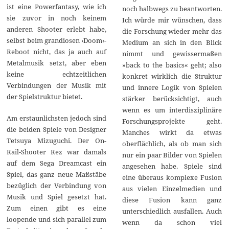
ist eine Powerfantasy, wie ich
noch halbwegs zu beantworten.
sie zuvor in noch keinem
Ich würde mir wünschen, dass
anderen Shooter erlebt habe,
die Forschung wieder mehr das
selbst beim grandiosen ›Doom‹-
Medium an sich in den Blick
Reboot nicht, das ja auch auf
nimmt und gewissermaßen
Metalmusik setzt, aber eben
»back to the basics« geht; also
keine echtzeitlichen
konkret wirklich die Struktur
Verbindungen der Musik mit
und innere Logik von Spielen
der Spielstruktur bietet.
stärker berücksichtigt, auch
wenn es um interdisziplinäre
Am erstaunlichsten jedoch sind
Forschungsprojekte geht.
die beiden Spiele von Designer
Manches wirkt da etwas
Tetsuya Mizuguchi. Der On-
oberflächlich, als ob man sich
Rail-Shooter Rez war damals
nur ein paar Bilder von Spielen
auf dem Sega Dreamcast ein
angesehen habe. Spiele sind
Spiel, das ganz neue Maßstäbe
eine überaus komplexe Fusion
bezüglich der Verbindung von
aus vielen Einzelmedien und
Musik und Spiel gesetzt hat.
diese Fusion kann ganz
Zum einen gibt es eine
unterschiedlich ausfallen. Auch
loopende und sich parallel zum
wenn da schon viel