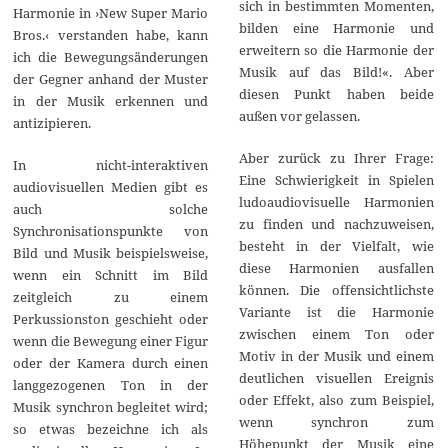
sich in bestimmten Momenten,
Harmonie in ›New Super Mario
bilden eine Harmonie und
Bros.‹ verstanden habe, kann
erweitern so die Harmonie der
ich die Bewegungsänderungen
Musik auf das Bild!«. Aber
der Gegner anhand der Muster
diesen Punkt haben beide
in der Musik erkennen und
außen vor gelassen.
antizipieren.
Aber zurück zu Ihrer Frage:
In nicht-interaktiven
Eine Schwierigkeit in Spielen
audiovisuellen Medien gibt es
ludoaudiovisuelle Harmonien
auch solche
zu finden und nachzuweisen,
Synchronisationspunkte von
besteht in der Vielfalt, wie
Bild und Musik beispielsweise,
diese Harmonien ausfallen
wenn ein Schnitt im Bild
können. Die offensichtlichste
zeitgleich zu einem
Variante ist die Harmonie
Perkussionston geschieht oder
zwischen einem Ton oder
wenn die Bewegung einer Figur
Motiv in der Musik und einem
oder der Kamera durch einen
deutlichen visuellen Ereignis
langgezogenen Ton in der
oder Effekt, also zum Beispiel,
Musik synchron begleitet wird;
wenn synchron zum
so etwas bezeichne ich als
Höhepunkt der Musik eine