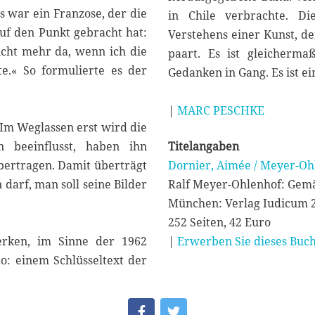
s war ein Franzose, der die
in Chile verbrachte. Di
auf den Punkt gebracht hat:
Verstehens einer Kunst, de
icht mehr da, wenn ich die
paart. Es ist gleicherm
e.« So formulierte es der
Gedanken in Gang. Es ist e
|
MARC PESCHKE
 Im Weglassen erst wird die
n beeinflusst, haben ihn
Titelangaben
 übertragen. Damit überträgt
Dornier, Aimée / Meyer-Ohl
darf, man soll seine Bilder
Ralf Meyer-Ohlenhof: Gemä
München: Verlag Iudicum 
252 Seiten, 42 Euro
erken, im Sinne der 1962
|
Erwerben Sie dieses Buch
o: einem Schlüsseltext der