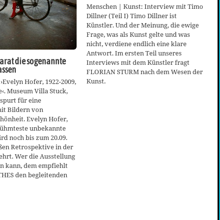
Menschen | Kunst: Interview mit Timo
Dillner (Teil I) Timo Dillner ist
Künstler. Und der Meinung, die ewige
Frage, was als Kunst gelte und was
nicht, verdiene endlich eine klare
Antwort. Im ersten Teil unseres
arat die sogenannte
Interviews mit dem Künstler fragt
assen
FLORIAN STURM nach dem Wesen der
Kunst.
 ›Evelyn Hofer, 1922-2009,
‹. Museum Villa Stuck,
purt für eine
it Bildern von
chönheit. Evelyn Hofer,
rühmteste unbekannte
ird noch bis zum 20.09.
ßen Retrospektive in der
eehrt. Wer die Ausstellung
en kann, dem empfiehlt
HES den begleitenden