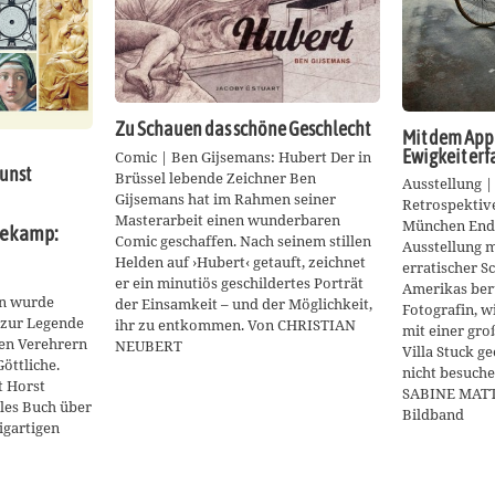
Zu Schauen das schöne Geschlecht
Mit dem App
Ewigkeit erf
Comic | Ben Gijsemans: Hubert Der in
unst
Brüssel lebende Zeichner Ben
Ausstellung |
Gijsemans hat im Rahmen seiner
Retrospektive
Masterarbeit einen wunderbaren
München Ends
dekamp:
Comic geschaffen. Nach seinem stillen
Ausstellung m
Helden auf ›Hubert‹ getauft, zeichnet
erratischer S
er ein minutiös geschildertes Porträt
Amerikas be
en wurde
der Einsamkeit – und der Möglichkeit,
Fotografin, w
 zur Legende
ihr zu entkommen. Von CHRISTIAN
mit einer gro
hen Verehrern
NEUBERT
Villa Stuck g
öttliche.
nicht besuch
t Horst
SABINE MATT
es Buch über
Bildband
igartigen