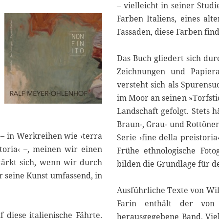
– vielleicht in seiner Stud
Farben Italiens, eines alt
Fassaden, diese Farben fin
Das Buch gliedert sich du
Zeichnungen und Papiera
versteht sich als Spurensu
im Moor an seinen »Torfsti
Landschaft gefolgt. Stets h
Braun-, Grau- und Rottönen
 – in Werkreihen wie ›terra
Serie ›fine della preistori
storia‹ –, meinen wir einen
Frühe ethnologische Foto
tärkt sich, wenn wir durch
bilden die Grundlage für d
r seine Kunst umfassend, in
Ausführliche Texte von Wi
Farin enthält der vo
f diese italienische Fährte.
herausgegebene Band. Viel 