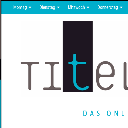
Montag
Dienstag
Mittwoch
Donnerstag
DAS ONL