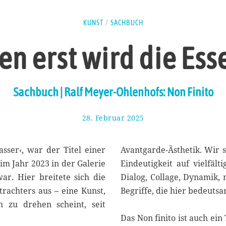
KUNST
/
SACHBUCH
n erst wird die Ess
Sachbuch | Ralf Meyer-Ohlenhofs: Non Finito
28. Februar 2025
1
5
.
M
sser‹, war der Titel einer
Avantgarde-Ästhetik. Wir s
ä
im Jahr 2023 in der Galerie
Eindeutigkeit auf vielfäl
r
r. Hier breitete sich die
Dialog, Collage, Dynamik, n
z
2
rachters aus – eine Kunst,
Begriffe, die hier bedeuts
0
 zu drehen scheint, seit
2
Das Non finito ist auch ei
5