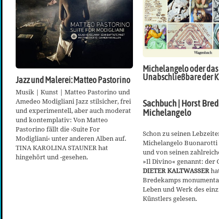
Michelangelo oder das
Unabschließbare der K
Jazz und Malerei: Matteo Pastorino
Musik | Kunst | Matteo Pastorino und
Amedeo Modigliani Jazz stilsicher, frei
Sachbuch | Horst Bre
und experimentell, aber auch moderat
Michelangelo
und kontemplativ: Von Matteo
Pastorino fällt die ›Suite For
Schon zu seinen Lebzeit
Modigliani‹ unter anderen Alben auf.
Michelangelo Buonarotti
TINA KAROLINA STAUNER hat
und von seinen zahlreic
hingehört und -gesehen.
»Il Divino« genannt: der G
DIETER KALTWASSER
ha
Bredekamps monumental
Leben und Werk des einz
Künstlers gelesen.