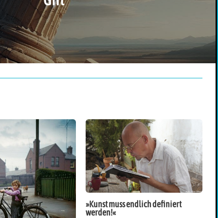
Gift
»Kunst muss endlich definiert
werden!«