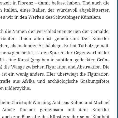
ienzeit in Florenz – damit befasst haben. Und auch die
en Italien, eines Italien der würdevoll abgeblätterten
den wir in den Werken des Schwabinger Künstlers.
rch die Namen der verschiedenen Serien der Gemälde,
rbeiten. Ihnen allen ist gemeinsam: Der Künstler
cher, als malender Archäologe. Er hat Totholz gemalt,
chen« gearbeitet, ist den Spuren der Gegenwart in der
ält seine Kunst (gegeben in subtilen, gedeckten Grün-,
) die Waage zwischen Figuration und Abstraktion. Die
a‹ ist ein wenig anders. Hier überwiegt die Figuration.
grafie aus Afrika und archäologische Grabungsfotos
en Bilderzyklus.
lhelm Christoph Warning, Andreas Kühne und Michael
n Aimée Dornier gemeinsam mit dem Künstler
auch zur Biografie des Künstlers, der seine Kindheit