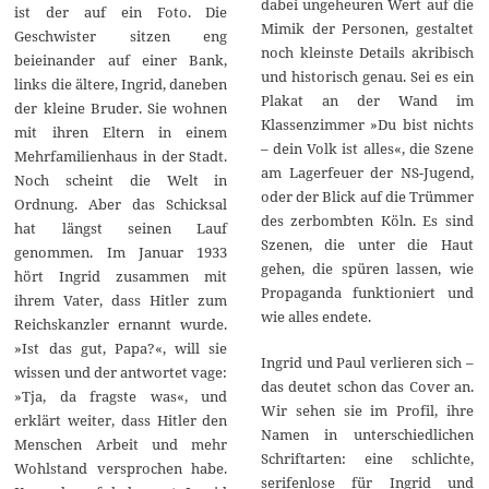
dabei ungeheuren Wert auf die
ist der auf ein Foto. Die
Mimik der Personen, gestaltet
Geschwister sitzen eng
noch kleinste Details akribisch
beieinander auf einer Bank,
und historisch genau. Sei es ein
links die ältere, Ingrid, daneben
Plakat an der Wand im
der kleine Bruder. Sie wohnen
Klassenzimmer »Du bist nichts
mit ihren Eltern in einem
– dein Volk ist alles«, die Szene
Mehrfamilienhaus in der Stadt.
am Lagerfeuer der NS-Jugend,
Noch scheint die Welt in
oder der Blick auf die Trümmer
Ordnung. Aber das Schicksal
des zerbombten Köln. Es sind
hat längst seinen Lauf
Szenen, die unter die Haut
genommen. Im Januar 1933
gehen, die spüren lassen, wie
hört Ingrid zusammen mit
Propaganda funktioniert und
ihrem Vater, dass Hitler zum
wie alles endete.
Reichskanzler ernannt wurde.
»Ist das gut, Papa?«, will sie
Ingrid und Paul verlieren sich –
wissen und der antwortet vage:
das deutet schon das Cover an.
»Tja, da fragste was«, und
Wir sehen sie im Profil, ihre
erklärt weiter, dass Hitler den
Namen in unterschiedlichen
Menschen Arbeit und mehr
Schriftarten: eine schlichte,
Wohlstand versprochen habe.
serifenlose für Ingrid und