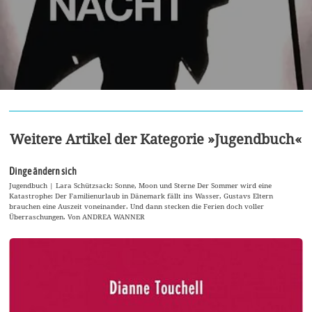
Weitere Artikel der Kategorie »Jugendbuch«
Dinge ändern sich
Jugendbuch | Lara Schützsack: Sonne, Moon und Sterne Der Sommer wird eine
Katastrophe: Der Familienurlaub in Dänemark fällt ins Wasser, Gustavs Eltern
brauchen eine Auszeit voneinander. Und dann stecken die Ferien doch voller
Überraschungen. Von ANDREA WANNER