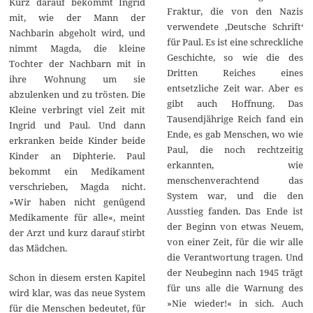
Kurz darauf bekommt Ingrid
Fraktur, die von den Nazis
mit, wie der Mann der
verwendete ‚Deutsche Schrift‘
Nachbarin abgeholt wird, und
für Paul. Es ist eine schreckliche
nimmt Magda, die kleine
Geschichte, so wie die des
Tochter der Nachbarn mit in
Dritten Reiches eines
ihre Wohnung um sie
entsetzliche Zeit war. Aber es
abzulenken und zu trösten. Die
gibt auch Hoffnung. Das
Kleine verbringt viel Zeit mit
Tausendjährige Reich fand ein
Ingrid und Paul. Und dann
Ende, es gab Menschen, wo wie
erkranken beide Kinder beide
Paul, die noch rechtzeitig
Kinder an Diphterie. Paul
erkannten, wie
bekommt ein Medikament
menschenverachtend das
verschrieben, Magda nicht.
System war, und die den
»Wir haben nicht genügend
Ausstieg fanden. Das Ende ist
Medikamente für alle«, meint
der Beginn von etwas Neuem,
der Arzt und kurz darauf stirbt
von einer Zeit, für die wir alle
das Mädchen.
die Verantwortung tragen. Und
der Neubeginn nach 1945 trägt
Schon in diesem ersten Kapitel
für uns alle die Warnung des
wird klar, was das neue System
»Nie wieder!« in sich. Auch
für die Menschen bedeutet, für