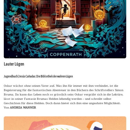
Lauter Lügen
Jugendbuch | Jesús Cañadas: Die Bibliothek der wahren Lügen
Oskar wächst ohne seinen Vater auf. Was ihn für immer mit ihm verbindet, ist die
Begeisterung für die fantastischen Abenteuer in den Büchern des Schriftstellers Simon
Bruma. Da kann das Leben noch so grässlich sein: Oskar vergräbt sich in die Lektüre,
lässt in seiner Fantasie Brumas Helden lebendig werden – und schreibt selbst
Geschichten für diese Helden. Doch dann bietet sich ihm eine ungeahnte Möglichkeit.
Von
ANDREA WANNER