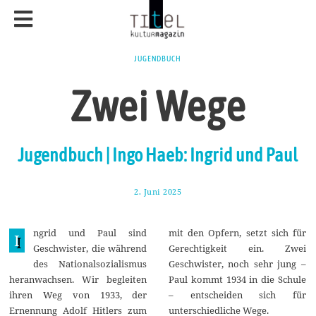
JUGENDBUCH
Zwei Wege
Jugendbuch | Ingo Haeb: Ingrid und Paul
2. Juni 2025
9
.
J
u
ngrid und Paul sind
mit den Opfern, setzt sich für
n
I
i
Geschwister, die während
Gerechtigkeit ein. Zwei
2
des Nationalsozialismus
Geschwister, noch sehr jung –
0
2
heranwachsen. Wir begleiten
Paul kommt 1934 in die Schule
5
ihren Weg von 1933, der
– entscheiden sich für
Ernennung Adolf Hitlers zum
unterschiedliche Wege.