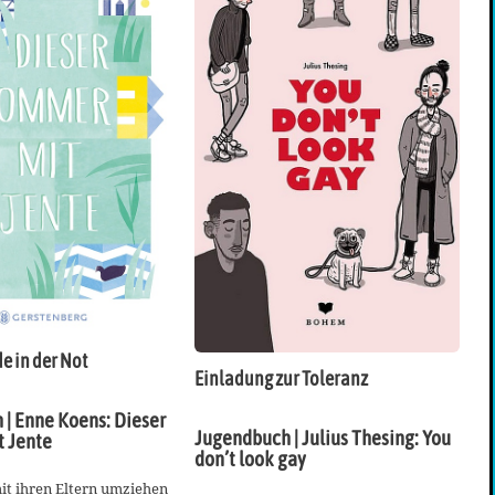
e in der Not
Einladung zur Toleranz
| Enne Koens: Dieser
Jugendbuch | Julius Thesing: You
 Jente
don’t look gay
it ihren Eltern umziehen