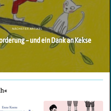
NÄCHSTER ARTIKEL
orderung – und ein Dank an Kekse
ch«