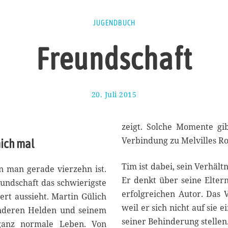
JUGENDBUCH
Freundschaft
20. Juli 2015
1
7
.
A
zeigt. Solche Momente gib
u
Verbindung zu Melvilles Ro
mich mal
g
u
Tim ist dabei, sein Verhält
s
nn man gerade vierzehn ist.
t
Er denkt über seine Eltern
eundschaft das schwierigste
2
erfolgreichen Autor. Das 
ert aussieht. Martin Gülich
0
1
weil er sich nicht auf sie
onderen Helden und seinem
7
seiner Behinderung stellen.
 ganz normale Leben. Von