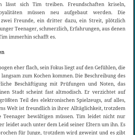
h lässt sich Tim treiben. Freundschaften kriseln,
Loyalitäten müssen neu aufgebaut werden. Die
zwei Freunde, ein dritter dazu, ein Streit, plötzlich
g junger Teenager, schmerzlich, Erfahrungen, aus denen
Tim immerhin schafft es.
en
gen eher flach, sein Fokus liegt auf den Gefühlen, die
he langsam zum Kochen kommen. Die Beschreibung des
örliche Beschäftigung mit Prüfungen und Noten, das
nen Stadt scheint fast altmodisch. Er verzichtet auf
größten Teil des elektronischen Spielzeugs, auf alles,
ms Welt ist freundlich in ihrer Alltäglichkeit, trotzdem
e Teenager bewältigen müssen. Tim leidet nicht nur
er leidet auch unter dem Leid seiner Eltern um ihn. Es
prochen für Junge, trotzdem wird geweint und es gibt