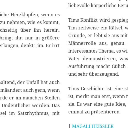
liebevolle körperliche Ber
iche Herzklopfen, wenn es
Tims Konflikt wird gespie
o zu nehmen, wie es kommt,
Tim zeitweise ein Rätsel, 
chzeitig über ihn herein.
Gründe, er lebt sie aus mi
 bringt ihn nur in größere
Männerrolle aus, genau d
rlangen, denkt Tim. Er irrt
interessantes Thema, es wi
Vater demonstrieren, was 
Ausführung macht Gülich s
und sehr überzeugend.
haltend, der Unfall hat auch
Tims Geschichte ist eine s
er mäandert auch gern, wenn
ist, merkt man erst, wenn 
ürde er an manchen Stellen
sie. Es war eine gute Idee
 Undeutlicher werden. Das
einmal zu präsentieren.
hsel im Satzrhythmus, mit
|
MAGALI HEISSLER