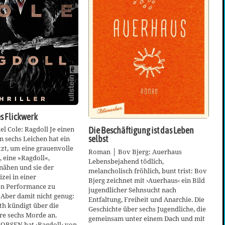
s Flickwerk
l Cole: Ragdoll Je einen
Die Beschäftigung ist das Leben
n sechs Leichen hat ein
selbst
zt, um eine grauenvolle
Roman │ Bov Bjerg: Auerhaus
 eine »Ragdoll«,
Lebensbejahend tödlich,
ähen und sie der
melancholisch fröhlich, bunt trist: Bov
zei in einer
Bjerg zeichnet mit ›Auerhaus‹ ein Bild
en Performance zu
jugendlicher Sehnsucht nach
 Aber damit nicht genug:
Entfaltung, Freiheit und Anarchie. Die
th kündigt über die
Geschichte über sechs Jugendliche, die
re sechs Morde an.
gemeinsam unter einem Dach und mit
BSEN hat ›Ragdoll‹ von