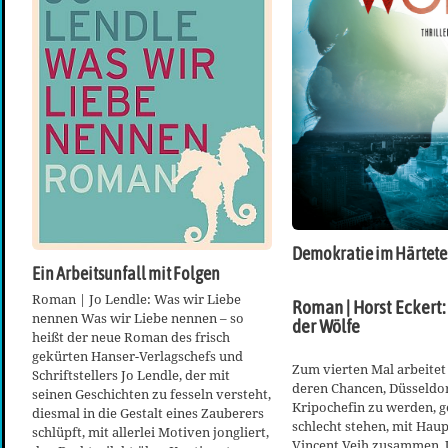
Demokratie im Härtete
Ein Arbeitsunfall mit Folgen
Roman | Jo Lendle: Was wir Liebe
Roman | Horst Eckert:
nennen Was wir Liebe nennen – so
der Wölfe
heißt der neue Roman des frisch
gekürten Hanser-Verlagschefs und
Zum vierten Mal arbeitet
Schriftstellers Jo Lendle, der mit
deren Chancen, Düsseldor
seinen Geschichten zu fesseln versteht,
Kripochefin zu werden, g
diesmal in die Gestalt eines Zauberers
schlecht stehen, mit Ha
schlüpft, mit allerlei Motiven jongliert,
Vincent Veih zusammen. 