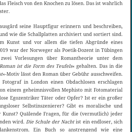
s Fleisch von den Knochen zu lösen. Das ist wahrlich
ster.
nausgård seine Hauptfigur erinnern und beschreiben,
nd wie die Schallplatten archiviert und sortiert sind.
 um Kunst und vor allem die tiefen Abgründe eines
2019 war der Norweger als Poetik-Dozent in Tübingen
 zwei Vorlesungen über Romantheorie unter dem
Roman ist die Form des Teufels
« gehalten. Das in die
st
«-Motiv lässt den Roman über Gebühr ausschweifen.
 Fotograf in London einen Obdachlosen erschlagen
on einem geheimnisvollen Mephisto mit Fotomaterial
slose Egozentriker Täter oder Opfer? Ist er ein großer
gsloser Selbstinszenierer? Gibt es moralische und
r Kunst? Quälende Fragen, für die (vermutlich) jeder
inden wird.
Die Schule der Nacht
ist ein endloser, sich
edankenstrom. Ein Buch so anstrengend wie eine