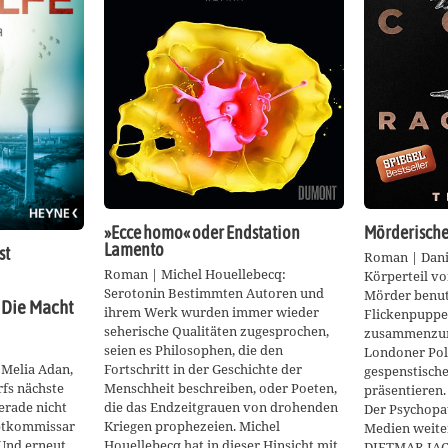
»Ecce homo« oder Endstation
Mörderische
Lamento
st
Roman | Danie
Roman | Michel Houellebecq:
Körperteil vo
Serotonin Bestimmten Autoren und
Mörder benut
 Die Macht
ihrem Werk wurden immer wieder
Flickenpuppe,
seherische Qualitäten zugesprochen,
zusammenzun
seien es Philosophen, die den
Londoner Poli
 Melia Adan,
Fortschritt in der Geschichte der
gespenstisch
fs nächste
Menschheit beschreiben, oder Poeten,
präsentieren.
erade nicht
die das Endzeitgrauen von drohenden
Der Psychopa
uptkommissar
Kriegen prophezeien. Michel
Medien weite
Und erneut
Houellebecq hat in dieser Hinsicht mit
DIETMAR JACO