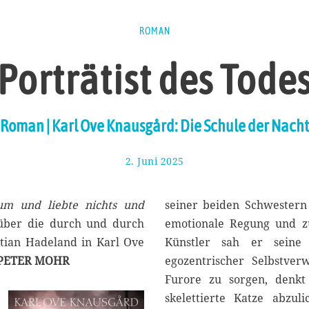
ROMAN
Porträtist des Tode
Roman | Karl Ove Knausgård: Die Schule der Nacht
2. Juni 2025
1
1
.
J
um und liebte nichts und
seiner beiden Schwestern 
u
d über die durch und durch
emotionale Regung und zü
n
tian Hadeland in Karl Ove
Künstler sah er seine
i
2
PETER MOHR
egozentrischer Selbstver
0
Furore zu sorgen, denkt
2
skelettierte Katze abzul
5