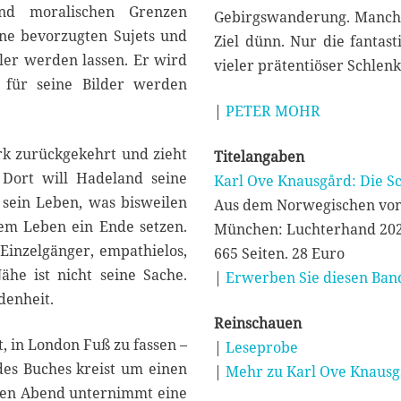
und moralischen Grenzen
Gebirgswanderung. Manchm
ine bevorzugten Sujets und
Ziel dünn. Nur die fantas
ler werden lassen. Er wird
vieler prätentiöser Schlen
 für seine Bilder werden
|
PETER MOHR
rk zurückgekehrt und zieht
Titelangaben
 Dort will Hadeland seine
Karl Ove Knausgård: Die S
 sein Leben, was bisweilen
Aus dem Norwegischen von
nem Leben ein Ende setzen.
München: Luchterhand 20
 Einzelgänger, empathielos,
665 Seiten. 28 Euro
ähe ist nicht seine Sache.
|
Erwerben Sie diesen Band
denheit.
Reinschauen
, in London Fuß zu fassen –
|
Leseprobe
des Buches kreist um einen
|
Mehr zu Karl Ove Knausg
gen Abend unternimmt eine