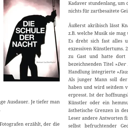
Kadaver stundenlang, um da
nichts für zartbesaitete Gei
Äußerst akribisch lässt K
z.B. welche Musik sie mag u
Es dreht sich fast alles
exzessiven Künstlertums. 
zu Gast und hatte dort
bezeichnenden Titel »
Der 
Handlung integrierte »
Fau
Als junger Mann soll der
haben und wird seitdem v
erpresst. Ist der hoffnung
ge Ausdauer. Je tiefer man
Künstler oder ein hemmun
.
ästhetische Grenzen in de
Leser andere Antworten f
Fotografen erzählt, der die
selbst befruchtender G