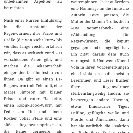
unbekannten Aspekten zu
weiterspinnen. Es ist außerdem
betrachten.
eine Hommage an die finnische
Autorin Tove Jansson, die
Nach einer kurzen Einführung
Mutter der Mumin-Trolle, die in
in die Anatomie der
»Das Sommerbuch« eine
Regenwürmer, ihre Farbe und
»Abhandlung für
Größe (die von »sehr kurz« bis
Regenwürmer, die kaputt
»endlos lang« reicht, erfahren
gegangen sind« eingefügt hat.
wir, dass es weltweit rund 700
Ein Zitat daraus dem Buch
verschiedene Arten gibt, und
vorangestellt. Und wenn Noemi
machen die Bekanntschaft
Vola in ihren Vorbemerkungen
einiger der berühmtesten von
einschränkt, dass »die meisten
ihnen. Da gibt es einen ET-
Leserinnen und Leser Bücher
Regenwurm (mit Telefon!), eine
über Regenwürmer
Marge Simpson mit blauer
sterbenslangweilig finden; sie
Frisur und roter Halskette,
bevorzugen andere Themen,
einen Robin-Hood-Wurm mit
etwas Dinosaurier, Tiger,
Feder am Hut und einem
Delfine, geflügelte weiße und
Köcher voller Pfeile und eine
Pferde und Ähnliches«, dann
süße Regenwurmprinzessin,
hat sie natürlich die Reaktion
die keine geringere als
am Ende ihres Buches schon