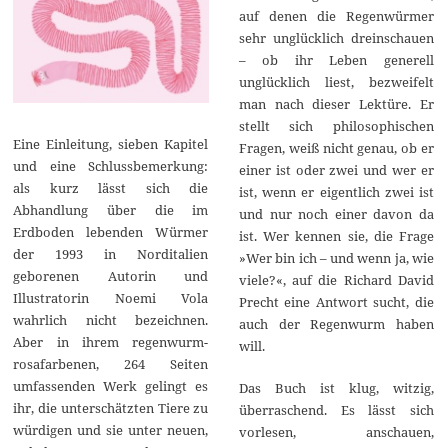
auf denen die Regenwürmer
sehr unglücklich dreinschauen
– ob ihr Leben generell
unglücklich liest, bezweifelt
man nach dieser Lektüre. Er
stellt sich philosophischen
Eine Einleitung, sieben Kapitel
Fragen, weiß nicht genau, ob er
und eine Schlussbemerkung:
einer ist oder zwei und wer er
als kurz lässt sich die
ist, wenn er eigentlich zwei ist
Abhandlung über die im
und nur noch einer davon da
Erdboden lebenden Würmer
ist. Wer kennen sie, die Frage
der 1993 in Norditalien
»Wer bin ich – und wenn ja, wie
geborenen Autorin und
viele?«, auf die Richard David
Illustratorin Noemi Vola
Precht eine Antwort sucht, die
wahrlich nicht bezeichnen.
auch der Regenwurm haben
Aber in ihrem regenwurm-
will.
rosafarbenen, 264 Seiten
umfassenden Werk gelingt es
Das Buch ist klug, witzig,
ihr, die unterschätzten Tiere zu
überraschend. Es lässt sich
würdigen und sie unter neuen,
vorlesen, anschauen,