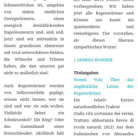
Schneewittchen ist, umgeben
vorhergesehen: Wir lieben
von sieben niedlichen
jetzt alle Regenwürmer und
Zwergwürmern, einen
können uns kaum ein
energisch dreinblickenden
spannenderes und
Napoleonwurm und, und, und.
vielseitigeres Tier vorstellen,
Jetzt sind wir mittendrin in
als diesen überaus
einem grandiosen Abenteuer
sympathischen Wurm!
mit total unterschätzen Helden,
die Wünsche und Träume
|
ANDREA WANNER
haben, die den unseren gar
nicht so unähnlich sind.
Titelangaben
Noemi Vola: Über das
Auch Regenwürmer werden
unglückliche Leben der
von Selbstzweifeln geplagt,
Regenwürmer
wissen nicht immer, wer sie
Ein relativ kurzes
sind und wer sie sein wollen.
naturkundliches Traktat
Vielleicht lieber ein
(Sulla vita sortunata dei vermi.
Schnürsenkel? Ein Ring? Oder
Trattato abbastanza breve di
das Gummiband einer
storia natural, 2021) Aus dem
Steinschleuder. Akribisch hält
Italienischen von Alexandra