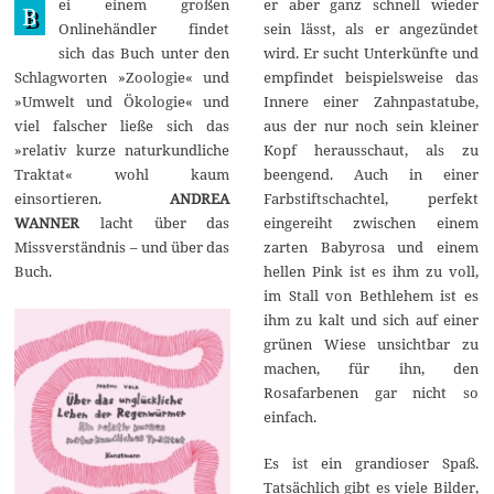
ei einem großen
er aber ganz schnell wieder
u
B
n
Onlinehändler findet
sein lässt, als er angezündet
i
sich das Buch unter den
wird. Er sucht Unterkünfte und
2
0
Schlagworten »Zoologie« und
empfindet beispielsweise das
2
»Umwelt und Ökologie« und
Innere einer Zahnpastatube,
5
viel falscher ließe sich das
aus der nur noch sein kleiner
»relativ kurze naturkundliche
Kopf herausschaut, als zu
Traktat« wohl kaum
beengend. Auch in einer
einsortieren.
ANDREA
Farbstiftschachtel, perfekt
WANNER
lacht über das
eingereiht zwischen einem
Missverständnis – und über das
zarten Babyrosa und einem
Buch.
hellen Pink ist es ihm zu voll,
im Stall von Bethlehem ist es
ihm zu kalt und sich auf einer
grünen Wiese unsichtbar zu
machen, für ihn, den
Rosafarbenen gar nicht so
einfach.
Es ist ein grandioser Spaß.
Tatsächlich gibt es viele Bilder,