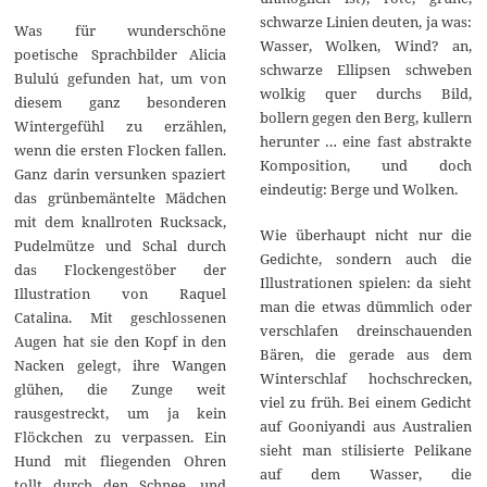
schwarze Linien deuten, ja was:
Was für wunderschöne
Wasser, Wolken, Wind? an,
poetische Sprachbilder Alicia
schwarze Ellipsen schweben
Bululú gefunden hat, um von
wolkig quer durchs Bild,
diesem ganz besonderen
bollern gegen den Berg, kullern
Wintergefühl zu erzählen,
herunter … eine fast abstrakte
wenn die ersten Flocken fallen.
Komposition, und doch
Ganz darin versunken spaziert
eindeutig: Berge und Wolken.
das grünbemäntelte Mädchen
mit dem knallroten Rucksack,
Wie überhaupt nicht nur die
Pudelmütze und Schal durch
Gedichte, sondern auch die
das Flockengestöber der
Illustrationen spielen: da sieht
Illustration von Raquel
man die etwas dümmlich oder
Catalina. Mit geschlossenen
verschlafen dreinschauenden
Augen hat sie den Kopf in den
Bären, die gerade aus dem
Nacken gelegt, ihre Wangen
Winterschlaf hochschrecken,
glühen, die Zunge weit
viel zu früh. Bei einem Gedicht
rausgestreckt, um ja kein
auf Gooniyandi aus Australien
Flöckchen zu verpassen. Ein
sieht man stilisierte Pelikane
Hund mit fliegenden Ohren
auf dem Wasser, die
tollt durch den Schnee, und