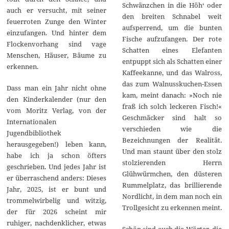
Schwänzchen in die Höh‘ oder
auch er versucht, mit seiner
den breiten Schnabel weit
feuerroten Zunge den Winter
aufsperrend, um die bunten
einzufangen. Und hinter dem
Fische aufzufangen. Der rote
Flockenvorhang sind vage
Schatten eines Elefanten
Menschen, Häuser, Bäume zu
entpuppt sich als Schatten einer
erkennen.
Kaffeekanne, und das Walross,
das zum Walnusskuchen-Essen
Dass man ein Jahr nicht ohne
kam, meint danach: »Noch nie
den Kinderkalender (nur den
fraß ich solch leckeren Fisch!«
vom Moritz Verlag, von der
Geschmäcker sind halt so
Internationalen
verschieden wie die
Jugendbibliothek
Bezeichnungen der Realität.
herausgegeben!) leben kann,
Und man staunt über den stolz
habe ich ja schon öfters
stolzierenden Herrn
geschrieben. Und jedes Jahr ist
Glühwürmchen, den düsteren
er überraschend anders: Dieses
Rummelplatz, das brillierende
Jahr, 2025, ist er bunt und
Nordlicht, in dem man noch ein
trommelwirbelig und witzig,
Trollgesicht zu erkennen meint.
der für 2026 scheint mir
ruhiger, nachdenklicher, etwas
Schön sind auch die Wörter, die