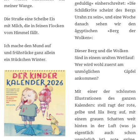
geduldig« einherschreitet: »Die
meiner Wange.
Schildkröte scheint des Bergs
Urahn zu sein«, und eine Woche
Die Straße eine Scheibe Eis
danach sehen wir den
mit Milch, die in feinen Flocken
ägyptischen »Berg der
vom Himmel fällt.
Wolken«:
Ich mache den Mund auf
Dieser Berg und die Wolken
und frühstücke ganz allein
Sind in einem uralten Wettlauf:
ein Stückchen Winter.
Wer wird wohl zuerst am
unmöglichen Gipfel
ankommen?
Mit einer der schönsten
Illustrationen des ganzen
Kalenders: steil ragt der rote,
gelbe und lila Berg auf, mit
einem grauen Schatten weit
hinten in der Luft (was ja
eigentlich auch schon
unmöglich ist), rote, grüne,