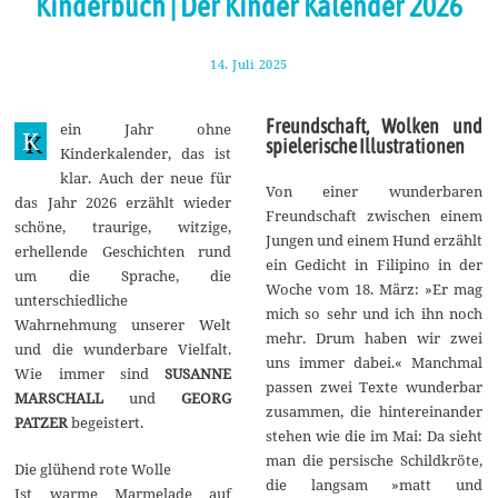
Kinderbuch | Der Kinder Kalender 2026
14. Juli 2025
2
3
.
J
Freundschaft, Wolken und
ein Jahr ohne
u
K
spielerische Illustrationen
l
Kinderkalender, das ist
i
klar. Auch der neue für
2
Von einer wunderbaren
0
das Jahr 2026 erzählt wieder
Freundschaft zwischen einem
2
schöne, traurige, witzige,
5
Jungen und einem Hund erzählt
erhellende Geschichten rund
ein Gedicht in Filipino in der
um die Sprache, die
Woche vom 18. März: »Er mag
unterschiedliche
mich so sehr und ich ihn noch
Wahrnehmung unserer Welt
mehr. Drum haben wir zwei
und die wunderbare Vielfalt.
uns immer dabei.« Manchmal
Wie immer sind
SUSANNE
passen zwei Texte wunderbar
MARSCHALL
und
GEORG
zusammen, die hintereinander
PATZER
begeistert.
stehen wie die im Mai: Da sieht
man die persische Schildkröte,
Die glühend rote Wolle
die langsam »matt und
Ist warme Marmelade auf