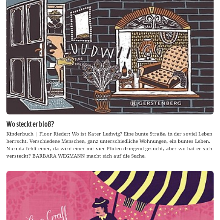
Wo steckt er bloß?
Kinderbuch | Floor Rieder: Wo ist Kater Ludwig? Eine bunte Straße, in der soviel Leben
herrscht. Verschiedene Menschen, ganz unterschiedliche Wohnungen, ein buntes Leben.
Nur: da fehlt einer, da wird einer mit vier Pfoten dringend gesucht, aber wo hat er sich
versteckt? BARBARA WEGMANN macht sich auf die Suche.