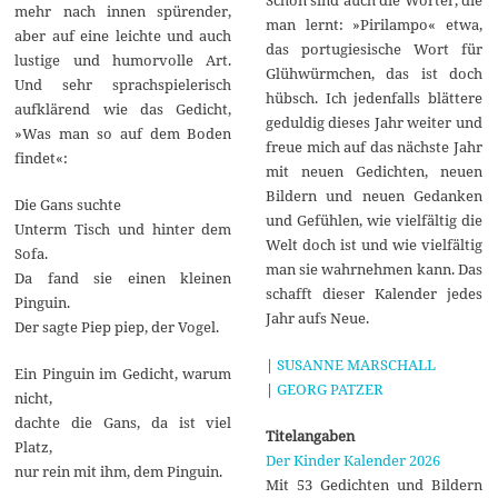
mehr nach innen spürender,
man lernt: »Pirilampo« etwa,
aber auf eine leichte und auch
das portugiesische Wort für
lustige und humorvolle Art.
Glühwürmchen, das ist doch
Und sehr sprachspielerisch
hübsch. Ich jedenfalls blättere
aufklärend wie das Gedicht,
geduldig dieses Jahr weiter und
»Was man so auf dem Boden
freue mich auf das nächste Jahr
findet«:
mit neuen Gedichten, neuen
Bildern und neuen Gedanken
Die Gans suchte
und Gefühlen, wie vielfältig die
Unterm Tisch und hinter dem
Welt doch ist und wie vielfältig
Sofa.
man sie wahrnehmen kann. Das
Da fand sie einen kleinen
schafft dieser Kalender jedes
Pinguin.
Jahr aufs Neue.
Der sagte Piep piep, der Vogel.
|
SUSANNE MARSCHALL
Ein Pinguin im Gedicht, warum
|
GEORG PATZER
nicht,
dachte die Gans, da ist viel
Titelangaben
Platz,
Der Kinder Kalender 2026
nur rein mit ihm, dem Pinguin.
Mit 53 Gedichten und Bildern