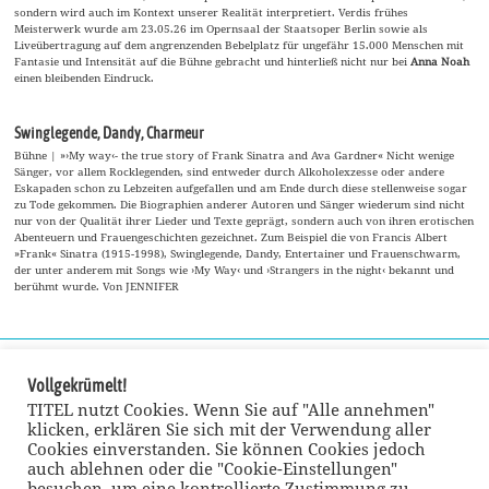
sondern wird auch im Kontext unserer Realität interpretiert. Verdis frühes
Meisterwerk wurde am 23.05.26 im Opernsaal der Staatsoper Berlin sowie als
Liveübertragung auf dem angrenzenden Bebelplatz für ungefähr 15.000 Menschen mit
Fantasie und Intensität auf die Bühne gebracht und hinterließ nicht nur bei
Anna Noah
einen bleibenden Eindruck.
Swinglegende, Dandy, Charmeur
Bühne | »›My way‹- the true story of Frank Sinatra and Ava Gardner« Nicht wenige
Sänger, vor allem Rocklegenden, sind entweder durch Alkoholexzesse oder andere
Eskapaden schon zu Lebzeiten aufgefallen und am Ende durch diese stellenweise sogar
zu Tode gekommen. Die Biographien anderer Autoren und Sänger wiederum sind nicht
nur von der Qualität ihrer Lieder und Texte geprägt, sondern auch von ihren erotischen
Abenteuern und Frauengeschichten gezeichnet. Zum Beispiel die von Francis Albert
»Frank« Sinatra (1915-1998), Swinglegende, Dandy, Entertainer und Frauenschwarm,
der unter anderem mit Songs wie ›My Way‹ und ›Strangers in the night‹ bekannt und
berühmt wurde. Von JENNIFER
Vollgekrümelt!
TITEL nutzt Cookies. Wenn Sie auf "Alle annehmen"
klicken, erklären Sie sich mit der Verwendung aller
Cookies einverstanden. Sie können Cookies jedoch
auch ablehnen oder die "Cookie-Einstellungen"
besuchen, um eine kontrollierte Zustimmung zu