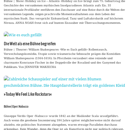
Bühne | Show: Holiday on Ice – Atlantis ›Holiday on Ice‹ bringt zum 75. Geburtstag die
Geschichte des versunkenen mythischen Inselparadieses Atlantis aufs Eis. 35
internationale Profiläufer entführen den Zuschauer auf eine Reise durch die Welten der
versunkenen Legende, zeigen prachtvolle Momentaufnahmen aus dem Leben der
mystischen Stadt. Das verspricht Eiskunstlauf, Tanz und Luftakrobatik auf höchstem
Niveau. ANNA NOAH freut sich auf bunten Eiszauber mit Überraschungsmomenten.
Die Welt als eine Bühne begreifen
Bühne | Theater: William Shakespeares ›Wie es Euch gefällt‹ Rollentausch,
Verwechslungskomödie, Utopie sowie träumerische Sehnsucht prägen die Komödien
William Shakespeares (1564-1616). In Pforzheim verzaubert eine reizende und
charmante Konstanze Fischer in der Doppelrolle der Rosalind und des Ganymed das
Publikum. Von JENNIFER WARZECHA
»Today We Feel Like Rockstars«
Bühne | Oper: Nabucco
Giuseppe Verdis Oper ›Nabucco‹ wurde 1842 an der Mailänder Scala uraufgeführt.
Auch wenn die gesehene Inszenierung 184 Jahre später möglicherweise nicht darauf
abzielte, ein politisches Statement abzugeben, waren etwaige Parallelen durchaus
erkennbar. Kein Wunder, denn die Oper ist als Kunstform nicht nur politisch relevant,