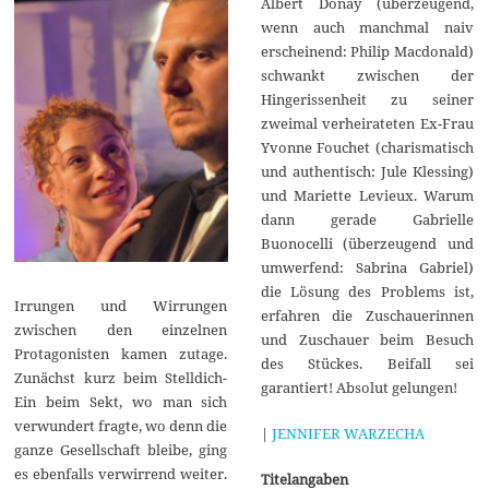
Albert Donay (überzeugend,
wenn auch manchmal naiv
erscheinend: Philip Macdonald)
schwankt zwischen der
Hingerissenheit zu seiner
zweimal verheirateten Ex-Frau
Yvonne Fouchet (charismatisch
und authentisch: Jule Klessing)
und Mariette Levieux. Warum
dann gerade Gabrielle
Buonocelli (überzeugend und
umwerfend: Sabrina Gabriel)
die Lösung des Problems ist,
Irrungen und Wirrungen
erfahren die Zuschauerinnen
zwischen den einzelnen
und Zuschauer beim Besuch
Protagonisten kamen zutage.
des Stückes. Beifall sei
Zunächst kurz beim Stelldich-
garantiert! Absolut gelungen!
Ein beim Sekt, wo man sich
verwundert fragte, wo denn die
|
JENNIFER WARZECHA
ganze Gesellschaft bleibe, ging
es ebenfalls verwirrend weiter.
Titelangaben