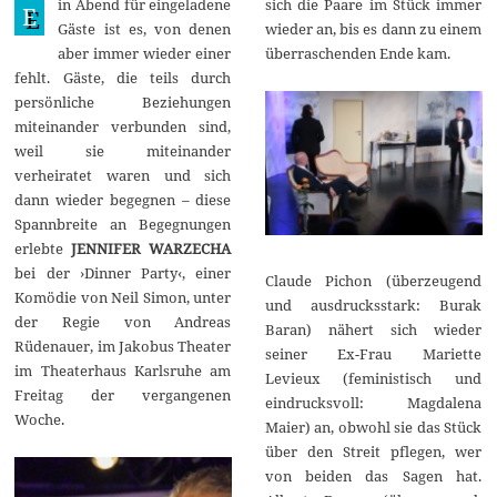
in Abend für eingeladene
sich die Paare im Stück immer
t
E
o
Gäste ist es, von denen
wieder an, bis es dann zu einem
b
aber immer wieder einer
überraschenden Ende kam.
e
r
fehlt. Gäste, die teils durch
2
persönliche Beziehungen
0
2
miteinander verbunden sind,
5
weil sie miteinander
verheiratet waren und sich
dann wieder begegnen – diese
Spannbreite an Begegnungen
erlebte
JENNIFER WARZECHA
bei der ›Dinner Party‹, einer
Claude Pichon (überzeugend
Komödie von Neil Simon, unter
und ausdrucksstark: Burak
der Regie von Andreas
Baran) nähert sich wieder
Rüdenauer, im Jakobus Theater
seiner Ex-Frau Mariette
im Theaterhaus Karlsruhe am
Levieux (feministisch und
Freitag der vergangenen
eindrucksvoll: Magdalena
Woche.
Maier) an, obwohl sie das Stück
über den Streit pflegen, wer
von beiden das Sagen hat.