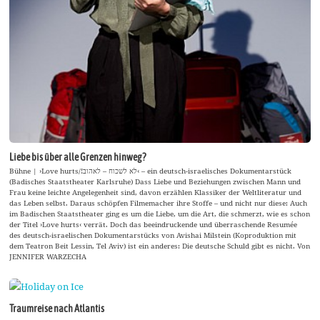
Liebe bis über alle Grenzen hinweg?
Bühne | ›Love hurts/!לא לשכוח – לאהוב‹ – ein deutsch-israelisches Dokumentarstück
(Badisches Staatstheater Karlsruhe) Dass Liebe und Beziehungen zwischen Mann und
Frau keine leichte Angelegenheit sind, davon erzählen Klassiker der Weltliteratur und
das Leben selbst. Daraus schöpfen Filmemacher ihre Stoffe – und nicht nur diese: Auch
im Badischen Staatstheater ging es um die Liebe, um die Art, die schmerzt, wie es schon
der Titel ›Love hurts‹ verrät. Doch das beeindruckende und überraschende Resumée
des deutsch-israelischen Dokumentarstücks von Avishai Milstein (Koproduktion mit
dem Teatron Beit Lessin, Tel Aviv) ist ein anderes: Die deutsche Schuld gibt es nicht. Von
JENNIFER WARZECHA
Traumreise nach Atlantis