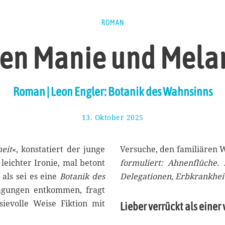
ROMAN
en Manie und Mela
Roman | Leon Engler: Botanik des Wahnsinns
13. Oktober 2025
2
7
.
O
heit
«, konstatiert der junge
Versuche, den familiären 
k
leichter Ironie, mal betont
formuliert: Ahnenflüche. 
t
 als sei es eine
Botanik des
Delegationen, Erbkrankhei
o
b
ägungen entkommen, fragt
e
ievolle Weise Fiktion mit
Lieber verrückt als einer
r
2