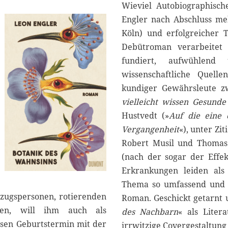
0
Wieviel Autobiographisch
2
Engler nach Abschluss me
5
Köln) und erfolgreicher
Debütroman verarbeitet 
fundiert, aufwühlend 
wissenschaftliche Quell
kundiger Gewährsleute zw
vielleicht wissen Gesunde
Hustvedt (»
Auf die eine 
Vergangenheit
«), unter Zi
Robert Musil und Thomas 
(nach der sogar der Effek
Erkrankungen leiden als a
Thema so umfassend und z
ezugspersonen, rotierenden
Roman. Geschickt getarnt un
en, will ihm auch als
des Nachbarn
« als Liter
ssen Geburtstermin mit der
irrwitzige Covergestaltung 