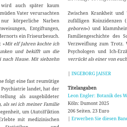
, wird auch später kaum
smüden Vater verursachten
Zwischen Krankheit und 
 nur körperliche Narben
zufälligen Koinzidenzen (
nweisungen, Entgiftungen,
geboren
«) und klammheiml
ernorts ein Friseurbesuch.
Familiengeschichte des S
: »
Mit elf Jahren kochte ich
Verzweiflung zum Trotz. 
runken und bekifft um die
Psychologen und Ich-Erzä
i nach Hause. Mit siebzehn
verrückt als einer von euc
|
INGEBORG JAISER
 folgt eine fast reumütige
Titelangaben
 Psychiatrie landet, hat der
Leon Engler: Botanik des 
ellung als ausgebildeter
Köln: Dumont 2025
, als sei ich meiner Familie
206 Seiten. 23 Euro
egenheit, um (Auto)Fiktion
|
Erwerben Sie diesen Band
Erlebte mit medizinischen