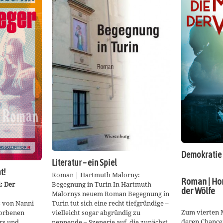
Demokratie 
Literatur – ein Spiel
t!
Roman | Hartmuth Malorny:
Roman | Hor
: Der
Begegnung in Turin In Hartmuth
der Wölfe
Malornys neuem Roman Begegnung in
‹ von Nanni
Turin tut sich eine recht tiefgründige –
Zum vierten M
torbenen
vielleicht sogar abgründig zu
deren Chance
ers und
nennende – Szenerie auf, die zunächst