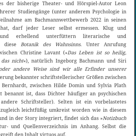
es der bisherige Theater- und Hörspiel-Autor Leon
hrerer Studiengänge (unter anderem Psychologie in
 Teilnahme am Bachmannwettbewerb 2022 in seinen
hat, darf jeder Leser selbst ermessen. Klug und
und erhellend unterfüttern literarische und
en diese
Botanik des Wahnsinns
. Unter Anrufung
ischen Christine Lavant (»
Das Leben ist so heilig,
 das nicht
«), natürlich Ingeborg Bachmann und Siri
oder andere Weise sind wir alle Erfinder unserer
tierung bekannter schriftstellerischer Größen zwischen
Bernhardt, zwischen Hilde Domin und Sylvia Plath
t benannt ist, dass Dichter häufiger an psychischen
ndere Schriftsteller). Selten ist ein vorbelastetes
ugleich leichtfüßig umkreist worden wie in diesem
d in der Story integriert, findet sich das »
Notizbuch
atur- und Quellenverzeichnis im Anhang. Selbst die
greift den Inhalt virtuos auf.