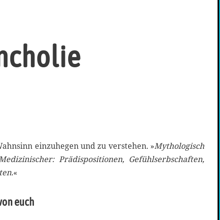
ncholie
Wahnsinn einzuhegen und zu verstehen. »
Mythologisch
Medizinischer: Prädispositionen, Gefühlserbschaften,
ten.
«
 von euch