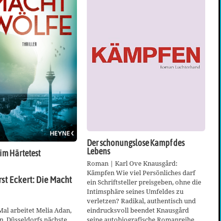
Der schonungslose Kampf des
Lebens
im Härtetest
Roman | Karl Ove Knausgård:
Kämpfen Wie viel Persönliches darf
st Eckert: Die Macht
ein Schriftsteller preisgeben, ohne die
Intimsphäre seines Umfeldes zu
verletzen? Radikal, authentisch und
al arbeitet Melia Adan,
eindrucksvoll beendet Knausgård
n, Düsseldorfs nächste
seine autobiografische Romanreihe