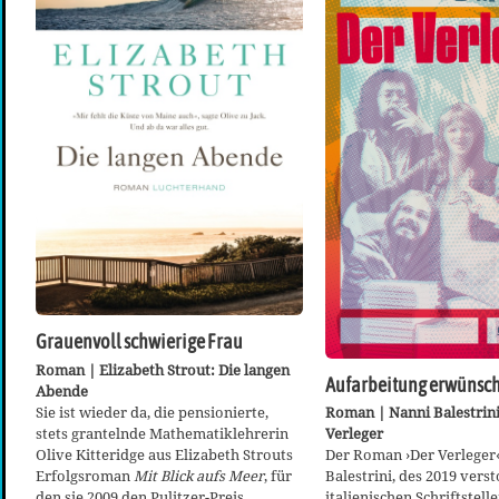
Grauenvoll schwierige Frau
Roman | Elizabeth Strout: Die langen
Aufarbeitung erwünsch
Abende
Sie ist wieder da, die pensionierte,
Roman | Nanni Balestrini
stets grantelnde Mathematiklehrerin
Verleger
Olive Kitteridge aus Elizabeth Strouts
Der Roman ›Der Verleger
Erfolgsroman
Mit Blick aufs Meer
, für
Balestrini, des 2019 vers
den sie 2009 den Pulitzer-Preis
italienischen Schriftstell