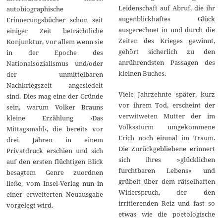
Leidenschaft auf Abruf, die ihr
autobiographische
augenblickhaftes Glück
Erinnerungsbücher schon seit
ausgerechnet in und durch die
einiger Zeit beträchtliche
Zeiten des Krieges gewinnt,
Konjunktur, vor allem wenn sie
gehört sicherlich zu den
in der Epoche des
anrührendsten Passagen des
Nationalsozialismus und/oder
kleinen Buches.
der unmittelbaren
Nachkriegszeit angesiedelt
Viele Jahrzehnte später, kurz
sind. Dies mag eine der Gründe
vor ihrem Tod, erscheint der
sein, warum Volker Brauns
verwitweten Mutter der im
kleine Erzählung ›Das
Volkssturm umgekommene
Mittagsmahl‹, die bereits vor
Erich noch einmal im Traum.
drei Jahren in einem
Die Zurückgebliebene erinnert
Privatdruck erschien und sich
sich ihres »glücklichen
auf den ersten flüchtigen Blick
furchtbaren Lebens« und
besagtem Genre zuordnen
grübelt über dem rätselhaften
ließe, vom Insel-Verlag nun in
Widerspruch, der den
einer erweiterten Neuausgabe
irritierenden Reiz und fast so
vorgelegt wird.
etwas wie die poetologische