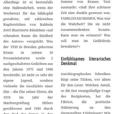
Summe von Brauns Text
Allerdings ist es bestenfalls
ausmacht: »Daß ihre
schönste
eine Halbwahrheit, wenn der
Zeit eine dunkle gewesen war,
Werbetext für das bibliophil
FAMILIEFASCHISMUS. Was war
gestaltete, mit zahlreichen
die Wahrheit? Die sie nicht
Kupferstichen von Baldwin
zusammendenken konnte.
Zettl illustrierte Bändchen »auf
Kann man sie erinnern? Was
schmalem Raum die Kindheit
soll man im Gedächtnis
des Autors« verspricht. Was
bewahren?«
der 1939 in Dresden geborene
Braun in seinen 10
Prosaminiaturen sowie 2
Einfühlsames literarisches
Denkmal
nachgeschalteten Gedichten aus
den Jahren 1975 und 1996
Autobiographsches Schreiben
beschreibt, ist nicht so sehr die
birgt seine Tücken, vor allem
eigene Jugend, sondern
für den Leser. Welchen Anteil,
vielmehr die Geschichte einer
so die fast zwangsläufige Frage
Ehe – die Ehe seiner Eltern, die
des Rezipienten, hat die
1933 im Jahr der
Fiktion, die poetische
Machtergreifung Hitlers
Stilisierung an den
geschlossen und 1945 durch
dargestellten Erlebnissen? Wie
den Tod des Vaters in den