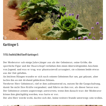
Karttinger 5
TITEL-Textfeld | Wolf Senff: Karttinger 5
Der Moderator sah einige Jahre jünger aus als der Geheimrat, seine Größe, die
sportliche Figur und der Haarschopf verliehen ihm einen überwältigenden Anschein
von Jugend, und was er trug, war phantasievoll arrangiert, sie schienen beide etwas
aus der Zeit gefallen.
An leichten Hängen wandte er sich nach seinem Geheimen Rat um, gut gelaunt, aber
lachte ihn an mit drohend gebleckten Zähnen.
Verehrter Herr Geheimrat!, rief er ihm aufmunternd zu, nutzen Sie die Gangschaltung,
damit Sie nicht Ihre Kräfte vergeuden!, und führte sie ihm vor, als dieser heran war.
Der Geheimrat atmete angestrengt; antwortete, wenn ihm danach war; der Moderator
könne ihm gleichgültig werden, was hatte er vor.
Der alte Herr werde wohl, dachte sich der, keine weitere Stunde unterwegs sein wollen.