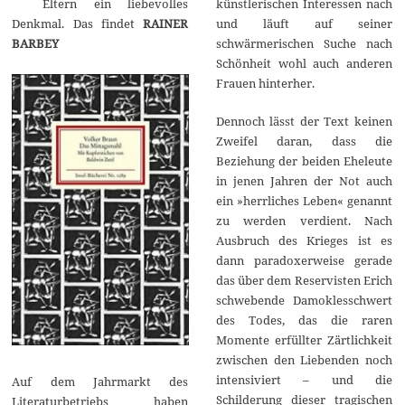
Eltern ein liebevolles
künstlerischen Interessen nach
0
2
Denkmal. Das findet
RAINER
und läuft auf seiner
0
BARBEY
schwärmerischen Suche nach
Schönheit wohl auch anderen
Frauen hinterher.
Dennoch lässt der Text keinen
Zweifel daran, dass die
Beziehung der beiden Eheleute
in jenen Jahren der Not auch
ein »herrliches Leben« genannt
zu werden verdient. Nach
Ausbruch des Krieges ist es
dann paradoxerweise gerade
das über dem Reservisten Erich
schwebende Damoklesschwert
des Todes, das die raren
Momente erfüllter Zärtlichkeit
zwischen den Liebenden noch
intensiviert – und die
Auf dem Jahrmarkt des
Schilderung dieser tragischen
Literaturbetriebs haben