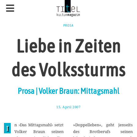
PROSA
Liebe in Zeiten
des Volkssturms
Prosa | Volker Braun: Mittagsmahl
15. April 2007
9
.
J
u
n ›Das Mittagsmahl‹ setzt
»Doppelleben«, geht jenseits
l
I
i
Volker Braun seinen
des Brotberufs seinen
2