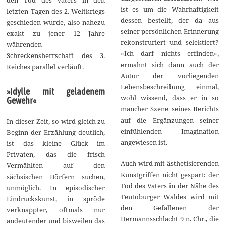
ist es um die Wahrhaftigkeit
letzten Tagen des 2. Weltkriegs
dessen bestellt, der da aus
geschieden wurde, also nahezu
seiner persönlichen Erinnerung
exakt zu jener 12 Jahre
rekonstruriert und selektiert?
währenden
»Ich darf nichts erfinden«,
Schreckensherrschaft des 3.
ermahnt sich dann auch der
Reiches parallel verläuft.
Autor der vorliegenden
Lebensbeschreibung einmal,
»Idylle mit geladenem
wohl wissend, dass er in so
Gewehr«
mancher Szene seines Berichts
auf die Ergänzungen seiner
In dieser Zeit, so wird gleich zu
einfühlenden Imagination
Beginn der Erzählung deutlich,
angewiesen ist.
ist das kleine Glück im
Privaten, das die frisch
Auch wird mit ästhetisierenden
Vermählten auf den
Kunstgriffen nicht gespart: der
sächsischen Dörfern suchen,
Tod des Vaters in der Nähe des
unmöglich. In episodischer
Teutoburger Waldes wird mit
Eindruckskunst, in spröde
den Gefallenen der
verknappter, oftmals nur
Hermannsschlacht 9 n. Chr., die
andeutender und bisweilen das