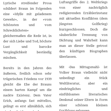
Luftangriffe des 2. Weltkriegs
Lyrische streifender Prosa
von einer nachträglich
schildert Braun im Folgenden
redigierenden Erzählerinstanz
eine »Idylle mit geladenem
mit aktuellen Konflikten (dem
Gewehr«, in der »vom
jüngsten Golfkrieg)
Schönsten und vom
kurzgeschlossen. Doch die
Schrecklichsten«
säuberliche Trennung von
gleichermaßen die Rede ist, in
Dichtung und Wahrheit kann
der sich Liebe und Tod, höchste
man an dieser Stelle getrost
Lust und barocke
den künftigen Biographen
Vergänglichkeit beständig
überlassen.
mischen.
Mit ›Das Mittagsmahl‹ ist
Bereits in den Jahren des
Volker Braun vielleicht nicht
äußeren, freilich schon sehr
unbedingt ein Stück
trügerischen Friedens vor 1939
Weltliteratur, aber ein
gleicht die Ehe der Brauns
eindringliches und
einem harten Kampf um die
einfühlsames literarisches
nackte Existenz. Dem Vater
Denkmal seiner Eltern in Form
Erich, anfangs fast mittellos,
einer schönen kleinen
gelingt es erst allmählich, sich
Erzählung gelungen.