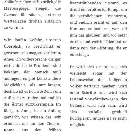
Abläufe ziehen sich zurück, die
haarsträubenden Zustand, es
Meeresspiegel steigen, die
droht ein erbitterter Kampf um
Ozeane übersäuern, extreme
die verbliebenen Ressourcen,
Wetterlagen drohen alltäglich
und endlich bricht er auf, den
zu werden.
Kurs neu zu justieren, wer soll
ihm das glauben, und wo setzt
Wir laufen Gefahr, unseren
er ein, und welche Idee hat er
Überblick, so beschränkt er
denn von der Richtung, die er
gewesen sein mag, zu verlieren,
einschlägt.
Anne, ich widerspreche dir gar
nicht, doch die Probleme sind
Er wird sich orientieren, sich
bekannt, der Mensch muß
vielleicht sogar mit der
anfangen, es gibt keine andere
Lebensweise der indigenen
Möglichkeit, als anzufangen,
Völker vertraut machen, wird
deshalb ist es höchste Zeit, vom
erste Schritte tun, wird sich
Aufbruch zu reden und endlich
tastend vorwärtsbewegen, das
die Ärmel aufzukrempeln. Im
Gelände wird neu sein, wird
übrigen, Anne, ist ein Anfang
sich notfalls graduell
gemacht, wir wissen das, wir
korrigieren, anders ist es nicht
erinnern uns an den Club of
möglich.
Rome aus den frühen