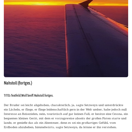
Nahstoll (fortges.)
TITEL-Textfeld | Wolf Senff: Nahstoll fortges.
Der Bruder sei leicht abgehoben, charakterlich, ja, sagte Setzweyn und unterdrückte
ein Lächeln, er fliege, er fliege leidenschaftlich gern in der Welt umher, habe jedoch null
Interesse an Reisezielen, nein, touristisch auf gar keinen Fall, er besitze eine Cessna, ein
bequemes kleines Gerät, mit dem er vorzugsweise abseits der großen Pisten starte und
lande, er genieße das als ein Abenteuer, denn es sei ein großartiges Gefühl, vom
Erdboden abzuheben, himmelwärts, sagte Setzweyn, da könne er ihn verstehen.