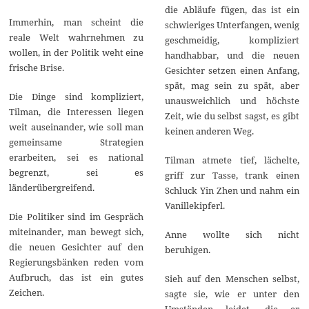
0
die Abläufe fügen, das ist ein
2
Immerhin, man scheint die
1
schwieriges Unterfangen, wenig
reale Welt wahrnehmen zu
geschmeidig, kompliziert
wollen, in der Politik weht eine
handhabbar, und die neuen
frische Brise.
Gesichter setzen einen Anfang,
spät, mag sein zu spät, aber
Die Dinge sind kompliziert,
unausweichlich und höchste
Tilman, die Interessen liegen
Zeit, wie du selbst sagst, es gibt
weit auseinander, wie soll man
keinen anderen Weg.
gemeinsame Strategien
erarbeiten, sei es national
Tilman atmete tief, lächelte,
begrenzt, sei es
griff zur Tasse, trank einen
länderübergreifend.
Schluck Yin Zhen und nahm ein
Vanillekipferl.
Die Politiker sind im Gespräch
miteinander, man bewegt sich,
Anne wollte sich nicht
die neuen Gesichter auf den
beruhigen.
Regierungsbänken reden vom
Aufbruch, das ist ein gutes
Sieh auf den Menschen selbst,
Zeichen.
sagte sie, wie er unter den
Umständen leidet, die er