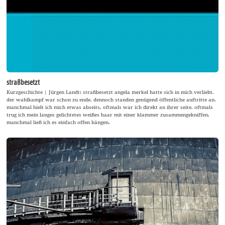
straßbesetzt
Kurzgeschichte | Jürgen Landt: straßbesetzt angela merkel hatte sich in mich verliebt.
der wahlkampf war schon zu ende. dennoch standen genügend öffentliche auftritte an.
manchmal hielt ich mich etwas abseits, oftmals war ich direkt an ihrer seite. oftmals
trug ich mein langes gelichtetes weißes haar mit einer klammer zusammengekniffen,
manchmal ließ ich es einfach offen hängen.