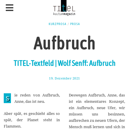
KURZPROSA
/
PROSA
Aufbruch
TITEL-Textfeld | Wolf Senff: Aufbruch
19. Dezember 2021
3
0
.
D
ie reden von Aufbruch,
Deswegen Aufbruch, Anne, das
e
S
z
Anne, das ist neu.
ist ein elementares Konzept,
e
ein Aufbruch, neue Ufer, wir
m
b
Aber spät, es geschieht alles so
müssen uns besinnen,
e
spät, der Planet steht in
aufbrechen zu neuen Ufern, der
r
Flammen.
2
Mensch muß lernen und sich in