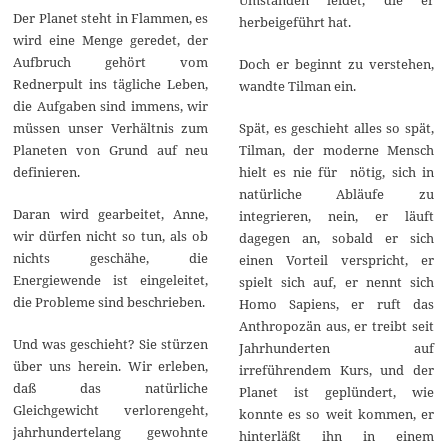
Der Planet steht in Flammen, es
herbeigeführt hat.
wird eine Menge geredet, der
Aufbruch gehört vom
Doch er beginnt zu verstehen,
Rednerpult ins tägliche Leben,
wandte Tilman ein.
die Aufgaben sind immens, wir
müssen unser Verhältnis zum
Spät, es geschieht alles so spät,
Planeten von Grund auf neu
Tilman, der moderne Mensch
definieren.
hielt es nie für nötig, sich in
natürliche Abläufe zu
Daran wird gearbeitet, Anne,
integrieren, nein, er läuft
wir dürfen nicht so tun, als ob
dagegen an, sobald er sich
nichts geschähe, die
einen Vorteil verspricht, er
Energiewende ist eingeleitet,
spielt sich auf, er nennt sich
die Probleme sind beschrieben.
Homo Sapiens, er ruft das
Anthropozän aus, er treibt seit
Und was geschieht? Sie stürzen
Jahrhunderten auf
über uns herein. Wir erleben,
irreführendem Kurs, und der
daß das natürliche
Planet ist geplündert, wie
Gleichgewicht verlorengeht,
konnte es so weit kommen, er
jahrhundertelang gewohnte
hinterläßt ihn in einem