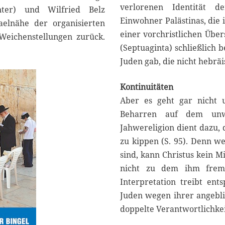
verlorenen Identität d
nter) und Wilfried Belz
Einwohner Palästinas, die
aelnähe der organisierten
einer vorchristlichen Über
 Weichenstellungen zurück.
(Septuaginta) schließlich 
Juden gab, die nicht hebrä
Kontinuitäten
Aber es geht gar nicht u
Beharren auf dem unwa
Jahwereligion dient dazu, 
zu kippen (S. 95). Denn we
sind, kann Christus kein M
nicht zu dem ihm fremd
Interpretation treibt en
Juden wegen ihrer angebli
doppelte Verantwortlichkei