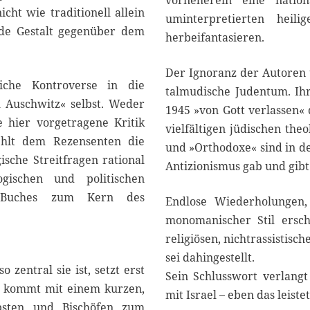
vorneherein eine nation
ht wie traditionell allein
uminterpretierten heil
nde Gestalt gegenüber dem
herbeifantasieren.
Der Ignoranz der Autoren 
iche Kontroverse in die
talmudische Judentum. Ihr
ch Auschwitz« selbst. Weder
1945 »von Gott verlassen« 
e hier vorgetragene Kritik
vielfältigen jüdischen the
ehlt dem Rezensenten die
und »Orthodoxe« sind in de
sche Streitfragen rational
Antizionismus gab und gibt 
gischen und politischen
 Buches zum Kern des
Endlose Wiederholungen,
monomanischer Stil ersc
religiösen, nichtrassistis
sei dahingestellt.
 zentral sie ist, setzt erst
Sein Schlusswort verlang
ch kommt mit einem kurzen,
mit Israel – eben das leistet
psten und Bischöfen zum