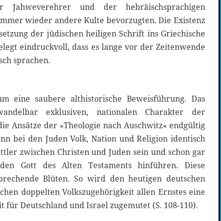
er Jahweverehrer und der hebräischsprachigen
 immer wieder andere Kulte bevorzugten. Die Existenz
setzung der jüdischen heiligen Schrift ins Griechische
belegt eindruckvoll, dass es lange vor der Zeitenwende
isch sprachen.
m eine saubere althistorische Beweisführung. Das
ndelbar exklusiven, nationalen Charakter der
die Ansätze der »Theologie nach Auschwitz« endgültig
nn bei den Juden Volk, Nation und Religion identisch
ittler zwischen Christen und Juden sein und schon gar
en Gott des Alten Testaments hinführen. Diese
tsprechende Blüten. So wird den heutigen deutschen
chen doppelten Volkszugehörigkeit allen Ernstes eine
t für Deutschland und Israel zugemutet (S. 108-110).