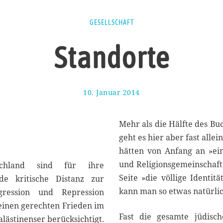
GESELLSCHAFT
Standorte
10. Januar 2014
1
7
.
J
Mehr als die Hälfte des Bu
a
geht es hier aber fast alle
n
hätten von Anfang an »ei
u
a
und Religionsgemeinschaft«
schland sind für ihre
r
Seite »die völlige Identi
ede kritische Distanz zur
2
kann man so etwas natürlich
ggression und Repression
0
1
ür einen gerechten Frieden im
4
Fast die gesamte jüdisch
lästinenser berücksichtigt.