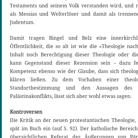
Testaments und seinem Volk verstanden wird, und nic
als Messias und Welterlöser und damit als trenne
Judentum.
Damit tragen Bingel und Belz eine innerkirchl
Öffentlichkeit, die so alt ist wie die »Theologie na
Inhalt noch Berechtigung dieser Theologie oder di
kann Gegenstand dieser Rezension sein – dazu f
Kompetenz ebenso wie der Glaube, dass sich theologi
klären ließen. Zu dem Vorhaben einer theolo
Standortbestimmung und den Aussagen des
Palästinakonflikts, lässt sich aber wohl etwas sagen.
Kontroversen
Die Kritik an der neuen protestantischen Theologie, so
spät im Buch ein (auf S. 92). Der katholische Berei
übersichtlichen Referat der Äußerungen von Pä