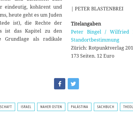
er eindeutig, kohärent und
| PETER BLASTENBREI
tums, heute geht es um Juden
Rede ist), die Rechte der
Titelangaben
os ist das Kapitel zu den
Peter Bingel / Wilfried B
e Grundlage als radikale
Standortbestimmung
Zürich: Rotpunktverlag 20
173 Seiten. 12 Euro
LSCHAFT
ISRAEL
NAHER OSTEN
PALÄSTINA
SACHBUCH
THEO