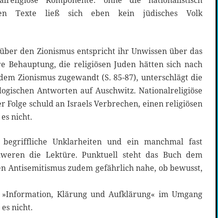
alreligiöse Komponente: ohne die nationalistisch
igen Texte ließ sich eben kein jüdisches Volk
über den Zionismus entspricht ihr Unwissen über das
e Behauptung, die religiösen Juden hätten sich nach
dem Zionismus zugewandt (S. 85-87), unterschlägt die
ologischen Antworten auf Auschwitz. Nationalreligiöse
r Folge schuld an Israels Verbrechen, einen religiösen
es nicht.
 begriffliche Unklarheiten und ein manchmal fast
hweren die Lektüre. Punktuell steht das Buch dem
chen Antisemitismus zudem gefährlich nahe, ob bewusst,
t »Information, Klärung und Aufklärung« im Umgang
 es nicht.