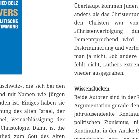
Überhaupt kommen Juden in
anders als das Christentum
den Christen war von 
»Christenverfolgung 
Dementsprechend wird d
Diskriminierung und Verfol
man ja nicht, »ob andere K
fehlt nicht, Luthers extre
wieder ausgegraben.
uschwitz«, die sich bei den
Wissenslücken
 und mit Namen wie Jürgen
Beide Autoren sind in der P
en ist. Einiges haben sie
Argumentation gerade den 
hung des alten Israel, der
jahrtausendealte Kontin
ael, Vernachlässigung der
politischen Zionismus, n
Christologie. Damit ist die
Kontinuität in der Antike (
eglied zum Gott des Alten