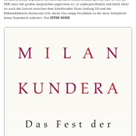
DDR einst mit großen Ansprüchen angetreten ist, so außergewöhnlich und leicht elitär
ist auch die Liaison zwischen dem Schriftsteller Hans (Anfang 50) und der
Bühnenbildnerin Katharina (19), deren Vita einige Parallelen zu der ihrer Schöpferin
Jenny Erpenbeck aufweist. Von
PETER MOHR