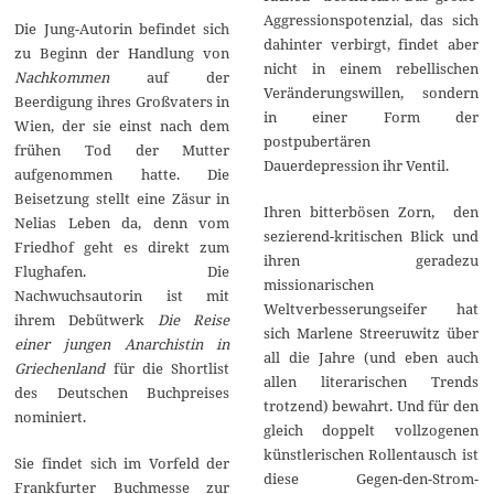
Aggressionspotenzial, das sich
Die Jung-Autorin befindet sich
dahinter verbirgt, findet aber
zu Beginn der Handlung von
nicht in einem rebellischen
Nachkommen
auf der
Veränderungswillen, sondern
Beerdigung ihres Großvaters in
in einer Form der
Wien, der sie einst nach dem
postpubertären
frühen Tod der Mutter
Dauerdepression ihr Ventil.
aufgenommen hatte. Die
Beisetzung stellt eine Zäsur in
Ihren bitterbösen Zorn, den
Nelias Leben da, denn vom
sezierend-kritischen Blick und
Friedhof geht es direkt zum
ihren geradezu
Flughafen. Die
missionarischen
Nachwuchsautorin ist mit
Weltverbesserungseifer hat
ihrem Debütwerk
Die Reise
sich Marlene Streeruwitz über
einer jungen Anarchistin in
all die Jahre (und eben auch
Griechenland
für die Shortlist
allen literarischen Trends
des Deutschen Buchpreises
trotzend) bewahrt. Und für den
nominiert.
gleich doppelt vollzogenen
künstlerischen Rollentausch ist
Sie findet sich im Vorfeld der
diese Gegen-den-Strom-
Frankfurter Buchmesse zur