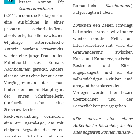
letzten Roman
Die
1
Romantitels
Nachkommen
)
Schmerzmacherin
4
aufgesaugt zu haben.
(2011), in dem die Protagonistin
eine Ausbildung in einer
Zwischen den Zeilen schwingt
privaten Sicherheitsfirma
bei Marlene Streeruwitz immer
absolvierte, hat die inzwischen
wieder massive Kritik am
64-jährige österreichische
Literaturbetrieb mit, wird die
Autorin Marlene Streeruwitz
Gratwanderung zwischen
wieder eine junge Frau in den
Kunst und Kommerz, zwischen
Mittelpunkt des Romans
Bestseller und Kitsch
Nachkommen
gerückt. Anders
angeprangert, und all die
als jene Amy Schreiber aus dem
selbstsüchtigen Kritiker und
Vorgängerroman darf man
arrogant-herablassenden
hinter der neuen Hauptfigur,
Verleger werden hier bizarr
der jungen Schriftstellerin
überzeichnet und der
(Cor)Nelia Fehn eine
Lächerlichkeit preisgegeben.
Streeruwitzsche
Rückverwandlung vermuten,
»
Sie musste eine ebene
eine Art Jugend-Ego, das mit
Außenfläche herstellen, an der
einigem Argwohn die ersten
alles abgleiten können musste
«,
zaghaften Schritte auf der