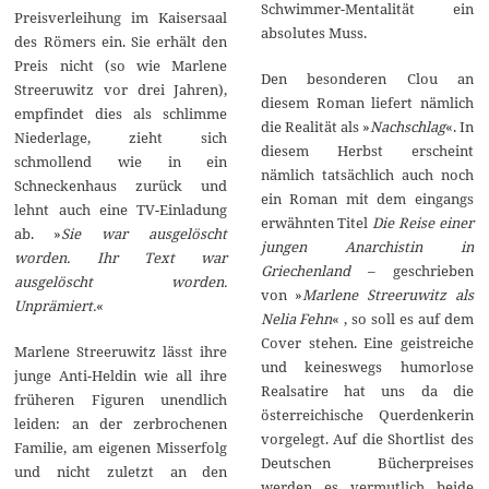
Schwimmer-Mentalität ein
Preisverleihung im Kaisersaal
absolutes Muss.
des Römers ein. Sie erhält den
Preis nicht (so wie Marlene
Den besonderen Clou an
Streeruwitz vor drei Jahren),
diesem Roman liefert nämlich
empfindet dies als schlimme
die Realität als »
Nachschlag
«. In
Niederlage, zieht sich
diesem Herbst erscheint
schmollend wie in ein
nämlich tatsächlich auch noch
Schneckenhaus zurück und
ein Roman mit dem eingangs
lehnt auch eine TV-Einladung
erwähnten Titel
Die Reise einer
ab. »
Sie war ausgelöscht
jungen Anarchistin in
worden. Ihr Text war
Griechenland
– geschrieben
ausgelöscht worden.
von »
Marlene Streeruwitz als
Unprämiert.
«
Nelia Fehn
« , so soll es auf dem
Cover stehen. Eine geistreiche
Marlene Streeruwitz lässt ihre
und keineswegs humorlose
junge Anti-Heldin wie all ihre
Realsatire hat uns da die
früheren Figuren unendlich
österreichische Querdenkerin
leiden: an der zerbrochenen
vorgelegt. Auf die Shortlist des
Familie, am eigenen Misserfolg
Deutschen Bücherpreises
und nicht zuletzt an den
werden es vermutlich beide