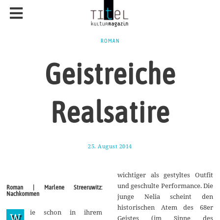
ROMAN
Geistreiche
Realsatire
25. August 2014
2
4
.
A
wichtiger als gestyltes Outfit
u
g
und geschulte Performance. Die
Roman | Marlene Streeruwitz:
u
Nachkommen
junge Nelia scheint den
s
t
historischen Atem des 68er
ie schon in ihrem
2
W
Geistes (im Sinne des
0