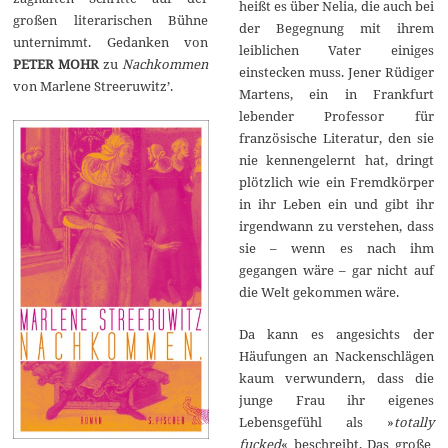
heißt es über Nelia, die auch bei
großen literarischen Bühne
der Begegnung mit ihrem
unternimmt. Gedanken von
leiblichen Vater einiges
PETER MOHR
zu
Nachkommen
einstecken muss. Jener Rüdiger
von Marlene Streeruwitz’.
Martens, ein in Frankfurt
lebender Professor für
französische Literatur, den sie
nie kennengelernt hat, dringt
plötzlich wie ein Fremdkörper
in ihr Leben ein und gibt ihr
irgendwann zu verstehen, dass
sie – wenn es nach ihm
gegangen wäre – gar nicht auf
die Welt gekommen wäre.
Da kann es angesichts der
Häufungen an Nackenschlägen
kaum verwundern, dass die
junge Frau ihr eigenes
Lebensgefühl als »
totally
fucked
« beschreibt. Das große