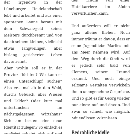
der irgendwo in der
Hotelkarriere im Süden
Lüneburger Heidelandschaft
verwirklichen kann.
lebt und arbeitet und aus einer
spontanen Laune heraus mit
Und außerdem will er nicht
dem Schwarzgeld seines
ganz alleine fliehen. Noch
Meisters durchbrennt und von
immer träumt er davon, dass er
da ab seinem kleinen, vielleicht
seine Jugendliebe Marlies mit
etwas langweiligen, aber
ans Meer nehmen wird. Auf
bislang gesicherten Leben
dem Weg durch die Stadt wird
davonrennt.
er jedoch sehr bald von
Aber wohin soll er in der
Clemens, seinem Freund
Provinz flüchten? Wo kann er
erkannt. Und noch einige
einen Unterschlupf suchen?
seltsame Gestalten verwickeln
Also erst mal ab in den Wald,
ihn in unangenehme Gespräche.
durchs Gebüsch, über Wiesen
Und so gibt es für Georg wieder
und Felder? Oder kurz mal
nur eines: auf und davon. Und
untertauchen im
zwar so schnell wie möglich.
nächstgelegenen Wirtshaus?
Mit endlosen Wirrnissen.
Sich am besten eine neue
Identität zulegen? So einfach es
Bedrohliche Idylle
zunächst scheint, sich auf und