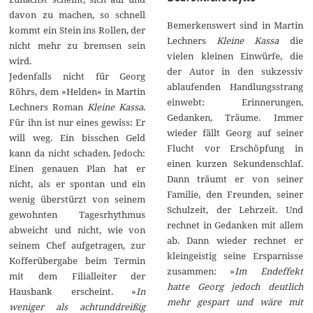
davon zu machen, so schnell
Bemerkenswert sind in Martin
kommt ein Stein ins Rollen, der
Lechners
Kleine Kassa
die
nicht mehr zu bremsen sein
vielen kleinen Einwürfe, die
wird.
der Autor in den sukzessiv
Jedenfalls nicht für Georg
ablaufenden Handlungsstrang
Röhrs, dem »Helden« in Martin
einwebt: Erinnerungen,
Lechners Roman
Kleine Kassa
.
Gedanken, Träume. Immer
Für ihn ist nur eines gewiss: Er
wieder fällt Georg auf seiner
will weg. Ein bisschen Geld
Flucht vor Erschöpfung in
kann da nicht schaden. Jedoch:
einen kurzen Sekundenschlaf.
Einen genauen Plan hat er
Dann träumt er von seiner
nicht, als er spontan und ein
Familie, den Freunden, seiner
wenig überstürzt von seinem
Schulzeit, der Lehrzeit. Und
gewohnten Tagesrhythmus
rechnet in Gedanken mit allem
abweicht und nicht, wie von
ab. Dann wieder rechnet er
seinem Chef aufgetragen, zur
kleingeistig seine Ersparnisse
Kofferübergabe beim Termin
zusammen: »
Im Endeffekt
mit dem Filialleiter der
hatte Georg jedoch deutlich
Hausbank erscheint. »
In
mehr gespart und wäre mit
weniger als achtunddreißig