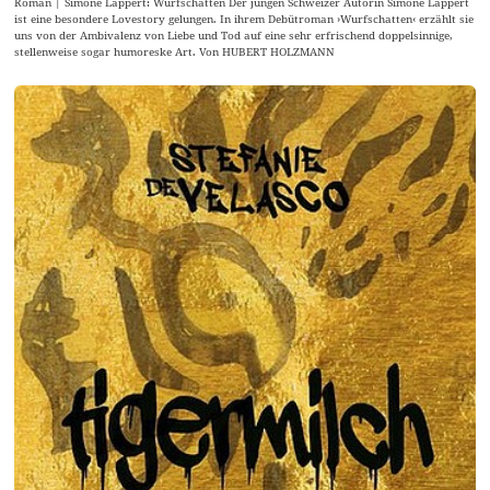
Roman | Simone Lappert: Wurfschatten Der jungen Schweizer Autorin Simone Lappert
ist eine besondere Lovestory gelungen. In ihrem Debütroman ›Wurfschatten‹ erzählt sie
uns von der Ambivalenz von Liebe und Tod auf eine sehr erfrischend doppelsinnige,
stellenweise sogar humoreske Art. Von HUBERT HOLZMANN