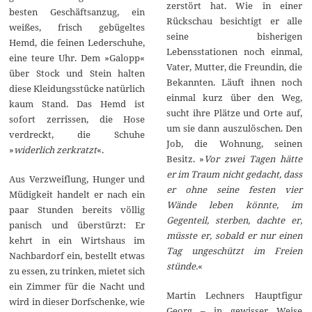
zerstört hat. Wie in einer
besten Geschäftsanzug, ein
Rückschau besichtigt er alle
weißes, frisch gebügeltes
seine bisherigen
Hemd, die feinen Lederschuhe,
Lebensstationen noch einmal,
eine teure Uhr. Dem »Galopp«
Vater, Mutter, die Freundin, die
über Stock und Stein halten
Bekannten. Läuft ihnen noch
diese Kleidungsstücke natürlich
einmal kurz über den Weg,
kaum Stand. Das Hemd ist
sucht ihre Plätze und Orte auf,
sofort zerrissen, die Hose
um sie dann auszulöschen. Den
verdreckt, die Schuhe
Job, die Wohnung, seinen
»
widerlich zerkratzt
«.
Besitz. »
Vor zwei Tagen hätte
er im Traum nicht gedacht, dass
Aus Verzweiflung, Hunger und
er ohne seine festen vier
Müdigkeit handelt er nach ein
Wände leben könnte, im
paar Stunden bereits völlig
Gegenteil, sterben, dachte er,
panisch und überstürzt: Er
müsste er, sobald er nur einen
kehrt in ein Wirtshaus im
Tag ungeschützt im Freien
Nachbardorf ein, bestellt etwas
stünde.
«
zu essen, zu trinken, mietet sich
ein Zimmer für die Nacht und
Martin Lechners Hauptfigur
wird in dieser Dorfschenke, wie
Georg – in gewisser Weise