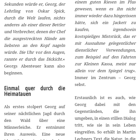
einem guten Riesen im Plus
Sekunden würde er, Georg, der
gewesen, wenn es ihn nicht
Lehrling von Oskar Spick,
immer wieder dazu hingerissen
durch die Welt laufen, nichts
hätte, sich ein Jackett zu
anderes als einer dieser Bettler
kaufen, irgendsoein
und Verbrecher, denen der Chef
kostspieliges Miststück, das er
die ausgestreckten Hände am
mit Ausnahme gelegentlicher
liebsten an den Kopf nageln
dienstlicher Verwendungen,
würde. Die Uhr vor den Augen,
zum Beispiel auf den Fahrten
rannte er durch das Dickicht.
«
zur Kleinen Kassa, meist nur
Georgs Abenteuer kann also
allein vor dem Spiegel trug«
.
beginnen.
Immer im Zentrum – Georg
sebst.
Einmal quer durch die
Heimatauen
Erstaunlich ist es auch, wie
Georg dabei mit den
Als erstes stolpert Georg auf
Gegenständen, die ihn
seiner nächtlichen Jagd durch
umgeben, in einen stillen Dialog
den Wald über eine
tritt, wie sie in sein Leben
Männerleiche. Er entnimmt
eingreifen. So erhält in Martin
ihren Ausweis. Eine neue
Lechners Text die Natur, in die