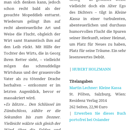
man sich denken kann, jedoch
vielleicht doch ein Alter Ego
schon recht bald als der
des Dichters – tilgt in
Kleine
gesuchte Mopeddieb enttarnt.
Kassa
in einer turbulenten,
Wiederum gelingt ihm auf
abenteuerlichen und durchaus
recht abenteuerliche Art und
humorvollen Flucht die Spuren
Weise die Flucht, obgleich der
seiner Herkunft, seiner Heimat,
Wirt samt Stammtisch ihm auf
um Platz für Neues zu haben,
den Leib rückt. Mit Hilfe der
Platz für seine Träume. Ein sehr
Tochter des Wirts, die in Georg
lesenswertes Debüt.
ihren Retter sieht, – vielleicht
mögen das schmuddelige
|
HUBERT HOLZMANN
Wirtshaus und der grauenvolle
Vater als zu tötender Drache
Titelangaben
herhalten – entkommt er im
Martin Lechner: Kleine Kassa
letzten Augenblick, bevor er
St. Pölten, Salzburg, Wien:
massakriert wird.
Residenz Verlag 2014
»
Es blitzte… Den Schlüssel im
262 Seiten, 22,90 Euro
Zündschloss, zählte er die
|
Erwerben Sie dieses Buch
Sekunden bis zum Donner.
portofrei bei Osiander
Vielleicht wälzte sich gleich der
Wind über die Felder und