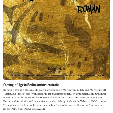
Coming-of-Age in Berlin Kurfürstenstraße
Roman | Debüt | Stefanie de Valesco: Tigermilch Mariacron, Milch und Maracujasaft –
Tigermilch, das ist das Wahlgetränk der pubertierenden Ich-Erzählerin Nini und ihrer
besten Freundin Jameelah. Sie trinken sich Mut an, Mut für die Welt und das Leben.
Derbe, aufrüttelnd, sanft, verstörend, vielschichtig: Stefanie de Valescos Debütroman
Tigermilch ist vieles, doch sicherlich nichts für zartbesaitete Gemüter. Aber allemal
lesenswert. Von TANJA LINDAUER