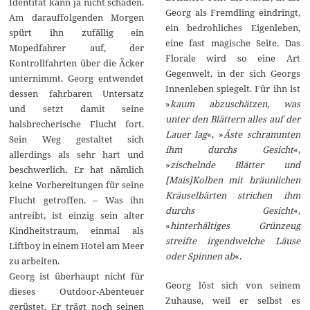
Identität kann ja nicht schaden.
Georg als Fremdling eindringt,
Am darauffolgenden Morgen
ein bedrohliches Eigenleben,
spürt ihn zufällig ein
eine fast magische Seite. Das
Mopedfahrer auf, der
Florale wird so eine Art
Kontrollfahrten über die Äcker
Gegenwelt, in der sich Georgs
unternimmt. Georg entwendet
Innenleben spiegelt. Für ihn ist
dessen fahrbaren Untersatz
»
kaum abzuschätzen, was
und setzt damit seine
unter den Blättern alles auf der
halsbrecherische Flucht fort.
Lauer lag
«, »
Äste schrammten
Sein Weg gestaltet sich
ihm durchs Gesicht
«,
allerdings als sehr hart und
»
zischelnde Blätter und
beschwerlich. Er hat nämlich
[Mais]Kolben mit bräunlichen
keine Vorbereitungen für seine
Kräuselbärten strichen ihm
Flucht getroffen. – Was ihn
durchs Gesicht
«,
antreibt, ist einzig sein alter
»
hinterhältiges Grünzeug
Kindheitstraum, einmal als
streifte irgendwelche Läuse
Liftboy in einem Hotel am Meer
oder Spinnen ab
«.
zu arbeiten.
Georg ist überhaupt nicht für
Georg löst sich von seinem
dieses Outdoor-Abenteuer
Zuhause, weil er selbst es
gerüstet. Er trägt noch seinen