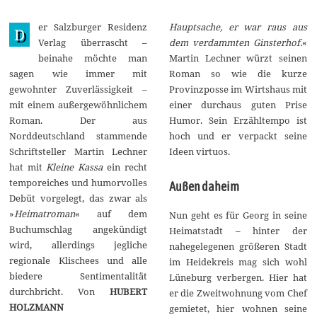
M
a
er Salzburger Residenz
Hauptsache, er war raus aus
i
D
2
Verlag überrascht –
dem verdammten Ginsterhof.
«
0
beinahe möchte man
Martin Lechner würzt seinen
2
1
sagen wie immer mit
Roman so wie die kurze
gewohnter Zuverlässigkeit –
Provinzposse im Wirtshaus mit
mit einem außergewöhnlichem
einer durchaus guten Prise
Roman. Der aus
Humor. Sein Erzähltempo ist
Norddeutschland stammende
hoch und er verpackt seine
Schriftsteller Martin Lechner
Ideen virtuos.
hat mit
Kleine Kassa
ein recht
temporeiches und humorvolles
Außen daheim
Debüt vorgelegt, das zwar als
»
Heimatroman
« auf dem
Nun geht es für Georg in seine
Buchumschlag angekündigt
Heimatstadt – hinter der
wird, allerdings jegliche
nahegelegenen größeren Stadt
regionale Klischees und alle
im Heidekreis mag sich wohl
biedere Sentimentalität
Lüneburg verbergen. Hier hat
durchbricht. Von
HUBERT
er die Zweitwohnung vom Chef
HOLZMANN
gemietet, hier wohnen seine